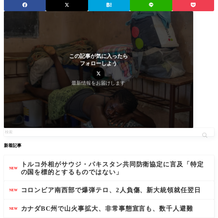
この記事が気に入ったら
フォローしよう
最新情報をお届けします
新着記事
トルコ外相がサウジ・パキスタン共同防衛協定に言及「特定
NEW
の国を標的とするものではない」
コロンビア南西部で爆弾テロ、2人負傷、新大統領就任翌日
NEW
カナダBC州で山火事拡大、非常事態宣言も、数千人避難
NEW