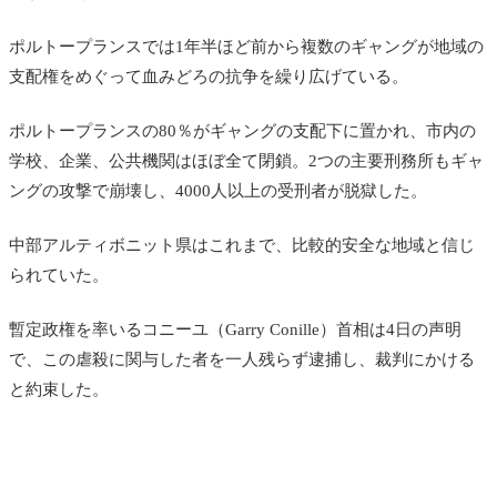
ポルトープランスでは1年半ほど前から複数のギャングが地域の
支配権をめぐって血みどろの抗争を繰り広げている。
ポルトープランスの80％がギャングの支配下に置かれ、市内の
学校、企業、公共機関はほぼ全て閉鎖。2つの主要刑務所もギャ
ングの攻撃で崩壊し、4000人以上の受刑者が脱獄した。
中部アルティボニット県はこれまで、比較的安全な地域と信じ
られていた。
暫定政権を率いるコニーユ（Garry Conille）首相は4日の声明
で、この虐殺に関与した者を一人残らず逮捕し、裁判にかける
と約束した。