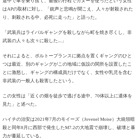
途中で車を乗り捨て、最後の行程でカヌーを使ったという女性
はAPの取材に対し、「銃声と悲鳴が聞こえ、人々が射殺された
り、刺殺される中、必死に走った」と語った。
「武装兵はライバルギャングを殺しながら町を焼き尽くし、非
武装の人々も次々に殺した...」
それによると、ポルトープランスに拠点を置くギャングのひと
つは最近、別のギャングがこの地域に仮設の関所を設置したこ
とに激怒し、ギャングの構成員だけでなく、女性や乳児を含む
非武装の一般人も殺害したという。
この女性は「近くの畑を徒歩で逃げる途中、70体以上に遺体を
見た」と述べた。
ハイチの治安は2021年7月のモイーズ（Jovenel Moise）大統領暗
殺と同年8月に西部で発生したM7.2の大地震で崩壊し、破壊と暴
力が蔓延している。