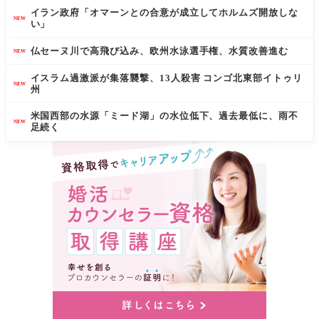
イラン政府「オマーンとの合意が成立してホルムズ開放しな
NEW
い」
仏セーヌ川で高飛び込み、欧州水泳選手権、水質改善進む
NEW
イスラム過激派が集落襲撃、13人殺害 コンゴ北東部イトゥリ
NEW
州
米国西部の水源「ミード湖」の水位低下、過去最低に、雨不
NEW
足続く