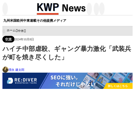




九州
米国
欧州
中東
連載
その他
提携メディア
ホーム
中米

中米
2024年10月8日
ハイチ中部虐殺、ギャング暴力激化「武装兵
が町を焼き尽くした」
増永 建太郎