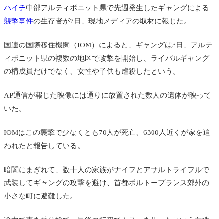
ハイチ
中部アルティボニット県で先週発生したギャングによる
襲撃事件
の生存者が7日、現地メディアの取材に報じた。
国連の国際移住機関（IOM）によると、ギャングは3日、アルテ
ィボニット県の複数の地区で攻撃を開始し、ライバルギャング
の構成員だけでなく、女性や子供も虐殺したという。
AP通信が報じた映像には通りに放置された数人の遺体が映って
いた。
IOMはこの
襲撃で少なくとも70人が死亡、6300人近くが家を追
われたと報告している。
暗闇にまぎれて、数十人の家族がナイフとアサルトライフルで
武装してギャングの攻撃を避け、首都ポルトープランス郊外の
小さな町に避難した。