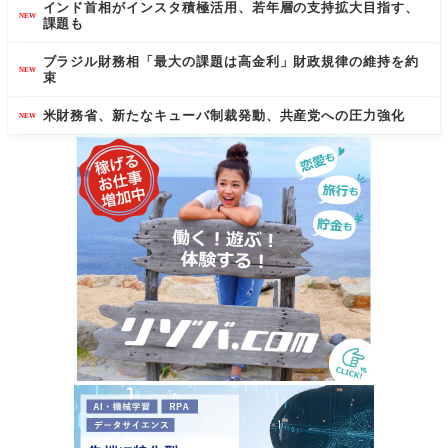
インド首相がインスタ積極活用、若年層の支持拡大目指す、
NEW
課題も
ブラジル財務相「最大の課題は高金利」財政規律の維持を約
NEW
束
米財務省、新たなキューバ制裁発動、共産党への圧力強化
NEW