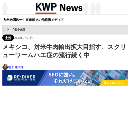




九州
米国
欧州
中東
連載
その他
提携メディア
ホーム
中米

中米
2026年5月21日
メキシコ、対米牛肉輸出拡大目指す、スクリ
ューワームハエ症の流行続く中
増永 建太郎