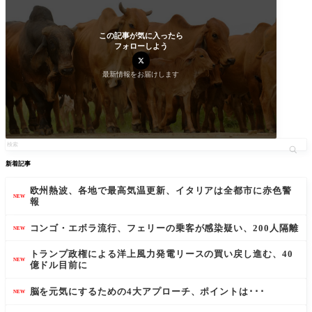
この記事が気に入ったら
フォローしよう
最新情報をお届けします
新着記事
欧州熱波、各地で最高気温更新、イタリアは全都市に赤色警
NEW
報
コンゴ・エボラ流行、フェリーの乗客が感染疑い、200人隔離
NEW
トランプ政権による洋上風力発電リースの買い戻し進む、40
NEW
億ドル目前に
脳を元気にするための4大アプローチ、ポイントは･･･
NEW