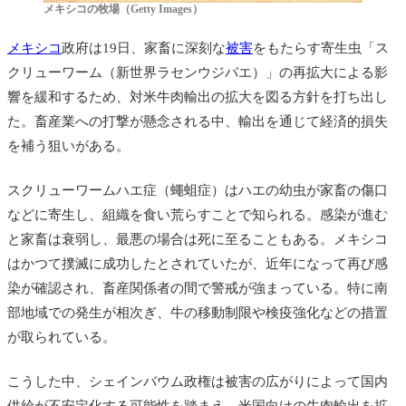
メキシコの牧場（Getty Images）
メキシコ
政府は19日、家畜に深刻な
被害
をもたらす寄生虫「ス
クリューワーム（新世界ラセンウジバエ）」の再拡大による影
響を緩和するため、対米牛肉輸出の拡大を図る方針を打ち出し
た。畜産業への打撃が懸念される中、輸出を通じて経済的損失
を補う狙いがある。
スクリューワームハエ症（蠅蛆症）はハエの幼虫が家畜の傷口
などに寄生し、組織を食い荒らすことで知られる。感染が進む
と家畜は衰弱し、最悪の場合は死に至ることもある。メキシコ
はかつて撲滅に成功したとされていたが、近年になって再び感
染が確認され、畜産関係者の間で警戒が強まっている。特に南
部地域での発生が相次ぎ、牛の移動制限や検疫強化などの措置
が取られている。
こうした中、シェインバウム政権は被害の広がりによって国内
供給が不安定化する可能性を踏まえ、米国向けの牛肉輸出を拡