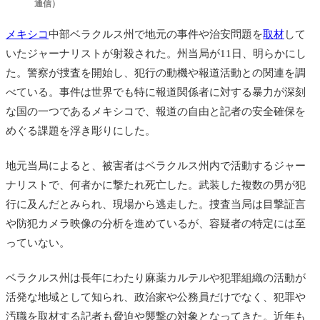
通信）
メキシコ
中部ベラクルス州で地元の事件や治安問題を
取材
して
いたジャーナリストが射殺された。州当局が11日、明らかにし
た。警察が捜査を開始し、犯行の動機や報道活動との関連を調
べている。事件は世界でも特に報道関係者に対する暴力が深刻
な国の一つであるメキシコで、報道の自由と記者の安全確保を
めぐる課題を浮き彫りにした。
地元当局によると、被害者はベラクルス州内で活動するジャー
ナリストで、何者かに撃たれ死亡した。武装した複数の男が犯
行に及んだとみられ、現場から逃走した。捜査当局は目撃証言
や防犯カメラ映像の分析を進めているが、容疑者の特定には至
っていない。
ベラクルス州は長年にわたり麻薬カルテルや犯罪組織の活動が
活発な地域として知られ、政治家や公務員だけでなく、犯罪や
汚職を取材する記者も脅迫や襲撃の対象となってきた。近年も