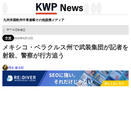




九州
米国
欧州
中東
連載
その他
提携メディア
ホーム
中米

中米
2026年6月12日
メキシコ・ベラクルス州で武装集団が記者を
射殺、警察が行方追う
増永 建太郎