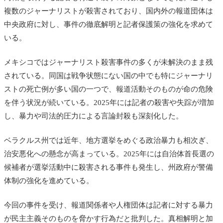
複数のジャーナリストが殺害されており、国内外の報道団体は
中央政府に対し、事件の徹底解明と記者保護策の強化を求めて
いる。
メキシコではジャーナリスト殺害事件の多くが未解決のまま残
されている。同国は戦争状態にない国の中でも特にジャーナリ
ストの死亡例が多い国の一つで、報道活動そのものが命の危険
を伴う状況が続いている。2025年には記者の殺害や失踪が増加
し、暴力や司法的圧力による言論封殺も深刻化した。
ベラクルス州では近年、地方選挙をめぐる政治暴力も相次ぎ、
治安悪化への懸念が高まっている。2025年には自治体首長選の
候補者が選挙活動中に殺害される事件も発生し、州政府が警備
体制の強化を進めている。
今回の事件を受け、報道関係者や人権団体は記者に対する暴力
が民主主義そのものを脅かす行為だと批判した。真相解明と加