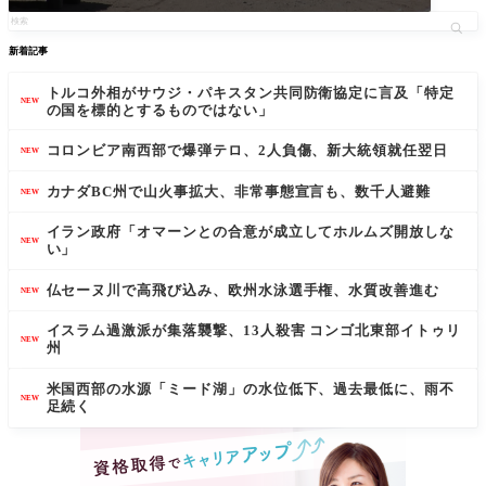
新着記事
トルコ外相がサウジ・パキスタン共同防衛協定に言及「特定
NEW
の国を標的とするものではない」
コロンビア南西部で爆弾テロ、2人負傷、新大統領就任翌日
NEW
カナダBC州で山火事拡大、非常事態宣言も、数千人避難
NEW
イラン政府「オマーンとの合意が成立してホルムズ開放しな
NEW
い」
仏セーヌ川で高飛び込み、欧州水泳選手権、水質改善進む
NEW
イスラム過激派が集落襲撃、13人殺害 コンゴ北東部イトゥリ
NEW
州
米国西部の水源「ミード湖」の水位低下、過去最低に、雨不
NEW
足続く