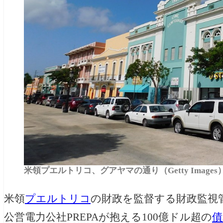
米領プエルトリコ、グアヤマの通り（Getty Images
米領
プエルトリコ
の財政を監督する財政監視管
公営電力公社PREPAが抱える100億ドル超の
債