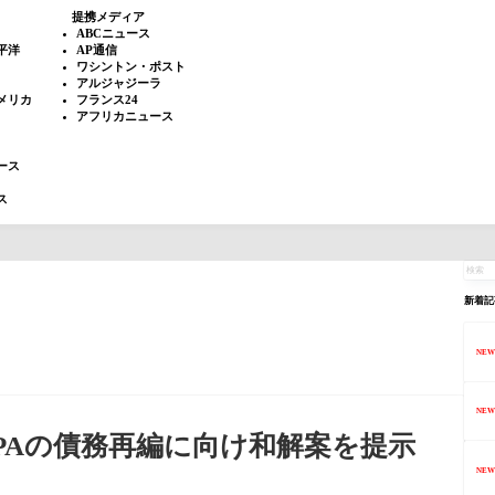
提携メディア
ABCニュース
平洋
AP通信
ワシントン・ポスト
アルジャジーラ
メリカ
フランス24
アフリカニュース
ース
ス
新着記
NEW
NEW
PAの債務再編に向け和解案を提示
NEW