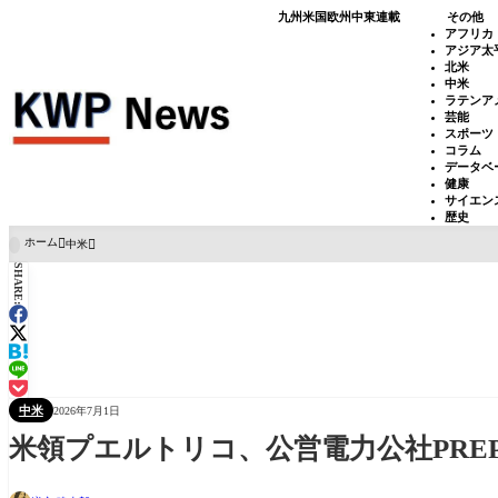
九州
米国
欧州
中東
連載
その他
アフリカ
アジア太
北米
中米
ラテンア
芸能
スポーツ
コラム
データベ
健康
サイエン
歴史
ホーム
中米

SHARE:
中米
2026年7月1日
米領プエルトリコ、公営電力公社PRE