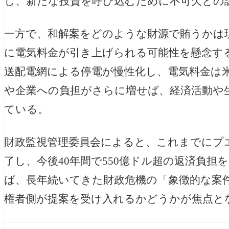
し、新たな投資を呼び込むために不可欠との
一方で、和解案をどのような財源で賄うかは
に電気料金が引き上げられる可能性を懸念す
送配電網による停電が慢性化し、電気料金は
や企業への負担がさらに増せば、経済活動や
ている。
財政監視管理委員会によると、これまでにプ
了し、今後40年間で550億ドル超の返済負担
ば、長年続いてきた財政危機の「象徴的な案
権者側が提案を受け入れるかどうかが焦点と