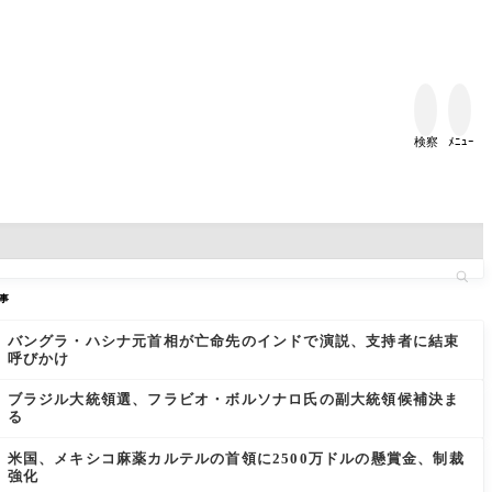


検察
ﾒﾆｭｰ
事
バングラ・ハシナ元首相が亡命先のインドで演説、支持者に結束
呼びかけ
ブラジル大統領選、フラビオ・ボルソナロ氏の副大統領候補決ま
る
米国、メキシコ麻薬カルテルの首領に2500万ドルの懸賞金、制裁
強化