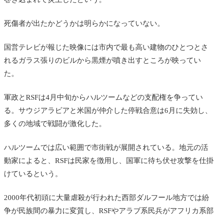
死傷者が出たかどうかは明らかになっていない。
国営テレビが報じた映像には市内で最も高い建物のひとつとさ
れるガラス張りのビルから黒煙が噴き出すところが映ってい
た。
軍政とRSFは
4月中旬からハルツームなどの支配権を争ってい
る。
サウジアラビアと米国が仲介した停戦合意は6月に失効し、
多くの地域で戦闘が激化した。
ハルツームでは広い範囲で市街戦が展開されている。地元の活
動家によると、RSFは民家を徴用し、国軍に待ち伏せ攻撃を仕掛
けているという。
2000年代初頭に大量虐殺が行われた西部ダルフール地方では紛
争が民族間の暴力に変質し、RSFやアラブ系民兵がアフリカ系部