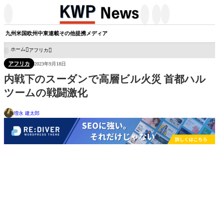




九州
米国
欧州
中東
連載
その他
提携メディア
ホーム
アフリカ

アフリカ
2023年9月18日
内戦下のスーダンで高層ビル火災 首都ハル
ツームの戦闘激化
増永 建太郎