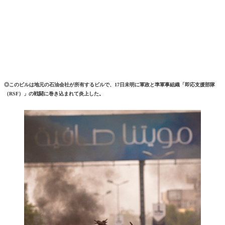
◎このビルは地元の石油会社が所有するビルで、17日未明に軍政と準軍事組織「即応支援部隊
（RSF）」の戦闘に巻き込まれて炎上した。