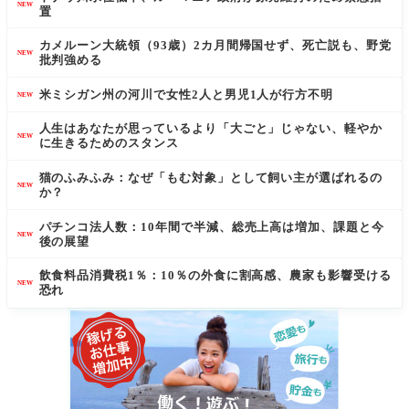
NEW
置
カメルーン大統領（93歳）2カ月間帰国せず、死亡説も、野党
NEW
批判強める
米ミシガン州の河川で女性2人と男児1人が行方不明
NEW
人生はあなたが思っているより「大ごと」じゃない、軽やか
NEW
に生きるためのスタンス
猫のふみふみ：なぜ「もむ対象」として飼い主が選ばれるの
NEW
か？
パチンコ法人数：10年間で半減、総売上高は増加、課題と今
NEW
後の展望
飲食料品消費税1％：10％の外食に割高感、農家も影響受ける
NEW
恐れ