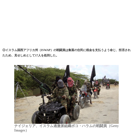
◎イスラム国西アフリカ州（ISWAP）の戦闘員は集落の住民に税金を支払うよう命じ、拒否され
たため、見せしめとして17人を処刑した。
ナイジェリア、イスラム過激派組織ボコ・ハラムの戦闘員（Getty
Images）