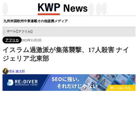




九州
米国
欧州
中東
連載
その他
提携メディア
ホーム
アフリカ

アフリカ
2023年11月2日
イスラム過激派が集落襲撃、17人殺害 ナイ
ジェリア北東部
増永 建太郎