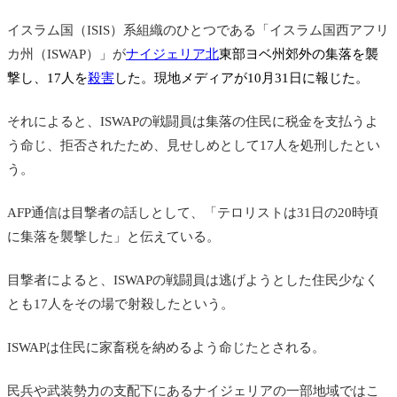
イスラム国（ISIS）系組織のひとつである
「イスラム国西アフリ
カ州（ISWAP）」が
ナイジェリア北
東部ヨベ州郊外の集落を襲
撃し、17人を
殺害
した。現地メディアが10月31日に報じた。
それによると、ISWAPの戦闘員は集落の住民に税金を支払うよ
う命じ、拒否されたため、見せしめとして17人を処刑したとい
う。
AFP通信は目撃者の話しとして、「テロリストは31日の20時頃
に集落を襲撃した」と伝えている。
目撃者によると、ISWAPの戦闘員は逃げようとした住民少なく
とも17人をその場で射殺したという。
ISWAPは住民に家畜税を納めるよう命じたとされる。
民兵や武装勢力の支配下にあるナイジェリアの一部地域ではこ