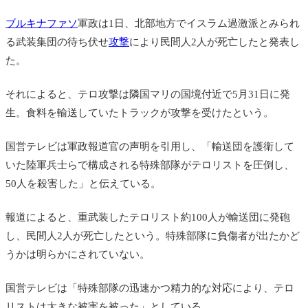
ブルキナファソ
軍政は1日、北部地方で
イスラム過激派とみられ
る武装集団の待ち伏せ
攻撃
により民間人2人が死亡したと発表し
た。
それによると、テロ攻撃は隣国マリの国境付近で5月31日に発
生。食料を輸送していたトラックが攻撃を受けたという。
国営テレビは軍政報道官の声明を引用し、「輸送団を護衛して
いた陸軍兵士らで構成される特殊部隊がテロリストを圧倒し、
50人を殺害した」と伝えている。
報道によると、重武装したテロリスト約100人が輸送団に発砲
し、民間人2人が死亡したという。特殊部隊に負傷者が出たかど
うかは明らかにされていない。
国営テレビは「特殊部隊の迅速かつ精力的な対応により、テロ
リストは大きな被害を被った」としている。