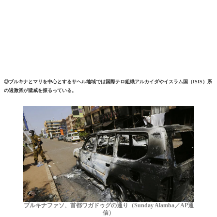
◎ブルキナとマリを中心とするサヘル地域では国際テロ組織アルカイダやイスラム国（ISIS）系
の過激派が猛威を振るっている。
ブルキナファソ、首都ワガドゥグの通り（Sunday Alamba／AP通
信）