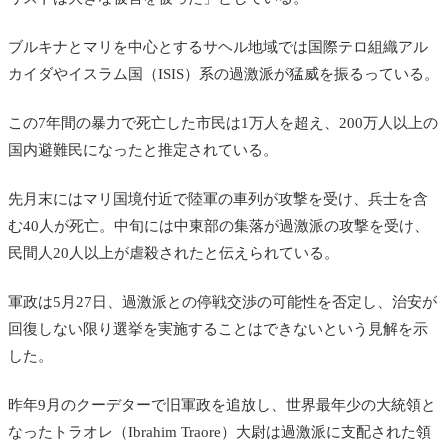
ブルキナとマリを中心とするサヘル地域では国際テロ組織アル
カイダやイスラム国（ISIS）系の過激派が猛威を振るっている。
この7年間の暴力で死亡した市民は1万人を超え、200万人以上の
国内避難民になったと推定されている。
先月末にはマリ国境付近で陸軍の車列が攻撃を受け、兵士を含
む40人が死亡。
中旬には
中東部の集落が過激派の攻撃を受け、
民間人20人以上が虐殺されたと伝えられている。
軍政は5月27日、過激派との停戦交渉の可能性を否定し、治安が
回復しない限り選挙を実施することはできないという見解を示
した。
昨年9月のクーデターで旧軍政を追放し、世界最年少の大統領と
なった
トラオレ（Ibrahim Traore）大尉は過激派に支配された領