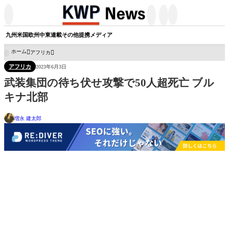




九州
米国
欧州
中東
連載
その他
提携メディア
ホーム
アフリカ

アフリカ
2023年6月3日
武装集団の待ち伏せ攻撃で50人超死亡 ブル
キナ北部
増永 建太郎