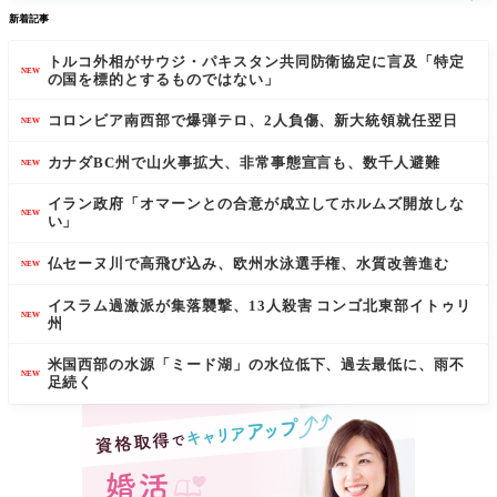
新着記事
トルコ外相がサウジ・パキスタン共同防衛協定に言及「特定
NEW
の国を標的とするものではない」
コロンビア南西部で爆弾テロ、2人負傷、新大統領就任翌日
NEW
カナダBC州で山火事拡大、非常事態宣言も、数千人避難
NEW
イラン政府「オマーンとの合意が成立してホルムズ開放しな
NEW
い」
仏セーヌ川で高飛び込み、欧州水泳選手権、水質改善進む
NEW
イスラム過激派が集落襲撃、13人殺害 コンゴ北東部イトゥリ
NEW
州
米国西部の水源「ミード湖」の水位低下、過去最低に、雨不
NEW
足続く