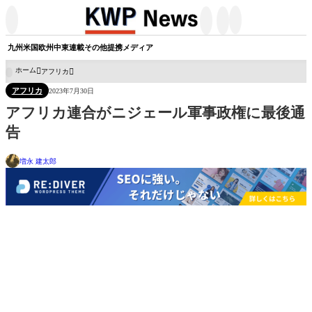




九州
米国
欧州
中東
連載
その他
提携メディア
ホーム
アフリカ

アフリカ
2023年7月30日
アフリカ連合がニジェール軍事政権に最後通
告
増永 建太郎