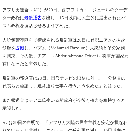
アフリカ連合（AU）が29日、西アフリカ・ニジェールのクーデ
ター政権に
最後通告
を出し、15日以内に民主的に選出されたバ
ズム政権を復活させるよう求めた。
大統領警護隊らで構成される反乱軍は26日に
首都ニアメの大統
領府を
占拠
し、バズム（Mohamed Bazoum）大統領とその家族
を拘束。その後、チアニ（Abdourahmane Tchiani）将軍が国家元
首になったと主張した。
反乱軍の報道官は29日、国営テレビの取材に対し、「公務員の
代表らと会談し、通常通り仕事を行うよう求めた」と語った。
また報道官はチアニ氏率いる新政府が今後も権力を維持すると
示唆した。
AUは29日の声明で、「アフリカ大陸の民主主義と安定が損なわ
れている」と非難し、ニジェールの反乱軍に対し、15日以内に