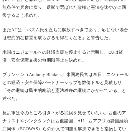
無条件で兵舎に戻り、選挙で選ばれた政権と憲法を速やかに回
復するよう求めた。
またAUは「バズム氏を直ちに解放すべきであり、応じない場合
は懲罰的な措置を取らざるを得なくなる」と警告した。
米国はニジェールへの経済支援を停止すると示唆し、EUは経
済・安全保障支援の無期限停止を決めた。
ブリンケン（Anthony Blinken,）米国務長官は29日、ニジェール
との経済・安全保障パートナーシップを数億ドルと見積もり、
「その継続は民主的統治と憲法秩序の継続にかかっている」と
述べた。
反乱軍は今のところ引き下がる兆候を見せていない。西側のア
ナリストやシンクタンクは西側諸国、AU、
西アフリカ諸国経済
共同体（ECOWAS）らの介入で問題を解決できると指摘してい