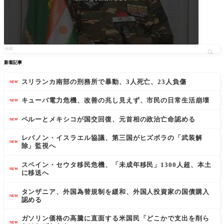
新着記事
スリランカ南部の刑務所で暴動、3人死亡、23人負傷
NEW
キューバ電力危機、改善の兆し見えず、市民の日常生活崩壊
NEW
ペルーとメキシコが国交回復、元首相の政治亡命認める
NEW
レバノン・イスラエル協議、第三国がヒズボラの「武装解
NEW
除」監視へ
スペイン・セウタ移民危機、「未成年移民」1300人超、本土
NEW
に移送へ
タンザニア、外国為替規制を緩和、外国人投資家の国債購入
NEW
認める
ガソリン価格の高騰に直面する米国民「どこかで支出を削ら
NEW