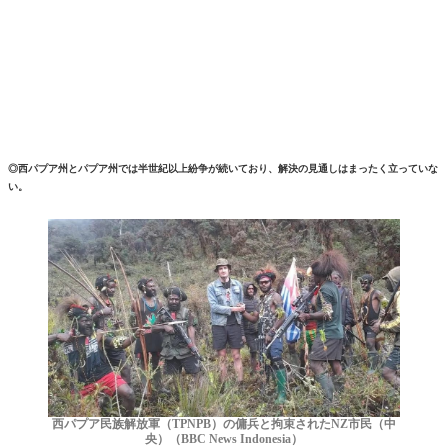
◎西パプア州とパプア州では半世紀以上紛争が続いており、解決の見通しはまったく立っていな
い。
西パプア民族解放軍（TPNPB）の傭兵と拘束されたNZ市民（中
央）（BBC News Indonesia）