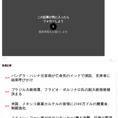
この記事が気に入ったら
フォローしよう
最新情報をお届けします
新着記事
バングラ・ハシナ元首相が亡命先のインドで演説、支持者に
NEW
結束呼びかけ
ブラジル大統領選、フラビオ・ボルソナロ氏の副大統領候補
NEW
決まる
米国、メキシコ麻薬カルテルの首領に2500万ドルの懸賞金、
NEW
制裁強化
イエメン・フーシ派がサウジタンカー2隻を攻撃、紅海の緊張