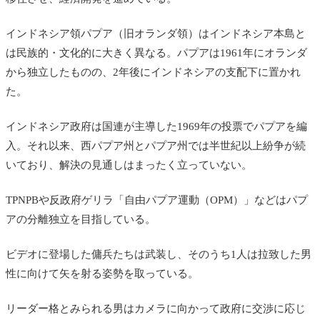
インドネシア領パプア（旧オランダ領）はインドネシア本島と
は民族的・文化的に大きく異なる。パプアは1961年にオランダ
から独立したものの、2年後にインドネシアの支配下に置かれ
た。
インドネシア政府は国連が主導した1969年の投票でパプアを編
入。それ以来、
西パプア州とパプア州では
半世紀以上紛争が続
いており、解決の見通しはまったく立っていない。
TPNPBや
反政府ゲリラ「自由パプア運動（OPM）」などはパプ
アの分離独立を目指している。
ビデオに登場した傭兵たちは武装し、そのうち1人は拉致した男
性に向けて矢を射る姿勢を取っている。
リーダー格とみられる男はカメラに向かって政府に交渉に応じ