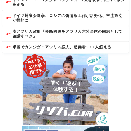
NEW
高まる
ドイツ州議会選挙、ロシアの偽情報工作が活発化、主流政党
NEW
が標的に
南アフリカ政府「移民問題をアフリカ大陸全体の問題として
NEW
協議すべき」
米国でカンジダ・アウリス拡大、感染者3100人超える
NEW