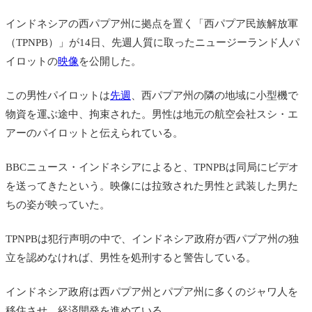
インドネシアの
西パプア州に拠点を置く「西パプア民族解放軍
（TPNPB）」が14日、先週人質に取ったニュージーランド人パ
イロットの
映像
を公開した。
この
男性パイロットは
先週
、西パプア州の隣の地域に小型機で
物資を運ぶ途中、拘束された。男性は地元の航空会社スシ・エ
アーのパイロットと伝えられている。
BBCニュース・インドネシアによると、TPNPBは同局にビデオ
を送ってきたという。映像には拉致された男性と武装した男た
ちの姿が映っていた。
TPNPBは犯行声明の中で、インドネシア政府が西パプア州の独
立を認めなければ、男性を処刑すると警告している。
インドネシア政府は西パプア州とパプア州に多くのジャワ人を
移住させ、経済開発を進めている。