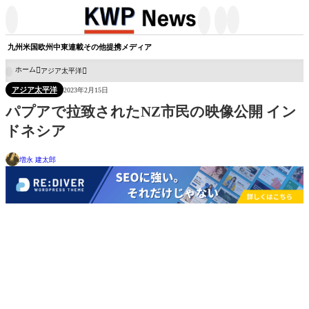




九州
米国
欧州
中東
連載
その他
提携メディア
ホーム
アジア太平洋

アジア太平洋
2023年2月15日
パプアで拉致されたNZ市民の映像公開 イン
ドネシア
増永 建太郎