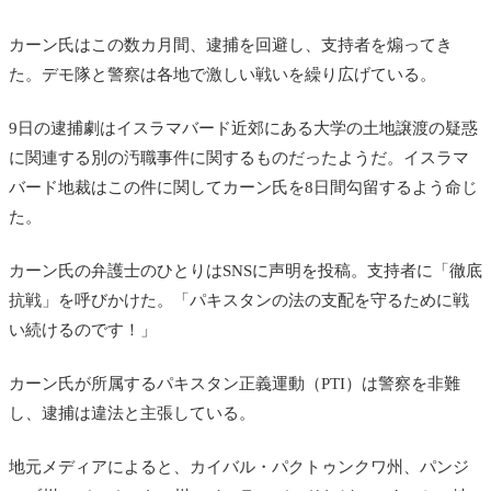
カーン氏はこの数カ月間、逮捕を回避し、支持者を煽ってき
た。デモ隊と警察は各地で激しい戦いを繰り広げている。
9日の逮捕劇はイスラマバード近郊にある大学の土地譲渡の疑惑
に関連する別の汚職事件に関するものだったようだ。イスラマ
バード地裁はこの件に関してカーン氏を8日間勾留するよう命じ
た。
カーン氏の弁護士のひとりはSNSに声明を投稿。支持者に「徹底
抗戦」を呼びかけた。「パキスタンの法の支配を守るために戦
い続けるのです！」
カーン氏が所属する
パキスタン正義運動（PTI）は警察を非難
し、逮捕は違法と主張している。
地元メディアによると、カイバル・パクトゥンクワ州、パンジ