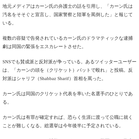
地元メディアはカーン氏の弁護士の話を引用し、「カーン氏は
汚名をそそぐと宣言し、国家警察と陸軍を罵倒した」と報じて
いる。
複数の容疑で告発されているカーン氏のドラマティックな逮捕
劇は同国の緊張をエスカレートさせた。
SNSでも賛成派と反対派が争っている。あるツイッターユーザー
は、「カーンの頭を（クリケット）バットで殴れ」と投稿。反
対派はシャリフ
（Shahbaz Sharif）
首相を罵った。
カーン氏は同国のクリケット代表を率いた名選手のひとりであ
る。
カーン氏は有罪が確定すれば、恐らく生涯に渡って公職に就く
ことが難しくなる。総選挙は今年後半に予定されている。