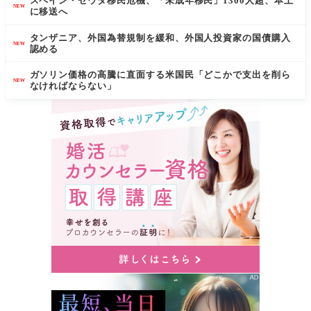
スペイン・セウタ移民危機、「未成年移民」1300人超、本土
NEW
に移送へ
タンザニア、外国為替規制を緩和、外国人投資家の国債購入
NEW
認める
ガソリン価格の高騰に直面する米国民「どこかで支出を削ら
NEW
なければならない」