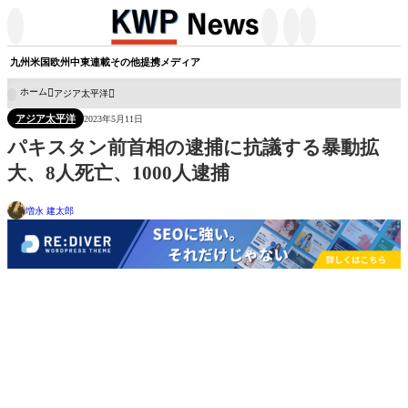




九州
米国
欧州
中東
連載
その他
提携メディア
ホーム
アジア太平洋

アジア太平洋
2023年5月11日
パキスタン前首相の逮捕に抗議する暴動拡
大、8人死亡、1000人逮捕
増永 建太郎