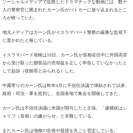
ソーシャルメディアで拡散したドラマチックな動画には、数十
人の警察官に囲まれたカーン氏がパトカーに放り込まれるとこ
ろが映っていた。
地元メディアはカーン氏がイスラマバード警察の厳重な監視下
に置かれたと報じている。
イスラマバード地検は10日、カーン氏が首相在任中
に
外国高官
から受け取った贈答品の売却益を正しく申告していなかったと
して起訴（収賄罪とみられる）した。
中露寄りのカーン氏は昨年4月に不信任決議で弾劾されて以来、
政府・司法・軍を批判し、全国各地で集会を開催してきた。
カーン氏は不信任決議に米国が関与したと主張。「逮捕状は
シ
ャリフ（首相）の嫌がらせ」
と非難している。
またカーン氏は地検の告発や疑惑を丸ごと否定している。