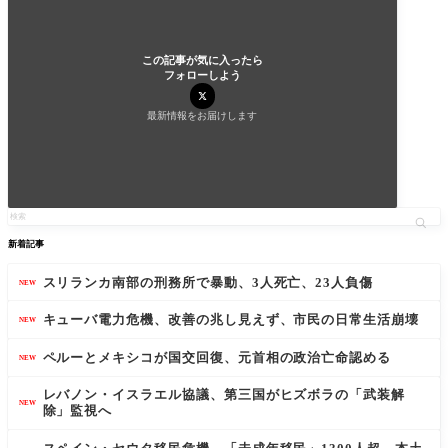
この記事が気に入ったら
フォローしよう
最新情報をお届けします
新着記事
スリランカ南部の刑務所で暴動、3人死亡、23人負傷
NEW
キューバ電力危機、改善の兆し見えず、市民の日常生活崩壊
NEW
ペルーとメキシコが国交回復、元首相の政治亡命認める
NEW
レバノン・イスラエル協議、第三国がヒズボラの「武装解
NEW
除」監視へ