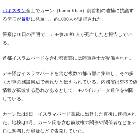
パキスタン
全土でカーン
（Imran Khan）
前首相の逮捕に抗議す
るデモが
暴動
に発展し、約1000人が逮捕された。
警察は10日の声明で、デモ参加者8人が死亡したと報告してい
る。
首都イスラムバードを含む都市部には陸軍兵士が配備された。
デモ隊はイスラマバードを含む複数の都市部に集結し、その多
くが軍の施設周辺で暴れたと伝えられている。内務省はSNSで偽
情報が拡散する恐れがあるとして、モバイルデータ通信を制限
している。
カーン氏は9日、イスラマバード高裁に出廷した直後に逮捕され
た。
地検は3月、カーン氏を含む前政権の閣僚や関係者などをテ
ロに関与した容疑などで
告発
していた。