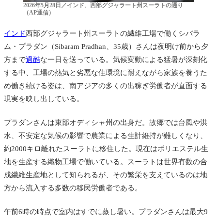
2026年5月28日／インド、西部グジャラート州スーラトの通り
（AP通信）
インド
西部グジャラート州スーラトの繊維工場で働くシバラ
ム・プラダン（Sibaram Pradhan、35歳）さんは夜明け前から夕
方まで
過酷
な一日を送っている。気候変動による猛暑が深刻化
する中、工場の熱気と劣悪な住環境に耐えながら家族を養うた
め働き続ける姿は、南アジアの多くの出稼ぎ労働者が直面する
現実を映し出している。
プラダンさんは東部オディシャ州の出身だ。故郷では台風や洪
水、不安定な気候の影響で農業による生計維持が難しくなり、
約2000キロ離れたスーラトに移住した。現在はポリエステル生
地を生産する織物工場で働いている。スーラトは世界有数の合
成繊維生産地として知られるが、その繁栄を支えているのは地
方から流入する多数の移民労働者である。
午前6時の時点で室内はすでに蒸し暑い。プラダンさんは最大9