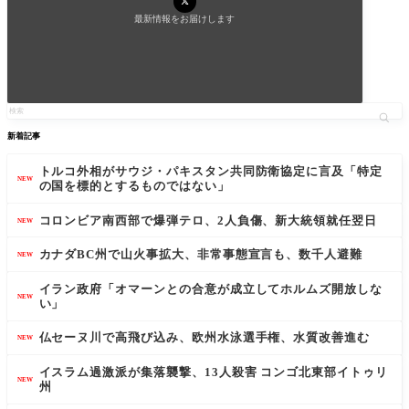
最新情報をお届けします
新着記事
トルコ外相がサウジ・パキスタン共同防衛協定に言及「特定
NEW
の国を標的とするものではない」
コロンビア南西部で爆弾テロ、2人負傷、新大統領就任翌日
NEW
カナダBC州で山火事拡大、非常事態宣言も、数千人避難
NEW
イラン政府「オマーンとの合意が成立してホルムズ開放しな
NEW
い」
仏セーヌ川で高飛び込み、欧州水泳選手権、水質改善進む
NEW
イスラム過激派が集落襲撃、13人殺害 コンゴ北東部イトゥリ
NEW
州