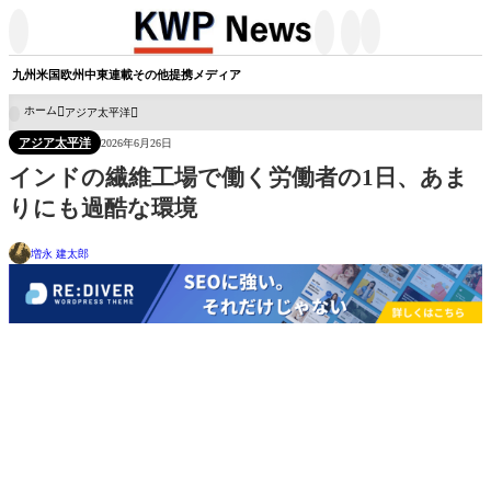




九州
米国
欧州
中東
連載
その他
提携メディア
ホーム
アジア太平洋

アジア太平洋
2026年6月26日
インドの繊維工場で働く労働者の1日、あま
りにも過酷な環境
増永 建太郎