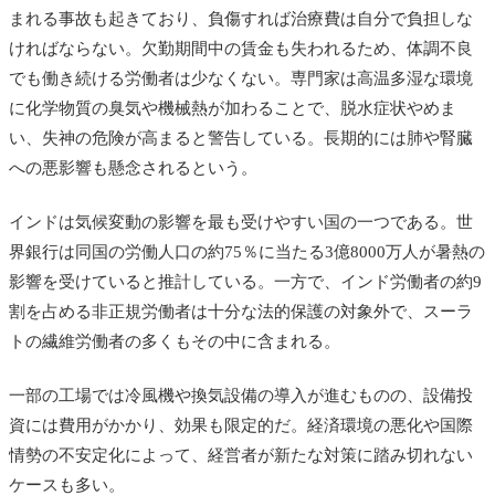
まれる事故も起きており、負傷すれば治療費は自分で負担しな
ければならない。欠勤期間中の賃金も失われるため、体調不良
でも働き続ける労働者は少なくない。専門家は高温多湿な環境
に化学物質の臭気や機械熱が加わることで、脱水症状やめま
い、失神の危険が高まると警告している。長期的には肺や腎臓
への悪影響も懸念されるという。
インドは気候変動の影響を最も受けやすい国の一つである。世
界銀行は同国の労働人口の約75％に当たる3億8000万人が暑熱の
影響を受けていると推計している。一方で、インド労働者の約9
割を占める非正規労働者は十分な法的保護の対象外で、スーラ
トの繊維労働者の多くもその中に含まれる。
一部の工場では冷風機や換気設備の導入が進むものの、設備投
資には費用がかかり、効果も限定的だ。経済環境の悪化や国際
情勢の不安定化によって、経営者が新たな対策に踏み切れない
ケースも多い。