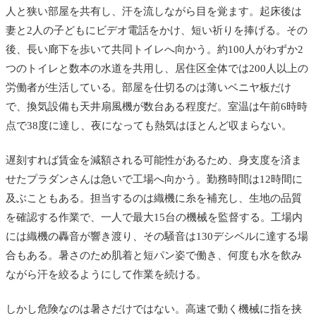
人と狭い部屋を共有し、汗を流しながら目を覚ます。起床後は
妻と2人の子どもにビデオ電話をかけ、短い祈りを捧げる。その
後、長い廊下を歩いて共同トイレへ向かう。約100人がわずか2
つのトイレと数本の水道を共用し、居住区全体では200人以上の
労働者が生活している。部屋を仕切るのは薄いベニヤ板だけ
で、換気設備も天井扇風機が数台ある程度だ。室温は午前6時時
点で38度に達し、夜になっても熱気はほとんど収まらない。
遅刻すれば賃金を減額される可能性があるため、身支度を済ま
せたプラダンさんは急いで工場へ向かう。勤務時間は12時間に
及ぶこともある。担当するのは織機に糸を補充し、生地の品質
を確認する作業で、一人で最大15台の機械を監督する。工場内
には織機の轟音が響き渡り、その騒音は130デシベルに達する場
合もある。暑さのため肌着と短パン姿で働き、何度も水を飲み
ながら汗を絞るようにして作業を続ける。
しかし危険なのは暑さだけではない。高速で動く機械に指を挟