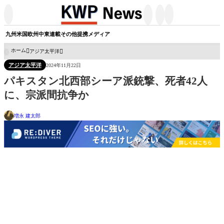




九州
米国
欧州
中東
連載
その他
提携メディア
ホーム
アジア太平洋

アジア太平洋
2024年11月22日
パキスタン北西部シーア派銃撃、死者42人
に、宗派間抗争か
増永 建太郎