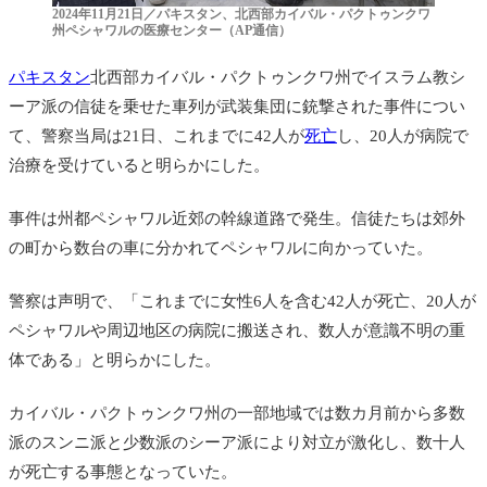
2024年11月21日／パキスタン、北西部カイバル・パクトゥンクワ
州ペシャワルの医療センター（AP通信）
パキスタン
北西部カイバル・パクトゥンクワ州で
イスラム教シ
ーア派の信徒を乗せた車列が武装集団に銃撃された事件につい
て、警察当局は21日、これまでに42人が
死亡
し、20人が病院で
治療を受けていると明らかにした。
事件は州都ペシャワル近郊の幹線道路で発生。信徒たちは郊外
の町から数台の車に分かれてペシャワルに向かっていた。
警察は声明で、「これまでに女性6人を含む42人が死亡、20人が
ペシャワルや周辺地区の病院に搬送され、数人が意識不明の重
体である」と明らかにした。
カイバル・パクトゥンクワ州の一部地域では数カ月前から多数
派のスンニ派と少数派のシーア派により対立が激化し、数十人
が死亡する事態となっていた。