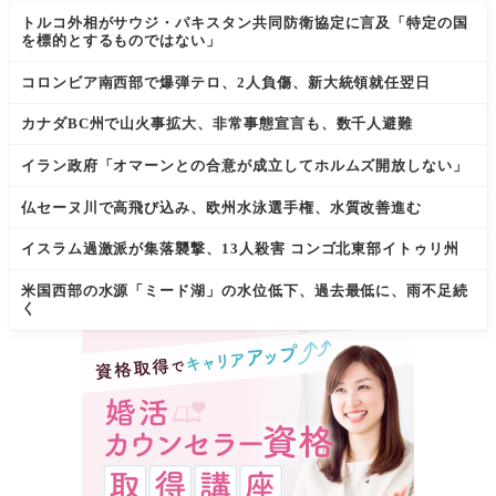
トルコ外相がサウジ・パキスタン共同防衛協定に言及「特定の国
を標的とするものではない」
コロンビア南西部で爆弾テロ、2人負傷、新大統領就任翌日
カナダBC州で山火事拡大、非常事態宣言も、数千人避難
イラン政府「オマーンとの合意が成立してホルムズ開放しない」
仏セーヌ川で高飛び込み、欧州水泳選手権、水質改善進む
イスラム過激派が集落襲撃、13人殺害 コンゴ北東部イトゥリ州
米国西部の水源「ミード湖」の水位低下、過去最低に、雨不足続
く