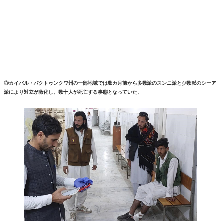
◎カイバル・パクトゥンクワ州の一部地域では数カ月前から多数派のスンニ派と少数派のシーア
派により対立が激化し、数十人が死亡する事態となっていた。