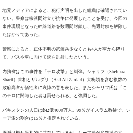
地元メディアによると、犯行声明を出した組織は確認されてい
ない。警察は宗派間対立が抗争に発展したことを受け、今回の
事件現場となった幹線道路を数週間封鎖し、先週封鎖を解除し
たばかりであった。
警察によると、正体不明の武装兵少なくとも4人が
車から降り
て、バスや車に向けて銃を乱射したという。
内務省はこの事件を「テロ攻撃」と糾弾。シャリフ（Shehbaz
Sharif）首相とザルダリ
（Asif Ali Zardari）
大統領を含む複数の
政府高官が犠牲者に哀悼の意を表した。またシャリフ氏は「こ
のテロに関与した者は罰せられる」と強調した。
パキスタンの人口は約2億4000万人。99％がイスラム教徒で、シ
ーア派の割合は15％と推定されている。
両派は概ね平和的に共存しているが、シーア派が多数派の地