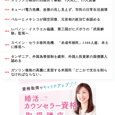
スリランカ南部の刑務所で暴動、3人死亡、23人負傷
NEW
キューバ電力危機、改善の兆し見えず、市民の日常生活崩壊
NEW
ペルーとメキシコが国交回復、元首相の政治亡命認める
NEW
レバノン・イスラエル協議、第三国がヒズボラの「武装解
NEW
除」監視へ
スペイン・セウタ移民危機、「未成年移民」1300人超、本土
NEW
に移送へ
タンザニア、外国為替規制を緩和、外国人投資家の国債購入
NEW
認める
ガソリン価格の高騰に直面する米国民「どこかで支出を削ら
NEW
なければならない」