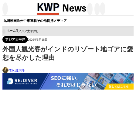




九州
米国
欧州
中東
連載
その他
提携メディア
ホーム
アジア太平洋

アジア太平洋
2026年5月18日
外国人観光客がインドのリゾート地ゴアに愛
想を尽かした理由
増永 建太郎