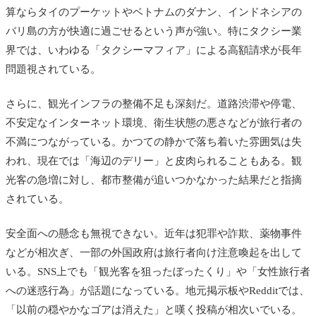
算ならタイのプーケットやベトナムのダナン、インドネシアの
バリ島の方が快適に過ごせるという声が強い。特にタクシー業
界では、いわゆる「タクシーマフィア」による高額請求が長年
問題視されている。
さらに、観光インフラの整備不足も深刻だ。道路渋滞や停電、
不安定なインターネット環境、衛生状態の悪さなどが旅行者の
不満につながっている。かつての静かで落ち着いた雰囲気は失
われ、現在では「海辺のデリー」と皮肉られることもある。観
光客の急増に対し、都市整備が追いつかなかった結果だと指摘
されている。
安全面への懸念も無視できない。近年は犯罪や詐欺、薬物事件
などが相次ぎ、一部の外国政府は旅行者向け注意喚起を出して
いる。SNS上でも「観光客を狙ったぼったくり」や「女性旅行者
への迷惑行為」が話題になっている。地元掲示板やRedditでは、
「以前の穏やかなゴアは消えた」と嘆く投稿が相次いでいる。