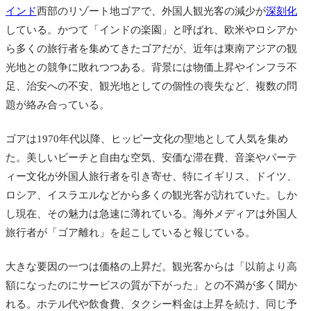
インド
西部のリゾート地ゴアで、外国人観光客の減少が
深刻化
している。かつて「インドの楽園」と呼ばれ、欧米やロシアか
ら多くの旅行者を集めてきたゴアだが、近年は東南アジアの観
光地との競争に敗れつつある。背景には物価上昇やインフラ不
足、治安への不安、観光地としての個性の喪失など、複数の問
題が絡み合っている。
ゴアは1970年代以降、ヒッピー文化の聖地として人気を集め
た。美しいビーチと自由な空気、安価な滞在費、音楽やパーテ
ィー文化が外国人旅行者を引き寄せ、特にイギリス、ドイツ、
ロシア、イスラエルなどから多くの観光客が訪れていた。しか
し現在、その魅力は急速に薄れている。海外メディアは外国人
旅行者が「ゴア離れ」を起こしていると報じている。
大きな要因の一つは価格の上昇だ。観光客からは「以前より高
額になったのにサービスの質が下がった」との不満が多く聞か
れる。ホテル代や飲食費、タクシー料金は上昇を続け、同じ予