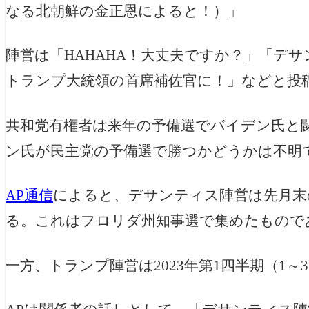
なる北朝鮮の金正恩によると！）」
陣営は「HAHAHA！大丈夫ですか？」「デ
トランプ大統領の首席補佐官に！」などと投
共和党有権者は来年の予備選でバイデン氏と
ン氏が民主党の予備選で勝つかどうかは不明
AP通信
によると、デサンティス陣営は先月末の
る。これはフロリダ州知事選で集めたもので
一方、トランプ陣営は2023年第1四半期（1～