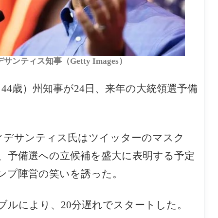
ティス知事（Getty Images）
is、44歳）州知事が24日、来年の大統領選予備
師と仰ぐデサンティス氏はツイッターのマスク
スで対談し、予備選への立候補を盛大に表明する予定
ンプ陣営の笑いを誘った。
ブルにより、20分遅れでスタートした。