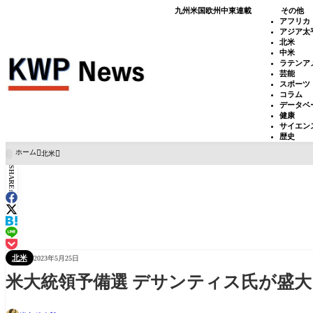
九州
米国
欧州
中東
連載
その他
アフリカ
アジア太
北米
中米
ラテンア
芸能
スポーツ
コラム
データベ
健康
サイエン
歴史
ホーム
北米

SHARE:
北米
2023年5月25日
米大統領予備選 デサンティス氏が盛