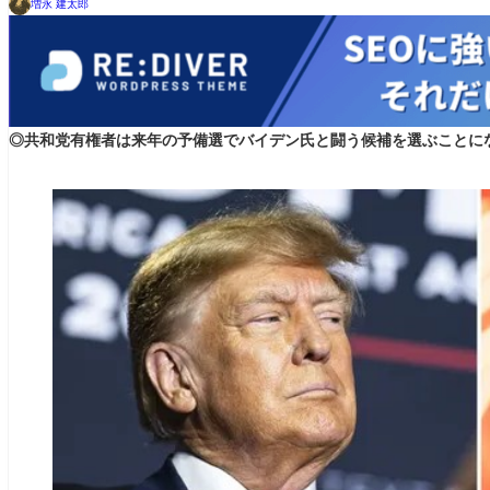
増永 建太郎
◎共和党有権者は来年の予備選でバイデン氏と闘う候補を選ぶことに