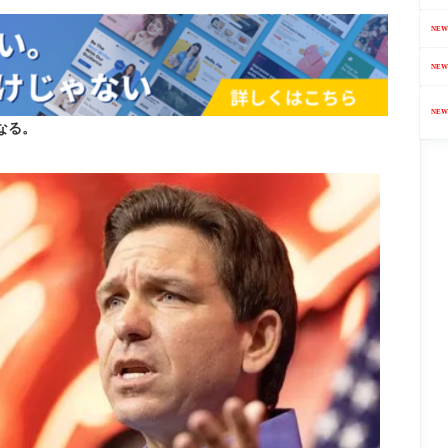
NEW
NEW
NEW
なる。