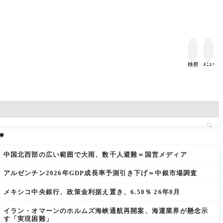


検察
ﾒﾆｭｰ
事
中国北西部の広い範囲で大雨、数千人避難＝国営メディア
アルゼンチン2026年GDP成長率予測引き下げ＝中銀市場調査
メキシコ中央銀行、政策金利据え置き、6.50％ 26年8月
イラン・オマーンのホルムズ海峡通航再開案、海運業界が懸念示
す「実現困難」