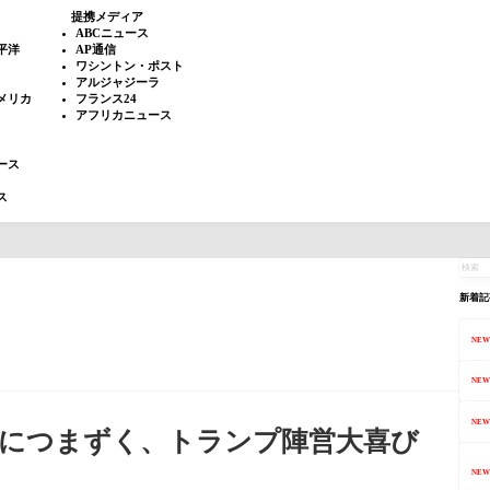
提携メディア
ABCニュース
平洋
AP通信
ワシントン・ポスト
アルジャジーラ
メリカ
フランス24
アフリカニュース
ース
ス
新着記
NEW
NEW
NEW
大につまずく、トランプ陣営大喜び
NEW