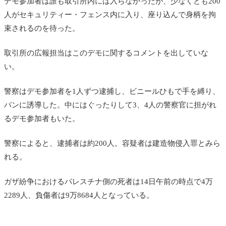
デモ参加者は誰も取引所内には入らなかったが、少なくとも200
人がセキュリティー・フェンス内に入り、座り込んで身柄を拘
束されるのを待った。
取引所の広報担当はこのデモに関するコメントを出していな
い。
警察はデモ参加者を1人ずつ逮捕し、ビニールひもで手を縛り、
バンに誘導した。中にはぐったりして3、4人の警察官に担がれ
るデモ参加者もいた。
警察によると、逮捕者は約200人。容疑者は建造物侵入罪とみら
れる。
ガザ紛争におけるパレスチナ側の死者は14日午前の時点で4万
2289人、負傷者は9万8684人となっている。