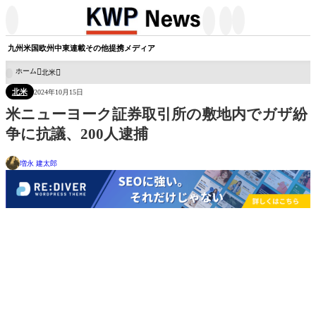




九州
米国
欧州
中東
連載
その他
提携メディア
ホーム
北米

北米
2024年10月15日
米ニューヨーク証券取引所の敷地内でガザ紛
争に抗議、200人逮捕
増永 建太郎