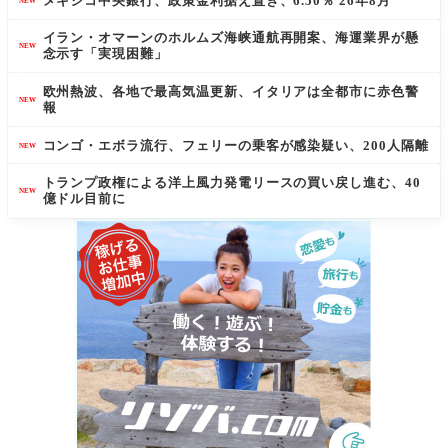
メキシコ中央銀行、政策金利据え置き、6.50％ 26年8月
NEW
イラン・オマーンのホルムズ海峡通航再開案、海運業界が懸
NEW
念示す「実現困難」
欧州熱波、各地で最高気温更新、イタリアは全都市に赤色警
NEW
報
コンゴ・エボラ流行、フェリーの乗客が感染疑い、200人隔離
NEW
トランプ政権による洋上風力発電リースの買い戻し進む、40
NEW
億ドル目前に