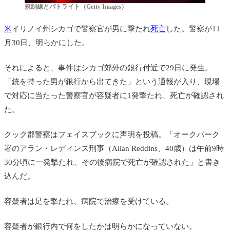
規制線とパトライト（Getty Images）
米
イリノイ州シカゴで警察官が男に撃たれ
死亡
した。警察が11
月30日、明らかにした。
それによると、事件はシカゴ郊外の銀行付近で29日に発生。
「銃を持った男が銀行から出てきた」という通報が入り、現場
で対応に当たった警察官が容疑者に1発撃たれ、死亡が確認され
た。
クック郡警察はフェイスブックに声明を投稿。「オークパーク
署のアラン・レディンス刑事（Allan Reddins、40歳）は午前9時
30分頃に一発撃たれ、その後病院で死亡が確認された」と書き
込んだ。
容疑者は足を撃たれ、病院で治療を受けている。
容疑者が銀行内で何をしたかは明らかになっていない。