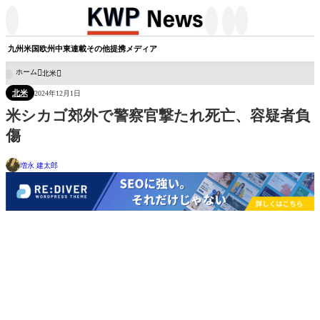




九州
米国
欧州
中東
連載
その他
提携メディア
ホーム
北米

北米
2024年12月1日
米シカゴ郊外で警察官撃たれ死亡、容疑者負
傷
増永 建太郎