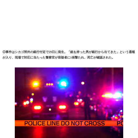
◎事件はシカゴ郊外の銀行付近で29日に発生。「銃を持った男が銀行から出てきた」という通報
が入り、現場で対応に当たった警察官が容疑者に1発撃たれ、死亡が確認された。