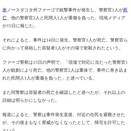
米
ノースダコタ州ファーゴで銃撃事件が発生し、警察官1人が
死
亡
、他の警察官2人と民間人1人が重傷を負った。現地メディア
が15日に報じた。
それによると、事件は14日に発生。警察官1人が死亡。警察官ら
に向かって発砲した容疑者1人がその場で射殺されたという。
ファーゴ警察は15日の声明で、「現場で対応に当たった警察官1
人が銃創により死亡。他の警察官2人は重体で、事件に巻き込ま
れた民間人1人が重傷を負った」と述べている。
また同警察は容疑者の死亡を確認したと述べたが、それ以上の
詳細は明らかにしなかった。
報道によると、警察は事件発生直後、付近の住民を避難させた
が、その後まもなく脅威がなくなったとして、帰宅を許可した
という。