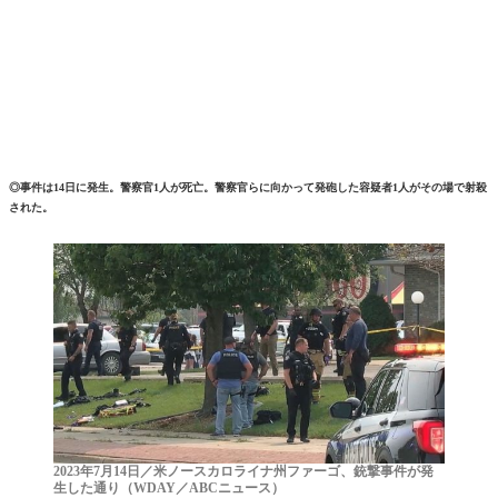
◎事件は14日に発生。警察官1人が死亡。警察官らに向かって発砲した容疑者1人がその場で射殺
された。
2023年7月14日／米ノースカロライナ州ファーゴ、銃撃事件が発
生した通り（WDAY／ABCニュース）