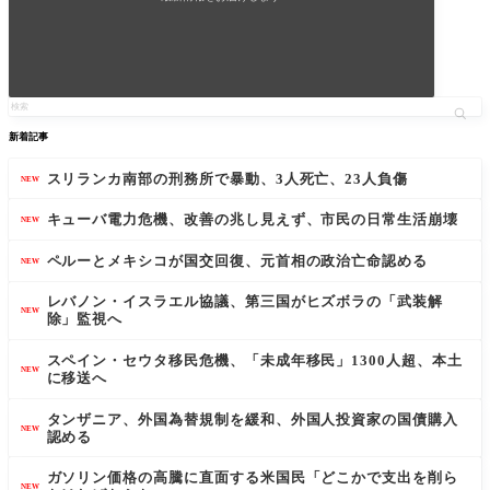
新着記事
スリランカ南部の刑務所で暴動、3人死亡、23人負傷
NEW
キューバ電力危機、改善の兆し見えず、市民の日常生活崩壊
NEW
ペルーとメキシコが国交回復、元首相の政治亡命認める
NEW
レバノン・イスラエル協議、第三国がヒズボラの「武装解
NEW
除」監視へ
スペイン・セウタ移民危機、「未成年移民」1300人超、本土
NEW
に移送へ
タンザニア、外国為替規制を緩和、外国人投資家の国債購入
NEW
認める
ガソリン価格の高騰に直面する米国民「どこかで支出を削ら
NEW