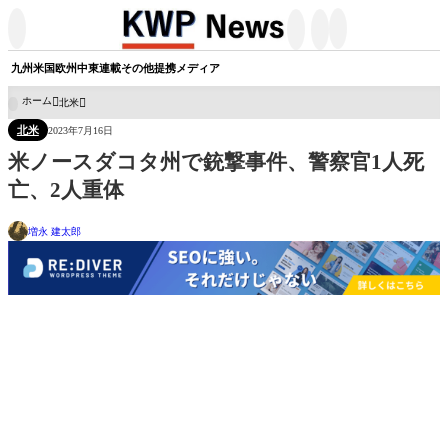




九州
米国
欧州
中東
連載
その他
提携メディア
ホーム
北米

北米
2023年7月16日
米ノースダコタ州で銃撃事件、警察官1人死
亡、2人重体
増永 建太郎