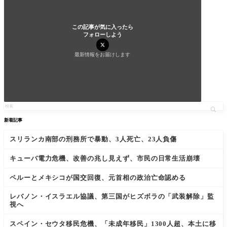
この記事が気に入ったら
フォローしよう
最新情報をお届けします
新着記事
スリランカ南部の刑務所で暴動、3人死亡、23人負傷
キューバ電力危機、改善の兆し見えず、市民の日常生活崩壊
ペルーとメキシコが国交回復、元首相の政治亡命認める
レバノン・イスラエル協議、第三国がヒズボラの「武装解除」監
視へ
スペイン・セウタ移民危機、「未成年移民」1300人超、本土に移