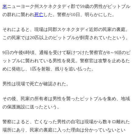
米
ニューヨーク州スケネクタディ郡で59歳の男性がピットブル
の群れに襲われ
死亡
した。警察が10日、明らかにした。
それによると、現場は同郡スケネクタディ近郊の民家の裏庭。
この民家では20匹以上のピットブルが飼育されていたという。
9日の午後6時頃、通報を受けて駆けつけた警察官が8～9頭のピ
ットブルに襲われている男性を発見。警察官は攻撃を止めるた
めに発砲し、1匹を射殺、残りを追い払った。
男性は現場で死亡が確認された。
その後、民家の所有者は男性を襲ったピットブルを集め、地域
の保護施設に送ったという。
警察によると、亡くなった男性の自宅は現場から数キロ離れた
場所にあり、民家の裏庭に入った理由は分かっていないとい