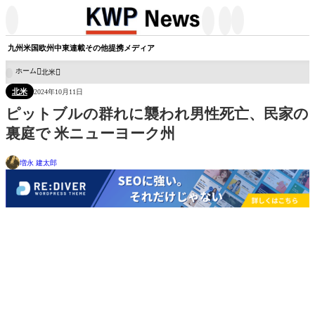




九州
米国
欧州
中東
連載
その他
提携メディア
ホーム
北米

北米
2024年10月11日
ピットブルの群れに襲われ男性死亡、民家の
裏庭で 米ニューヨーク州
増永 建太郎