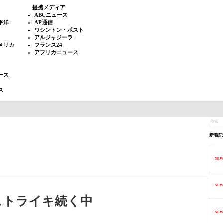
提携メディア
ABCニュース
平洋
AP通信
ワシントン・ポスト
アルジャジーラ
メリカ
フランス24
アフリカニュース
ース
ス
新着記
NEW
NEW
、ストライキ続く中
NEW