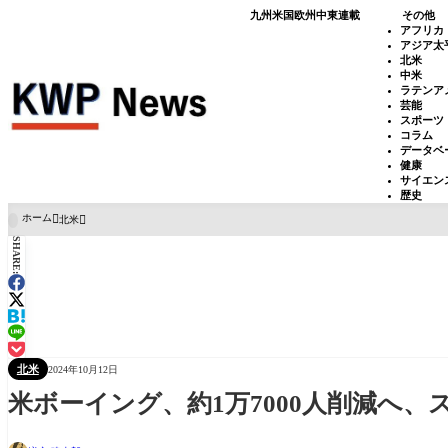
九州
米国
欧州
中東
連載
その他
アフリカ
アジア太
北米
中米
ラテンア
芸能
スポーツ
コラム
データベ
健康
サイエン
歴史
ホーム
北米

SHARE:
北米
2024年10月12日
米ボーイング、約1万7000人削減へ