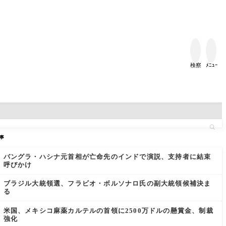


検察
ﾒﾆｭｰ
事
バングラ・ハシナ元首相が亡命先のインドで演説、支持者に結束
呼びかけ
ブラジル大統領選、フラビオ・ボルソナロ氏の副大統領候補決ま
る
米国、メキシコ麻薬カルテルの首領に2500万ドルの懸賞金、制裁
強化