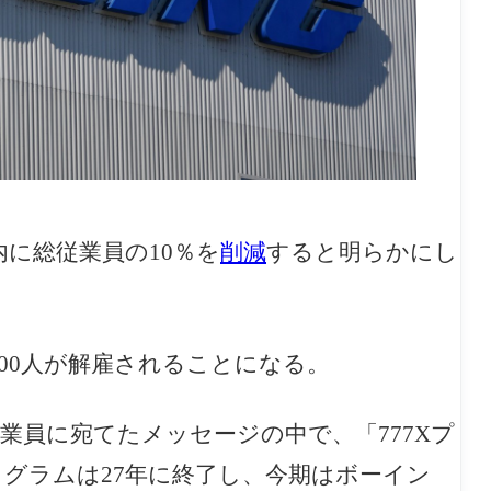
内に
総従業員の10％を
削減
すると明らかにし
7000人が解雇されることになる。
EOは従業員に宛てたメッセージの中で、「777Xプ
ログラムは27年に終了し、今期はボーイン