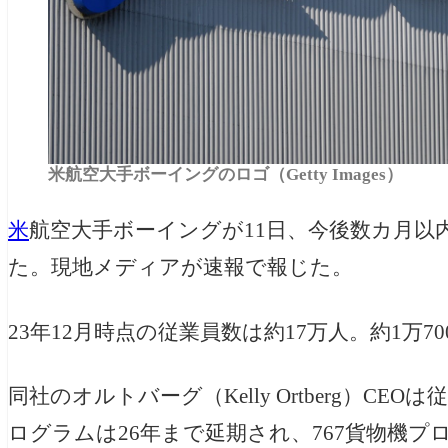
米航空大手ボーイングのロゴ（Getty Images）
米
航空大手ボーイングが11日、今後数カ月以
た。現地メディアが速報で報じた。
23年12月時点の従業員数は約17万人。約1万
同社のオルトバーグ（Kelly Ortberg）C
ログラムは26年まで延期され、767貨物機プ