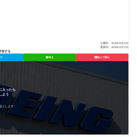
公開日：
2024年10月12日
更新日：
2024年10月12日
共有する
ブ
送る
あとで読む
に入ったら
しよう
届けします