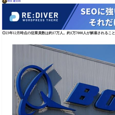
増永 建太郎
◎23年12月時点の従業員数は約17万人。約1万7000人が解雇されるこ