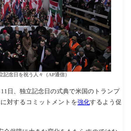
独立記念日を祝う人々（AP通信）
11日、独立記念日の式典で米国の
トランプ
障に対するコミットメントを
強化
するよう促