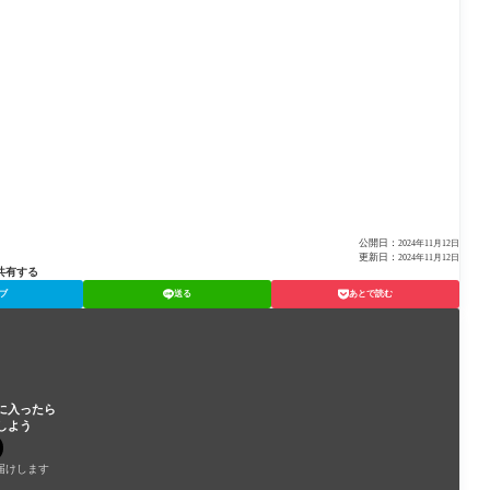
公開日：
2024年11月12日
更新日：
2024年11月12日
共有する
ブ
送る
あとで読む
に入ったら
しよう
届けします