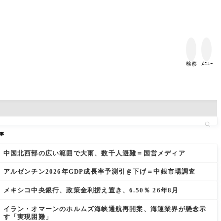


検察
ﾒﾆｭｰ
事
中国北西部の広い範囲で大雨、数千人避難＝国営メディア
アルゼンチン2026年GDP成長率予測引き下げ＝中銀市場調査
メキシコ中央銀行、政策金利据え置き、6.50％ 26年8月
イラン・オマーンのホルムズ海峡通航再開案、海運業界が懸念示
す「実現困難」