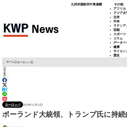
九州
米国
欧州
中東
連載
その他
アフリカ
アジア太
北米
中米
ラテンア
芸能
スポーツ
コラム
データベ
健康
サイエン
歴史
ホーム
ヨーロッパ

SHARE:
ヨーロッパ
2024年11月12日
ポーランド大統領、トランプ氏に持続