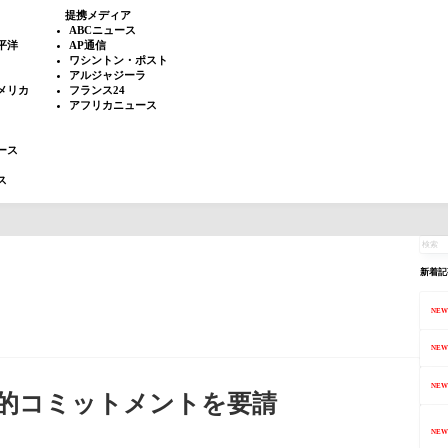
提携メディア
ABCニュース
平洋
AP通信
ワシントン・ポスト
アルジャジーラ
メリカ
フランス24
アフリカニュース
ース
ス
新着記
NEW
NEW
NEW
的コミットメントを要請
NEW