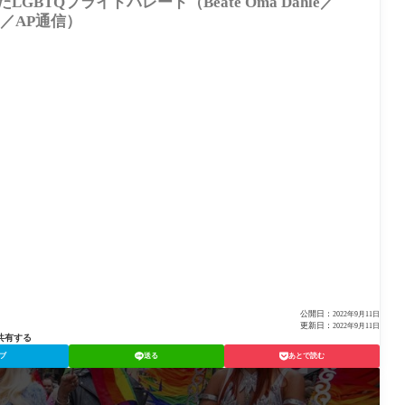
BTQプライドパレード（Beate Oma Dahle／
ix／AP通信）
公開日：
2022年9月11日
更新日：
2022年9月11日
共有する
ブ
送る
あとで読む