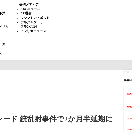
提携メディア
ABCニュース
平洋
AP通信
ワシントン・ポスト
アルジャジーラ
メリカ
フランス24
アフリカニュース
ース
ス
新着記
NEW
NEW
レード 銃乱射事件で2か月半延期に
NEW
NEW