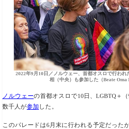
2022年9月10日／ノルウェー、首都オスロで行わ
相（中央）も参加した（Beate Oma D
ノルウェー
の首都オスロで10日、LGBTQ
数千人が
参加
した。
このパレードは6月末に行われる予定だった