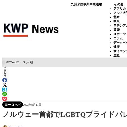
九州
米国
欧州
中東
連載
その他
アフリカ
アジア太
北米
中米
ラテンア
芸能
スポーツ
コラム
データベ
健康
サイエン
歴史
ホーム
ヨーロッパ

SHARE:
ヨーロッパ
2022年9月11日
ノルウェー首都でLGBTQプライドパ