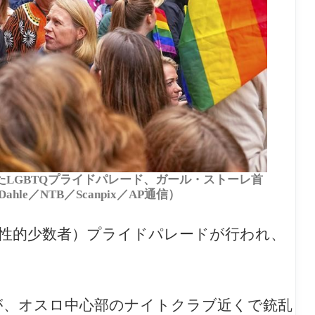
れたLGBTQプライドパレード、ガール・ストーレ首
ahle／NTB／Scanpix／AP通信）
＋（性的少数者）プライドパレードが行われ、
が、
オスロ中心部のナイトクラブ近くで銃乱