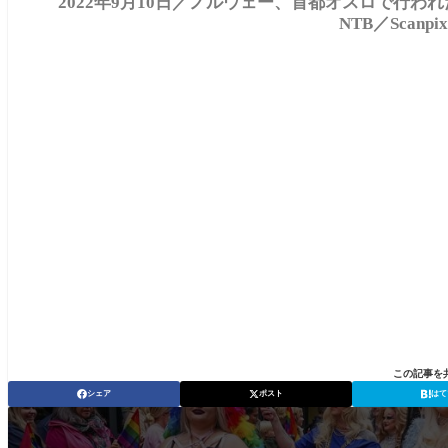
2022年9月10日／ノルウェー、首都オスロで行われたLG
NTB／Scanp
この記事を
シェア
ポスト
はて