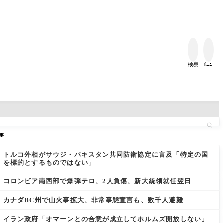


検察
ﾒﾆｭｰ
事
トルコ外相がサウジ・パキスタン共同防衛協定に言及「特定の国
を標的とするものではない」
コロンビア南西部で爆弾テロ、2人負傷、新大統領就任翌日
カナダBC州で山火事拡大、非常事態宣言も、数千人避難
イラン政府「オマーンとの合意が成立してホルムズ開放しない」