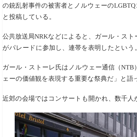
の銃乱射事件の被害者とノルウェーのLGBT
と投稿している。
公共放送局
NRKなどによると、ガール・ストーレ（J
がパレードに参加し、連帯を表明したという
ガール・ストーレ氏はノルウェー通信（NT
ェーの価値観を表現する重要な祭典だ」と語
近郊の会場ではコンサートも開かれ、数千人