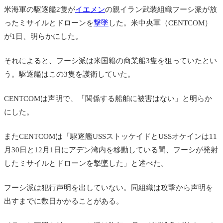
米海軍の駆逐艦2隻が
イエメン
の
親イラン武装組織フーシ派が放
ったミサイルとドローンを
撃墜
した。米中央軍（CENTCOM）
が1日、明らかにした。
それによると、フーシ派は米国籍の商業船3隻を狙っていたとい
う。駆逐艦はこの3隻を護衛していた。
CENTCOMは声明で、「関係する船舶に被害はない」と明らか
にした。
またCENTCOMは「駆逐艦USSストッケイドとUSSオケインは11
月30日と12月1日にアデン湾内を移動している間、フーシが発射
したミサイルとドローンを撃墜した」と述べた。
フーシ派は犯行声明を出していない。同組織は攻撃から声明を
出すまでに数日かかることがある。