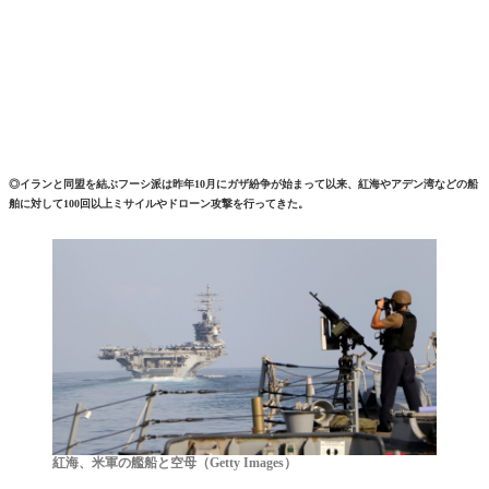
◎イランと同盟を結ぶフーシ派は昨年10月にガザ紛争が始まって以来、紅海やアデン湾などの船
舶に対して100回以上ミサイルやドローン攻撃を行ってきた。
紅海、米軍の艦船と空母（Getty Images）