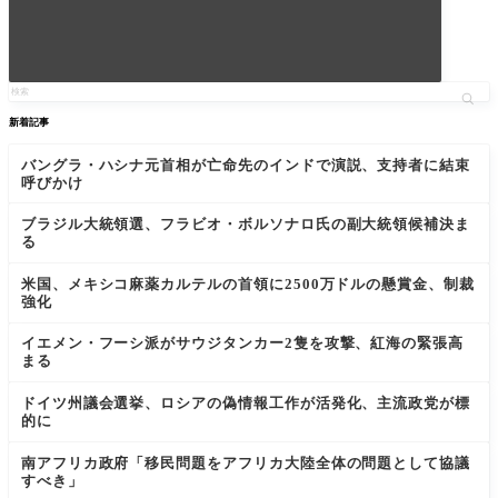
新着記事
バングラ・ハシナ元首相が亡命先のインドで演説、支持者に結束
呼びかけ
ブラジル大統領選、フラビオ・ボルソナロ氏の副大統領候補決ま
る
米国、メキシコ麻薬カルテルの首領に2500万ドルの懸賞金、制裁
強化
イエメン・フーシ派がサウジタンカー2隻を攻撃、紅海の緊張高
まる
ドイツ州議会選挙、ロシアの偽情報工作が活発化、主流政党が標
的に
南アフリカ政府「移民問題をアフリカ大陸全体の問題として協議
すべき」