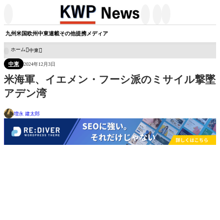




九州
米国
欧州
中東
連載
その他
提携メディア
ホーム
中東

中東
2024年12月3日
米海軍、イエメン・フーシ派のミサイル撃墜
アデン湾
増永 建太郎