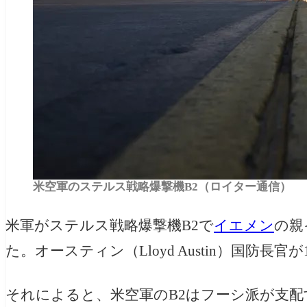
米空軍のステルス戦略爆撃機B2（ロイター通信）
米軍がステルス戦略爆撃機B2で
イエメン
の
親
た。
オースティン
（Lloyd Austin）国防
それによると、米空軍のB2はフーシ派が支配