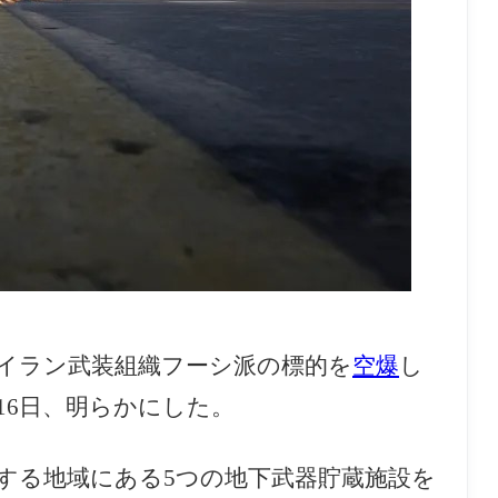
イラン武装組織フーシ派
の標的を
空爆
し
長官が16日、明らかにした。
する地域にある5つの地下武器貯蔵施設を