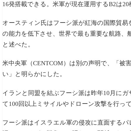
16発搭載できる。米軍が現在運用するB2は2
オースティン氏はフーシ派が紅海の国際貿易
の能力を低下させ、世界で最も重要な航路、
と述べた。
米
中央軍（CENTCOM）は別の声明で、「被
い」と明らかにした。
イランと同盟を結ぶフーシ派は昨年10月に
て100回以上ミサイルやドローン攻撃を行っ
フーシ派はイスラエル軍の侵攻に直面するパ