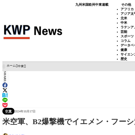
九州
米国
欧州
中東
連載
その他
アフリカ
アジア太
北米
中米
ラテンア
芸能
スポーツ
コラム
データベ
健康
サイエン
歴史
ホーム
中東

SHARE:
中東
2024年10月17日
米空軍、B2爆撃機でイエメン・フー