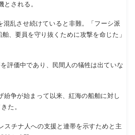
0機とされる。
を混乱させ続けていると非難。「フーシ派
船舶、要員を守り抜くために攻撃を命じた」
害を評価中であり、
民間人の犠牲は出ていな
ガザ紛争が始まって以来、紅海の船舶に対し
てきた。
レスチナ人への支援と連帯を示すためと主