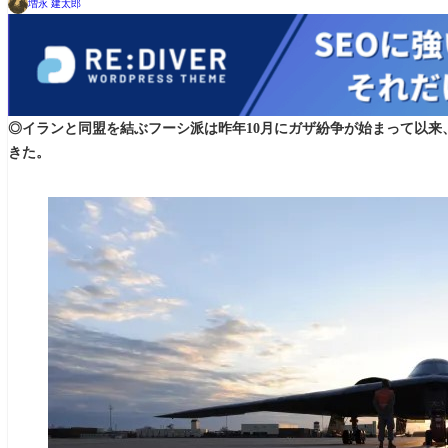
増永 建太郎
◎イランと同盟を結ぶフーシ派は昨年10月にガザ紛争が始まって以来
きた。