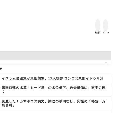


検察
ﾒﾆｭｰ
事
イスラム過激派が集落襲撃、13人殺害 コンゴ北東部イトゥリ州
米国西部の水源「ミード湖」の水位低下、過去最低に、雨不足続
く
見直した！カマボコの実力、調理の手間なし、究極の「時短・万
能食材」