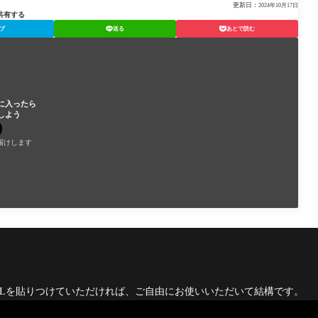
更新日：
2024年10月17日
共有する
ブ
送る
あとで読む
に入ったら
しよう
届けします
RLを貼りつけていただければ、ご自由にお使いいただいて結構です。