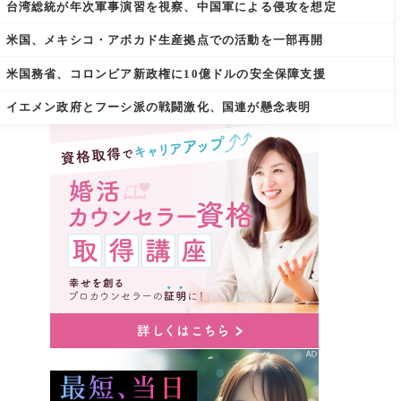
台湾総統が年次軍事演習を視察、中国軍による侵攻を想定
米国、メキシコ・アボカド生産拠点での活動を一部再開
米国務省、コロンビア新政権に10億ドルの安全保障支援
イエメン政府とフーシ派の戦闘激化、国連が懸念表明