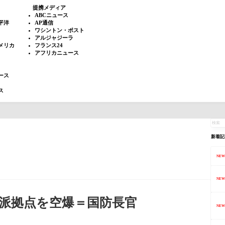
提携メディア
ABCニュース
平洋
AP通信
ワシントン・ポスト
アルジャジーラ
メリカ
フランス24
アフリカニュース
ース
ス
新着記
NEW
NEW
シ派拠点を空爆＝国防長官
NEW