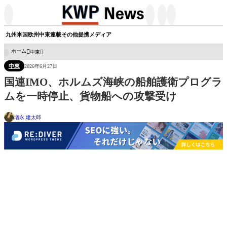




九州
米国
欧州
中東
連載
その他
提携メディア
ホーム
中東

中東
2026年6月27日
国連IMO、ホルムズ海峡の船舶護衛プログラ
ムを一時停止、貨物船への攻撃受け
増永 建太郎