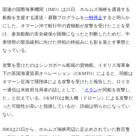
国連の国際海事機関（IMO）は25日、ホルムズ海峡を通過する
船舶を支援する護送・避難プログラムを
一時停止
すると明らか
にした。オマーン沖で航行中の貨物船が攻撃を受けたことを受
け、参加船舶の安全確保が困難になったと判断したためだ。中
東情勢の緊張緩和に向けた停戦の枠組みにも影を落とす事態と
なっている。
攻撃を受けたのはシンガポール船籍の貨物船。イギリス海軍傘
下の英国海運貿易オペレーション（UKMTO）によると、同船は
オマーン近海で飛翔体による攻撃を受けたと報告した。ロイタ
ー通信は米政府当局者の話しとして、「
イラン
が同船を攻撃し
た」と伝えている。UKMTOは無人機（ドローン）による攻撃だ
った可能性が高いと指摘しているが、詳細は明らかになってい
ない。
IMOは23日から、ホルムズ海峡周辺に足止めされていた数百隻