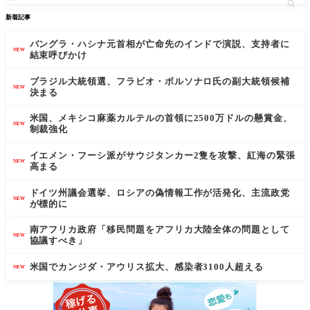
新着記事
バングラ・ハシナ元首相が亡命先のインドで演説、支持者に
NEW
結束呼びかけ
ブラジル大統領選、フラビオ・ボルソナロ氏の副大統領候補
NEW
決まる
米国、メキシコ麻薬カルテルの首領に2500万ドルの懸賞金、
NEW
制裁強化
イエメン・フーシ派がサウジタンカー2隻を攻撃、紅海の緊張
NEW
高まる
ドイツ州議会選挙、ロシアの偽情報工作が活発化、主流政党
NEW
が標的に
南アフリカ政府「移民問題をアフリカ大陸全体の問題として
NEW
協議すべき」
米国でカンジダ・アウリス拡大、感染者3100人超える
NEW