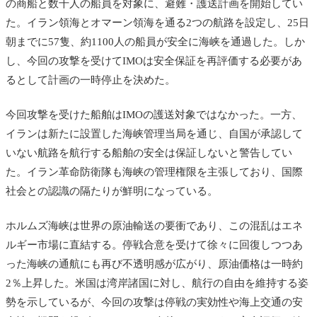
の商船と数千人の船員を対象に、避難・護送計画を開始してい
た。イラン領海とオマーン領海を通る2つの航路を設定し、25日
朝までに57隻、約1100人の船員が安全に海峡を通過した。しか
し、今回の攻撃を受けてIMOは安全保証を再評価する必要があ
るとして計画の一時停止を決めた。
今回攻撃を受けた船舶はIMOの護送対象ではなかった。一方、
イランは新たに設置した海峡管理当局を通じ、自国が承認して
いない航路を航行する船舶の安全は保証しないと警告してい
た。イラン革命防衛隊も海峡の管理権限を主張しており、国際
社会との認識の隔たりが鮮明になっている。
ホルムズ海峡は世界の原油輸送の要衝であり、この混乱はエネ
ルギー市場に直結する。停戦合意を受けて徐々に回復しつつあ
った海峡の通航にも再び不透明感が広がり、原油価格は一時約
2％上昇した。米国は湾岸諸国に対し、航行の自由を維持する姿
勢を示しているが、今回の攻撃は停戦の実効性や海上交通の安