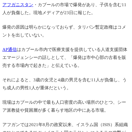
アフガニスタン
・カブールの市場で爆発があり、子供を含む11
人が負傷した。現地メディアが23日に報じた。
爆発の原因は明らかになっておらず、タリバン暫定政権はコメ
ントを出していない。
AP通信
はカブール市内で医療支援を提供している人道支援団体
エマージェンシーの話しとして、「爆発は市中心部の古着を販
売する市場内で起きた」と伝えている。
それによると、3歳の女児と4歳の男児を含む11人が負傷し、う
ち成人の男性1人が重体だという。
現場はカブールの中で最も人口密度の高い場所のひとつ、シー
ア派教徒や貧困層が多く暮らす地区の中にある市場。
アフガンでは2021年8月の政変以来、イスラム国（ISIS）系組織