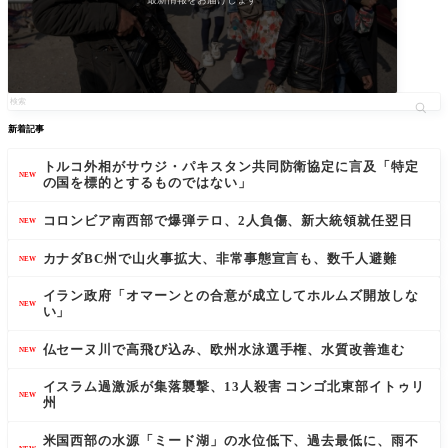
新着記事
トルコ外相がサウジ・パキスタン共同防衛協定に言及「特定
NEW
の国を標的とするものではない」
コロンビア南西部で爆弾テロ、2人負傷、新大統領就任翌日
NEW
カナダBC州で山火事拡大、非常事態宣言も、数千人避難
NEW
イラン政府「オマーンとの合意が成立してホルムズ開放しな
NEW
い」
仏セーヌ川で高飛び込み、欧州水泳選手権、水質改善進む
NEW
イスラム過激派が集落襲撃、13人殺害 コンゴ北東部イトゥリ
NEW
州
米国西部の水源「ミード湖」の水位低下、過去最低に、雨不