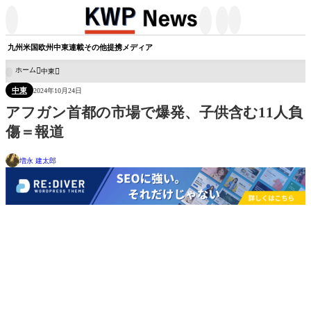




九州
米国
欧州
中東
連載
その他
提携メディア
ホーム
中東

中東
2024年10月24日
アフガン首都の市場で爆発、子供含む11人負
傷＝報道
増永 建太郎