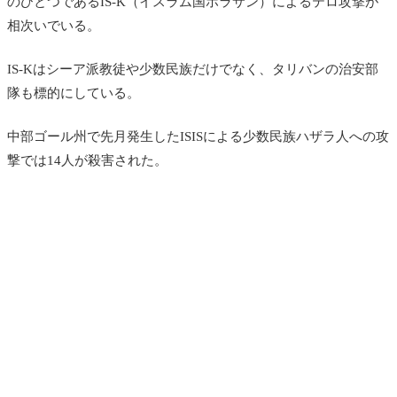
のひとつであるIS-K（イスラム国ホラサン）によるテロ攻撃が
相次いでいる。
IS-Kはシーア派教徒や少数民族だけでなく、タリバンの治安部
隊も標的にしている。
中部ゴール州で先月発生したISISによる少数民族ハザラ人への攻
撃では
14人が殺害された。