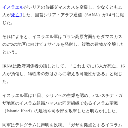
イスラエル
がシリアの首都ダマスカスを空爆し、少なくとも15
人が
死亡
した。
国営
シリア
・アラブ通信（SANA）が14日に報
じた。
それによると、イスラエル軍はゴラン高原方面からダマスカス
の2つの地区に向けてミサイルを発射し、複数の建物が全壊した
という。
IRNAは政府関係者の話しとして、「これまでに15人が死亡、16
人が負傷し、犠牲者の数はさらに増える可能性がある」と報じ
た。
イスラエル軍は14日、シリアへの空爆を認め、パレスチナ・ガ
ザ地区のイスラム組織ハマスの同盟組織であるイスラム聖戦
（Islamic Jihad）の建物や司令部を攻撃したと明らかにした。
同軍はテレグラムに声明を投稿。「ガザを拠点とするイスラム