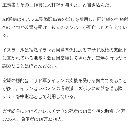
主義者とその工作員に大打撃を与えた」と書き込んだ。
AP通信はイスラム聖戦関係者の話しを引用し、同組織の事務所
のひとつが攻撃を受け、数人のメンバーが死亡したと伝えてい
る。
イスラエルは宿敵イランと同盟関係にあるアサド政権の支配下
に置かれている地域を数百回空爆してきたが、空爆を行ったと
認めたことはほとんどない。
空爆の標的はアサド軍かイランの支援を受ける勢力であること
が多い。イランはレバノンの過激派ヒズボラに武器を送る際、
シリアを中継地として利用している。
ガザ紛争におけるパレスチナ側の死者は14日午後の時点で4万
3736人、負傷者は10万3370人。