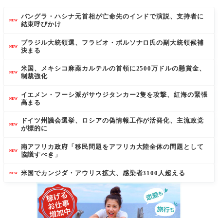
バングラ・ハシナ元首相が亡命先のインドで演説、支持者に
NEW
結束呼びかけ
ブラジル大統領選、フラビオ・ボルソナロ氏の副大統領候補
NEW
決まる
米国、メキシコ麻薬カルテルの首領に2500万ドルの懸賞金、
NEW
制裁強化
イエメン・フーシ派がサウジタンカー2隻を攻撃、紅海の緊張
NEW
高まる
ドイツ州議会選挙、ロシアの偽情報工作が活発化、主流政党
NEW
が標的に
南アフリカ政府「移民問題をアフリカ大陸全体の問題として
NEW
協議すべき」
米国でカンジダ・アウリス拡大、感染者3100人超える
NEW