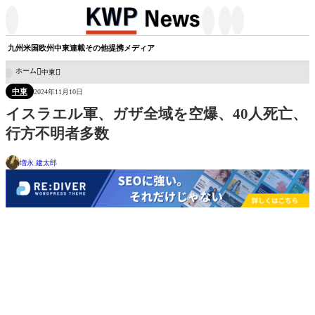




九州
米国
欧州
中東
連載
その他
提携メディア
ホーム
中東

中東
2024年11月10日
イスラエル軍、ガザ全域を空爆、40人死亡、
行方不明者多数
増永 建太郎