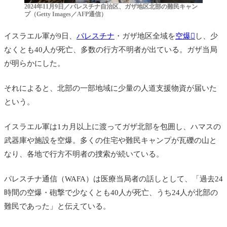
2024年11月9日／パレスチナ自治区、ガザ地区北部の難民キャン
プ（Getty Images／AFP通信）
イスラエル軍が9日、
パレスチナ
・ガザ地区全域を
空爆
し、少
なくとも40人が死亡、多数の行方不明者が出ている。ガザ当局
が明らかにした。
それによると、北部の一部地域に少量の人道支援物資が届いた
という。
イスラエル
軍は1カ月以上に渡ってガザ北部を包囲し、ハマスの
武器庫や施設を空爆。
多くの住宅や難民キャンプが瓦礫の山と
なり、各地で行方不明者の捜索が続いている。
パレスチナ通信（WAFA）は医療当局者の話しとして、「過去24
時間の空爆・砲撃で少なくとも40人が死亡、うち24人が北部の
難民であった」と伝えている。