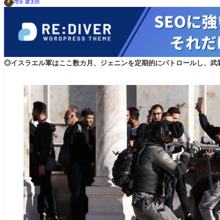
増永 建太郎
◎イスラエル軍はここ数カ月、ジェニンを定期的にパトロールし、武