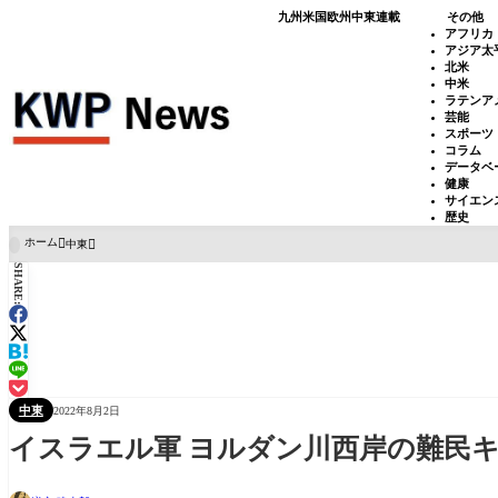
九州
米国
欧州
中東
連載
その他
アフリカ
アジア太
北米
中米
ラテンア
芸能
スポーツ
コラム
データベ
健康
サイエン
歴史
ホーム
中東

SHARE:
中東
2022年8月2日
イスラエル軍 ヨルダン川西岸の難民キ