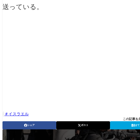
送っている。
イスラエル

この記事を
シェア
ポスト
はて