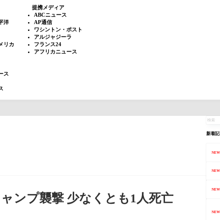
提携メディア
ABCニュース
平洋
AP通信
ワシントン・ポスト
アルジャジーラ
メリカ
フランス24
アフリカニュース
ース
ス
新着記
NEW
NEW
NEW
ャンプ襲撃 少なくとも1人死亡
NEW