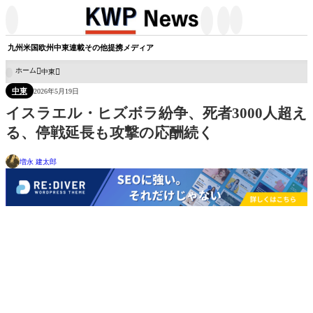




九州
米国
欧州
中東
連載
その他
提携メディア
ホーム
中東

中東
2026年5月19日
イスラエル・ヒズボラ紛争、死者3000人超え
る、停戦延長も攻撃の応酬続く
増永 建太郎