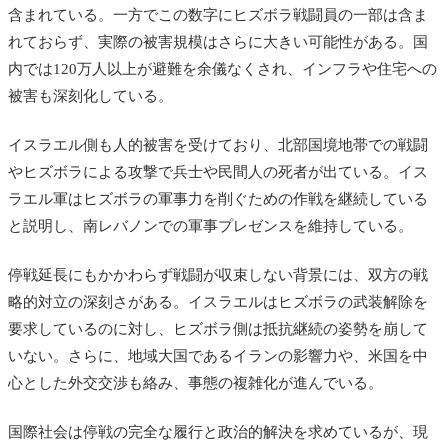
含まれている。一方でこの数字にヒズボラ戦闘員の一部は含ま
れておらず、実際の被害規模はさらに大きい可能性がある。国
内では120万人以上が避難を余儀なくされ、インフラや住宅への
被害も深刻化している。
イスラエル側も人的被害を受けており、北部国境地帯での戦闘
やヒズボラによる攻撃で兵士や民間人の死者が出ている。イス
ラエル軍はヒズボラの軍事力を削ぐための作戦を継続している
と説明し、南レバノンでの軍事プレゼンスを維持している。
停戦延長にもかかわらず戦闘が収束しない背景には、双方の戦
略的対立の深刻さがある。イスラエルはヒズボラの武装解除を
要求しているのに対し、ヒズボラ側は抵抗継続の姿勢を崩して
いない。さらに、地域大国であるイランの影響力や、米国を中
心とした外交交渉も絡み、事態の複雑化が進んでいる。
国際社会は停戦の完全な履行と政治的解決を求めているが、現