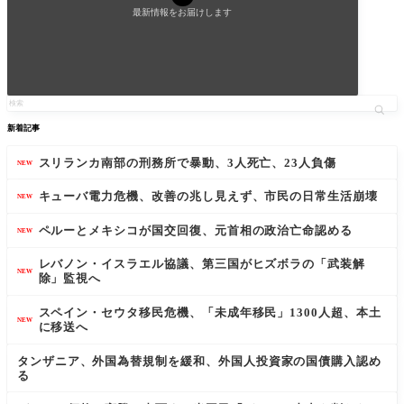
最新情報をお届けします
新着記事
スリランカ南部の刑務所で暴動、3人死亡、23人負傷
NEW
キューバ電力危機、改善の兆し見えず、市民の日常生活崩壊
NEW
ペルーとメキシコが国交回復、元首相の政治亡命認める
NEW
レバノン・イスラエル協議、第三国がヒズボラの「武装解
NEW
除」監視へ
スペイン・セウタ移民危機、「未成年移民」1300人超、本土
NEW
に移送へ
タンザニア、外国為替規制を緩和、外国人投資家の国債購入認め
る