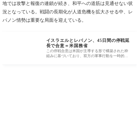
地では攻撃と報復の連鎖が続き、和平への道筋は見通せない状
況となっている。戦闘の長期化が人道危機を拡大させる中、レ
バノン情勢は重要な局面を迎えている。
イスラエルとレバノン、45日間の停戦延
長で合意＝米国務省
この停戦合意は米国が主導する形で構築された枠
組みに基づいており、双方の軍事行動を一時的に
抑制し、政治的解決に向けた環境を