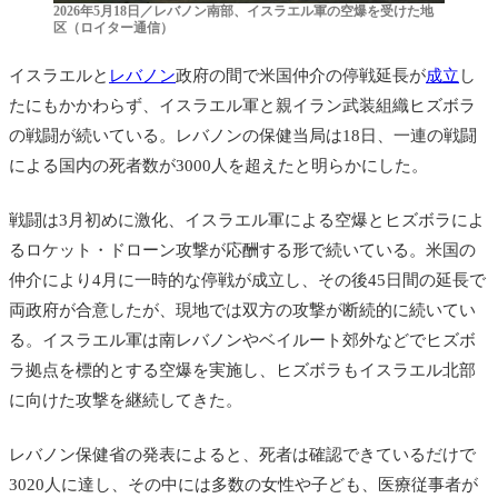
2026年5月18日／レバノン南部、イスラエル軍の空爆を受けた地
区（ロイター通信）
イスラエルと
レバノン
政府の間で米国仲介の停戦延長が
成立
し
たにもかかわらず、イスラエル軍と親イラン武装組織ヒズボラ
の戦闘が続いている。レバノンの保健当局は18日、一連の戦闘
による国内の死者数が3000人を超えたと明らかにした。
戦闘は3月初めに激化、イスラエル軍による空爆とヒズボラによ
るロケット・ドローン攻撃が応酬する形で続いている。米国の
仲介により4月に一時的な停戦が成立し、その後45日間の延長で
両政府が合意したが、現地では双方の攻撃が断続的に続いてい
る。イスラエル軍は南レバノンやベイルート郊外などでヒズボ
ラ拠点を標的とする空爆を実施し、ヒズボラもイスラエル北部
に向けた攻撃を継続してきた。
レバノン保健省の発表によると、死者は確認できているだけで
3020人に達し、その中には多数の女性や子ども、医療従事者が