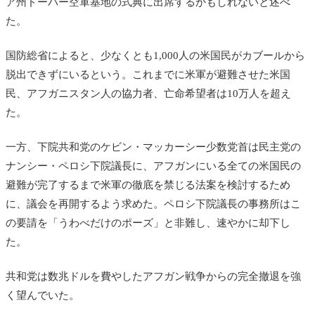
ア州ドーバー空軍基地の式典に出席するかもしれないと述べ
た。
国防総省によると、少なくとも1,000人の米国民がカブールから
脱出できずにいるという。これまでに米軍が避難させた米国
民、アフガニスタン人の協力者、亡命希望者は10万人を超え
た。
一方、下院共和党のケビン・マッカーシー少数党首は民主党の
ナンシー・ペロシ下院議長に、アフガンにいる全ての米国民の
避難が完了するまで米軍の徹底を禁じる法案を検討するため
に、議会を再開するよう求めた。ペロシ下院議長の事務所はこ
の要請を「うわべだけのポーズ」と非難し、速やかに却下し
た。
共和党は数兆ドルを費やしたアフガン戦争からの完全撤退を強
く望んでいた。