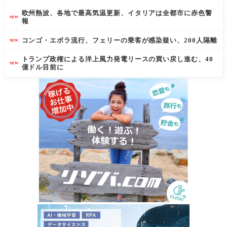
欧州熱波、各地で最高気温更新、イタリアは全都市に赤色警
NEW
報
コンゴ・エボラ流行、フェリーの乗客が感染疑い、200人隔離
NEW
トランプ政権による洋上風力発電リースの買い戻し進む、40
NEW
億ドル目前に