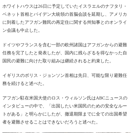
ホワイトハウスは26日に予定していたイスラエルのナフタリ・
ベネット首相とバイデン大統領の首脳会談を延期し、アメリカ
に到着したアフガン難民の再定住に関する州知事とのオンライ
ン会議も中止した。
ドイツやフランスを含む一部の欧州諸国はアフガンからの避難
任務を完了したと発表したが、国内に残らざるを得なかった自
国民の避難に向けた取り組みは継続されると約束した。
イギリスのボリス・ジョンソン首相は先日、可能な限り避難任
務を続けると述べた。
アフガン駐在米国大使のロス・ウィルソン氏はABCニュースの
インタビューの中で、「出国したい米国民のための安全なルー
トがある」と明らかにしたが、撤退期限までに全ての出国希望
者を避難させることはできないだろうと述べた。