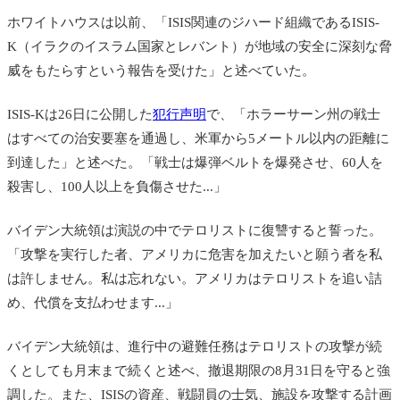
ホワイトハウスは以前、「ISIS関連のジハード組織であるISIS-
K（イラクのイスラム国家とレバント）が地域の安全に深刻な脅
威をもたらすという報告を受けた」と述べていた。
ISIS-Kは26日に公開した
犯行声明
で、「ホラーサーン州の戦士
はすべての治安要塞を通過し、米軍から5メートル以内の距離に
到達した」と述べた。「戦士は爆弾ベルトを爆発させ、60人を
殺害し、100人以上を負傷させた...」
バイデン大統領は演説の中でテロリストに復讐すると誓った。
「攻撃を実行した者、アメリカに危害を加えたいと願う者を私
は許しません。私は忘れない。アメリカはテロリストを追い詰
め、代償を支払わせます...」
バイデン大統領は、進行中の避難任務はテロリストの攻撃が続
くとしても月末まで続くと述べ、撤退期限の8月31日を守ると強
調した。また、ISISの資産、戦闘員の士気、施設を攻撃する計画