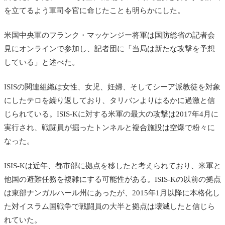
を立てるよう軍司令官に命じたことも明らかにした。
米国中央軍のフランク・マッケンジー将軍は国防総省の記者会
見にオンラインで参加し、記者団に「当局は新たな攻撃を予想
している」と述べた。
ISISの関連組織は女性、女児、妊婦、そしてシーア派教徒を対象
にしたテロを繰り返しており、タリバンよりはるかに過激と信
じられている。ISIS-Kに対する米軍の最大の攻撃は2017年4月に
実行され、戦闘員が掘ったトンネルと複合施設は空爆で粉々に
なった。
ISIS-Kは近年、都市部に拠点を移したと考えられており、米軍と
他国の避難任務を複雑にする可能性がある。ISIS-Kの以前の拠点
は東部ナンガルハール州にあったが、2015年1月以降に本格化し
た対イスラム国戦争で戦闘員の大半と拠点は壊滅したと信じら
れていた。