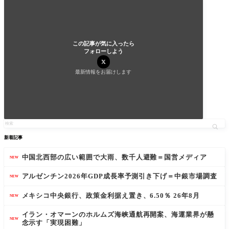
この記事が気に入ったら
フォローしよう
最新情報をお届けします
新着記事
中国北西部の広い範囲で大雨、数千人避難＝国営メディア
NEW
アルゼンチン2026年GDP成長率予測引き下げ＝中銀市場調査
NEW
メキシコ中央銀行、政策金利据え置き、6.50％ 26年8月
NEW
イラン・オマーンのホルムズ海峡通航再開案、海運業界が懸
NEW
念示す「実現困難」