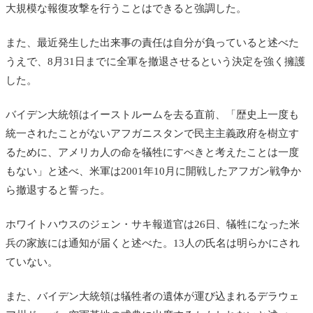
大規模な報復攻撃を行うことはできると強調した。
また、最近発生した出来事の責任は自分が負っていると述べた
うえで、8月31日までに全軍を撤退させるという決定を強く擁護
した。
バイデン大統領はイーストルームを去る直前、「歴史上一度も
統一されたことがないアフガニスタンで民主主義政府を樹立す
るために、アメリカ人の命を犠牲にすべきと考えたことは一度
もない」と述べ、米軍は2001年10月に開戦したアフガン戦争か
ら撤退すると誓った。
ホワイトハウスのジェン・サキ報道官は26日、犠牲になった米
兵の家族には通知が届くと述べた。13人の氏名は明らかにされ
ていない。
また、バイデン大統領は犠牲者の遺体が運び込まれるデラウェ