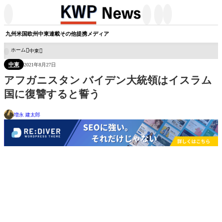




九州
米国
欧州
中東
連載
その他
提携メディア
ホーム
中東

中東
2021年8月27日
アフガニスタン バイデン大統領はイスラム
国に復讐すると誓う
増永 建太郎