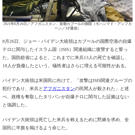
2021年8月26日／アフガニスタン、首都カブールの病院（モハンマド・アシフカ
ーン／AP通信）
8月26日、ジョー・バイデン大統領はカブールの国際空港の自爆
テロに関与したイスラム国（ISIS）関連組織に復讐すると誓っ
た。国防総省によると、これまでに米兵13人の死亡を確認し、
18人が負傷したという。犠牲者はさらに増える可能性がある。
バイデン大統領は米国民に向けて、「攻撃はISIS関連グループの
犯行であり、米兵と
アフガニスタン
の民間人が殺された」と述
べ、政権を奪取したタリバンが自爆テロに関与した証拠はない
と強調した。
バイデン大統領は死亡した米兵を称えるために黙祷を求め、全
国民に半旗を掲げるよう命じた。