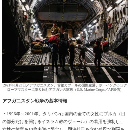
2021年8月23日／アフガニスタン、首都カブールの国際空港、ボーイングC-17グ
ローブマスターに乗り込むアフガンの家族（U.S. Marine Corps／AP通信）
アフガニスタン戦争の基本情報
・1996年～2001年、タリバンは国内の全ての女性にブルカ（目
の部分だけを開けるイスラム教のヴェール）の着用を強制し、
女性の教育を10歳未満に限定し、即決処刑を含む残忍な刑罰を