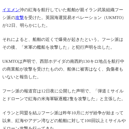
イエメン
沖の紅海を航行していた船舶が
親イラン武装組織フー
シ派の
攻撃
を受けた。英国海運貿易オペレーション（UKMTO）
が12日、明らかにした。
それによると、船舶の近くで爆発が起きたという。フーシ派は
その後、「米軍の艦船を攻撃した」と犯行声明を出した。
UKMTOは声明で、西部ホデイダの南西約130キロ地点を航行中
の商業船が攻撃を受けたものの、船体に被害はなく、負傷者も
いないと報告した。
フーシ派の報道官は12日夜に公開した声明で、「弾道ミサイル
とドローンで紅海の米海軍駆逐艦2隻を攻撃した」と主張した。
イランと同盟を結ぶフーシ派は昨年10月にガザ紛争が始まって
以来、紅海やアデン湾などの船舶に対して100回以上ミサイルや
ドローン攻撃を行ってきた。