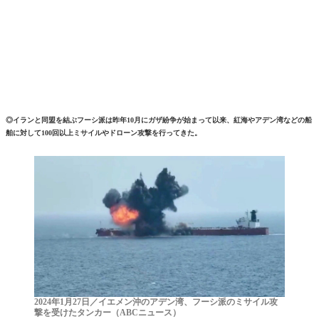
◎イランと同盟を結ぶフーシ派は昨年10月にガザ紛争が始まって以来、紅海やアデン湾などの船
舶に対して100回以上ミサイルやドローン攻撃を行ってきた。
2024年1月27日／イエメン沖のアデン湾、フーシ派のミサイル攻
撃を受けたタンカー（ABCニュース）