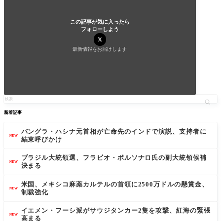
この記事が気に入ったら
フォローしよう
最新情報をお届けします
新着記事
バングラ・ハシナ元首相が亡命先のインドで演説、支持者に
NEW
結束呼びかけ
ブラジル大統領選、フラビオ・ボルソナロ氏の副大統領候補
NEW
決まる
米国、メキシコ麻薬カルテルの首領に2500万ドルの懸賞金、
NEW
制裁強化
イエメン・フーシ派がサウジタンカー2隻を攻撃、紅海の緊張
NEW
高まる