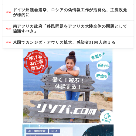
ドイツ州議会選挙、ロシアの偽情報工作が活発化、主流政党
NEW
が標的に
南アフリカ政府「移民問題をアフリカ大陸全体の問題として
NEW
協議すべき」
米国でカンジダ・アウリス拡大、感染者3100人超える
NEW