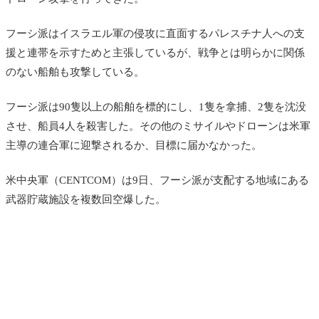
フーシ派はイスラエル軍の侵攻に直面するパレスチナ人への支
援と連帯を示すためと主張しているが、戦争とは明らかに関係
のない船舶も攻撃している。
フーシ派は90隻以上の船舶を標的にし、1隻を拿捕、2隻を沈没
させ、船員4人を殺害した。その他のミサイルやドローンは米軍
主導の連合軍に迎撃されるか、目標に届かなかった。
米
中央軍（CENTCOM）は9日、フーシ派が支配する地域にある
武器貯蔵施設を複数回空爆した。