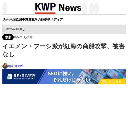




九州
米国
欧州
中東
連載
その他
提携メディア
ホーム
中東

中東
2024年11月13日
イエメン・フーシ派が紅海の商船攻撃、被害
なし
増永 建太郎