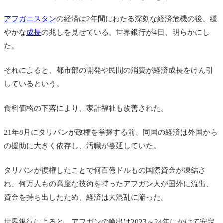
アフガニスタン
の経済は2年間にわたる深刻な経済危機の後、緩
やかな
成長
の兆しを見せている。世界銀行が4日、明らかにし
た。
それによると、都市部の開発や民間の消費が経済成長をけん引
しているという。
食料価格の下落により、家計福祉も改善された。
21年8月にタリバンが政権を掌握する前、同国の経済は外国から
の援助に大きく依存し、汚職が蔓延していた。
タリバンが復権したことで何百億ドルもの国際資金が凍結さ
れ、何万人もの高度な技術を持ったアフガン人が国外に流出、
資金を持ち出したため、経済は大混乱に陥った。
世界銀行によると、アフガンの輸出は2023～24年にかけて安定