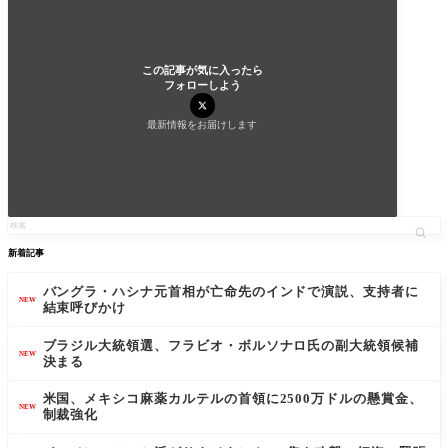
この記事が気に入ったら
フォローしよう
最新情報をお届けします
新着記事
バングラ・ハシナ元首相が亡命先のインドで演説、支持者に
NEW
結束呼びかけ
ブラジル大統領選、フラビオ・ボルソナロ氏の副大統領候補
NEW
決まる
米国、メキシコ麻薬カルテルの首領に2500万ドルの懸賞金、
NEW
制裁強化