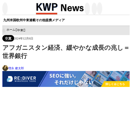




九州
米国
欧州
中東
連載
その他
提携メディア
ホーム
中東

中東
2024年12月6日
アフガニスタン経済、緩やかな成長の兆し＝
世界銀行
増永 建太郎