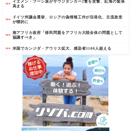
イエメン・フーシ派がサウジタンカー2隻を攻撃、紅海の緊張
NEW
高まる
ドイツ州議会選挙、ロシアの偽情報工作が活発化、主流政党
NEW
が標的に
南アフリカ政府「移民問題をアフリカ大陸全体の問題として
NEW
協議すべき」
米国でカンジダ・アウリス拡大、感染者3100人超える
NEW