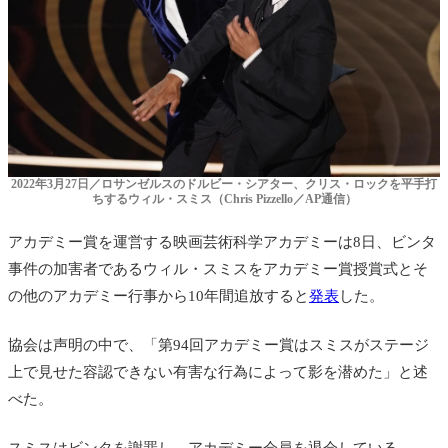
2022年3月27日／ロサンゼルスのドルビー・シアター、クリス・ロックを平手打
ちするウィル・スミス（Chris Pizzello／AP通信）
アカデミー賞を運営する
映画芸術科学アカデミーは8日、ビンタ
事件の加害者であるウィル
・スミスをアカデミー賞授賞式とそ
の他のアカデミー行事から10年間追放すると
発表
した。
協会は声明の中で、「第94回アカデミー賞はスミスがステージ
上で見せた容認できない有害な行為によって影を潜めた」と述
べた。