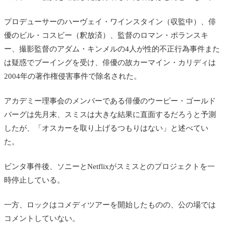
プロデューサーのハーヴェイ・ワインスタイン（収監中）、俳
優のビル・コスビー（釈放済）、監督のロマン・ポランスキ
ー、撮影監督のアダム・キンメルの4人が性的不正行為事件また
は疑惑でブーイングを受け、俳優の故カーマイン・カリディは
2004年の著作権侵害事件で除名された。
アカデミー理事会のメンバーである俳優のウーピー・ゴールド
バーグは先月末、スミスは大きな結果に直面するだろうと予測
したが、「オスカーを取り上げるつもりはない」と述べてい
た。
ビンタ事件後、ソニーとNetflixがスミスとのプロジェクトを一
時停止している。
一方、ロックはコメディツアーを開始したものの、公の場では
コメントしていない。