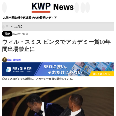




九州
米国
欧州
中東
連載
その他
提携メディア
ホーム
芸能

芸能
2022年4月9日
ウィル・スミス ビンタでアカデミー賞10年
間出場禁止に
増永 建太郎
◎スミスはビンタを謝罪し、アカデミー会員を退会している。