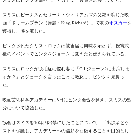
スミスはビンタを謝罪し、アカデミー会員を退会している。
スミスはビーナスとセリーナ・ウィリアムズの父親を演じた映
画
「ドリームプラン（原題：King Richard）」で初の
オスカー
を
獲得し、涙を流した。
ビンタされたクリス・ロックは被害届に興味を示さず、授賞式
後のイベントでビンタをジョークに変えたと伝えられている。
スミスはロックが脱毛症に悩む妻に
「
G.I.ジェーン2に出演しま
すか？」とジョークを言ったことに激怒し、ビンタを見舞っ
た。
映画芸術科学アカデミーは8日にビンタ会合を開き、スミスの処
分について協議した。
協会はスミスを10年間出禁にしたことについて、「出演者とゲ
ストを保護し、アカデミーへの信頼を回復することを目的とし