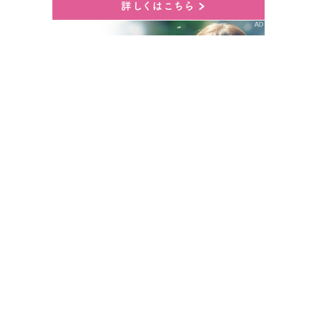
アフィリエイト広告を利用しています
当サイトはリンクフリーです。
ブログ内の記事本文や図解等は引用元として当サイト名と対象記事URLを貼りつ
けていただければ、ご自由にお使いいただいて結構です。

KWP News／九州と世界のニュース
プライバシーポリシー
当サイトについて
サイトマップ
お問い合わせ