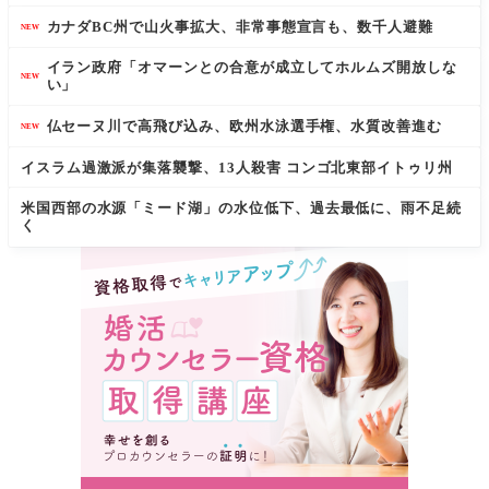
カナダBC州で山火事拡大、非常事態宣言も、数千人避難
NEW
イラン政府「オマーンとの合意が成立してホルムズ開放しな
NEW
い」
仏セーヌ川で高飛び込み、欧州水泳選手権、水質改善進む
NEW
イスラム過激派が集落襲撃、13人殺害 コンゴ北東部イトゥリ州
米国西部の水源「ミード湖」の水位低下、過去最低に、雨不足続
く