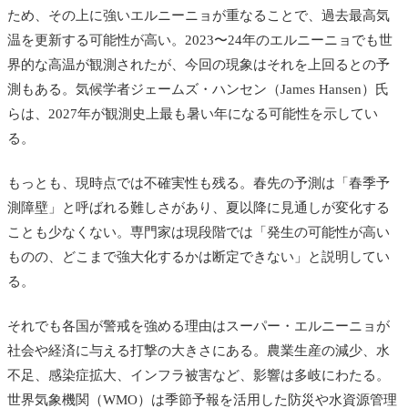
ため、その上に強いエルニーニョが重なることで、過去最高気
温を更新する可能性が高い。2023〜24年のエルニーニョでも世
界的な高温が観測されたが、今回の現象はそれを上回るとの予
測もある。気候学者ジェームズ・ハンセン（James Hansen）氏
らは、2027年が観測史上最も暑い年になる可能性を示してい
る。
もっとも、現時点では不確実性も残る。春先の予測は「春季予
測障壁」と呼ばれる難しさがあり、夏以降に見通しが変化する
ことも少なくない。専門家は現段階では「発生の可能性が高い
ものの、どこまで強大化するかは断定できない」と説明してい
る。
それでも各国が警戒を強める理由はスーパー・エルニーニョが
社会や経済に与える打撃の大きさにある。農業生産の減少、水
不足、感染症拡大、インフラ被害など、影響は多岐にわたる。
世界気象機関（WMO）は季節予報を活用した防災や水資源管理