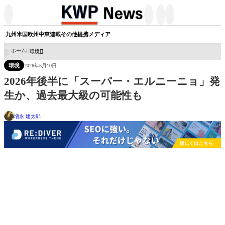




九州
米国
欧州
中東
連載
その他
提携メディア
ホーム
環境

環境
2026年5月10日
2026年後半に「スーパー・エルニーニョ」発
生か、過去最大級の可能性も
増永 建太郎