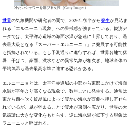
冷たいシャワーを浴びる女性（Getty Images）
世界
の気象機関や研究者の間で、2026年後半から
発生
が見込ま
れる「エルニーニョ現象」への警戒感が強まっている。観測デ
ータでは、太平洋赤道域の海面水温が急速に上昇しており、過
去最大級となる「スーパー・エルニーニョ」に発展する可能性
も指摘されている。もし予測通りに進行すれば、世界各地で猛
暑、干ばつ、豪雨、洪水などの異常気象が相次ぎ、地球全体の
平均気温も過去最高水準に達する恐れがある。
エルニーニョとは、太平洋赤道域の中部から東部にかけて海面
水温が平年より高くなる現象で、数年ごとに発生する。通常は
東から西へ吹く貿易風によって暖かい海水が西側へ押し寄せら
れているが、風が弱まることで暖水が東側へ広がり、世界の大
気循環に大きな変化をもたらす。逆に海水温が低下する現象は
ラニーニャと呼ばれる。