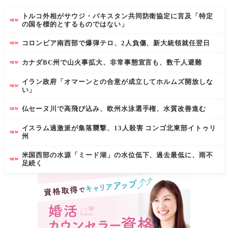
トルコ外相がサウジ・パキスタン共同防衛協定に言及「特定
NEW
の国を標的とするものではない」
コロンビア南西部で爆弾テロ、2人負傷、新大統領就任翌日
NEW
カナダBC州で山火事拡大、非常事態宣言も、数千人避難
NEW
イラン政府「オマーンとの合意が成立してホルムズ開放しな
NEW
い」
仏セーヌ川で高飛び込み、欧州水泳選手権、水質改善進む
NEW
イスラム過激派が集落襲撃、13人殺害 コンゴ北東部イトゥリ
NEW
州
米国西部の水源「ミード湖」の水位低下、過去最低に、雨不
NEW
足続く