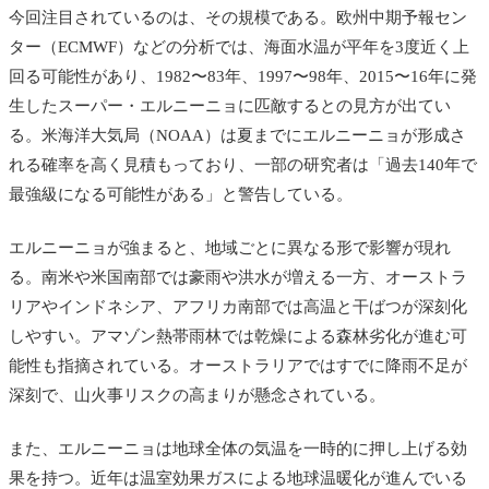
今回注目されているのは、その規模である。欧州中期予報セン
ター（ECMWF）などの分析では、海面水温が平年を3度近く上
回る可能性があり、1982〜83年、1997〜98年、2015〜16年に発
生したスーパー・エルニーニョに匹敵するとの見方が出てい
る。米海洋大気局（NOAA）は夏までにエルニーニョが形成さ
れる確率を高く見積もっており、一部の研究者は「過去140年で
最強級になる可能性がある」と警告している。
エルニーニョが強まると、地域ごとに異なる形で影響が現れ
る。南米や米国南部では豪雨や洪水が増える一方、オーストラ
リアやインドネシア、アフリカ南部では高温と干ばつが深刻化
しやすい。アマゾン熱帯雨林では乾燥による森林劣化が進む可
能性も指摘されている。オーストラリアではすでに降雨不足が
深刻で、山火事リスクの高まりが懸念されている。
また、エルニーニョは地球全体の気温を一時的に押し上げる効
果を持つ。近年は温室効果ガスによる地球温暖化が進んでいる