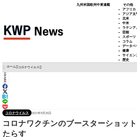
九州
米国
欧州
中東
連載
その他
アフリカ
アジア太
北米
中米
ラテンア
芸能
スポーツ
コラム
データベ
健康
サイエン
歴史
ホーム
コロナウイルス

SHARE:
コロナウイルス
2021年9月26日
コロナワクチンのブースターショット
たらす