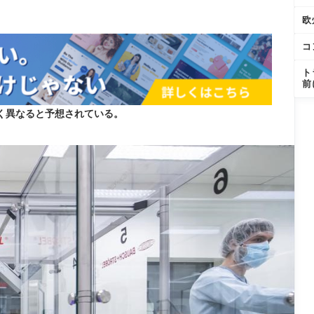
欧
コ
ト
前
く異なると予想されている。