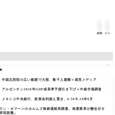


検察
ﾒﾆｭｰ
事
中国北西部の広い範囲で大雨、数千人避難＝国営メディア
アルゼンチン2026年GDP成長率予測引き下げ＝中銀市場調査
メキシコ中央銀行、政策金利据え置き、6.50％ 26年8月
ラン・オマーンのホルムズ海峡通航再開案、海運業界が懸念示す
実現困難」