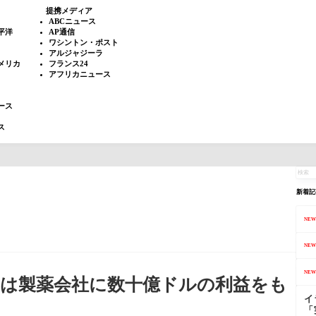
提携メディア
ABCニュース
平洋
AP通信
ワシントン・ポスト
アルジャジーラ
メリカ
フランス24
アフリカニュース
ース
ス
新着記
NEW
NEW
NEW
は製薬会社に数十億ドルの利益をも
イ
「