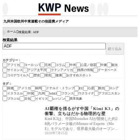




九州
米国
欧州
中東
連載
その他
提携メディア
ホーム
検索結果: ADF

検索結果
絞り込み
カテゴリー
アフリカ
ヨーロッパ
北米
コラム
中米
心霊／怨霊
中東
観光
サイエンス
アジア太平洋
ラテンアメリカ
他県の情報
データベース
コロナウイルス
歴史
環境
健康
おすすめスポット
タグ
国連
アメリカ
福岡
ドナルド・トランプ
心霊
観光
ロシア
EU
イスラエル
中国
九州
フランス
ウクライナ
アフガニスタン
WHO
ブラジル
文化
イギリス
レバノン
異常気象
コラム
AI覇権を揺るがす中国「Kimi K3」の
衝撃、立ちはだかる物理的な壁
Kimi K3は、中国Moonshot AIが開発した約2.
8兆パラメータ級のMixture of Experts（Mo
E）モデルであり、世界最大級のオープンウ
2026年7月25日
ェイトLLMとして国
コラム