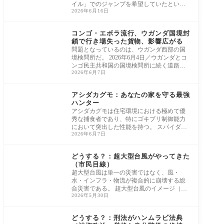
イル」でのジャンプを希望していたとい
2026年6月16日
う。 ブ
アフリカ
コンゴ・エボラ流行、ウガンダ国境封
鎖で行き場失った貨物、影響広がる
問題となっているのは、ウガンダ西部の国
境検問所だ。 2026年6月4日／ウガンダとコ
ンゴ民主共和国の国境検問所に続く道路（A
2026年6月7日
P通信）
コラム
アシダカグモ：あなたの家を守る最強
ハンター
アシダカグモは住宅環境における極めて優
秀な捕食者であり、特にゴキブリ制御能力
において突出した性能を持つ。 スパイダー
2026年6月7日
ウー
コラム
どうする？：超大型台風がやってきた
（市民目線）
超大型台風は単一の災害ではなく、風・
水・インフラ・物流が複合的に崩壊する総
合災害である。 超大型台風のイメージ（Get
2026年5月30日
ty Images
コラム
どうする？：刑法がハンムラビ法典