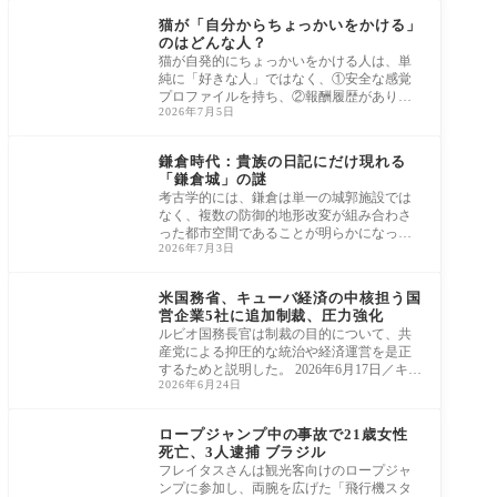
猫が「自分からちょっかいをかける」
のはどんな人？
猫が自発的にちょっかいをかける人は、単
純に「好きな人」ではなく、①安全な感覚
プロファイルを持ち、②報酬履歴があり、
2026年7月5日
③反応
歴史
鎌倉時代：貴族の日記にだけ現れる
「鎌倉城」の謎
考古学的には、鎌倉は単一の城郭施設では
なく、複数の防御的地形改変が組み合わさ
った都市空間であることが明らかになって
2026年7月3日
いる。
中米
米国務省、キューバ経済の中核担う国
営企業5社に追加制裁、圧力強化
ルビオ国務長官は制裁の目的について、共
産党による抑圧的な統治や経済運営を是正
するためと説明した。 2026年6月17日／キュ
2026年6月24日
ーバ、
ラテンアメリカ
ロープジャンプ中の事故で21歳女性
死亡、3人逮捕 ブラジル
フレイタスさんは観光客向けのロープジャ
ンプに参加し、両腕を広げた「飛行機スタ