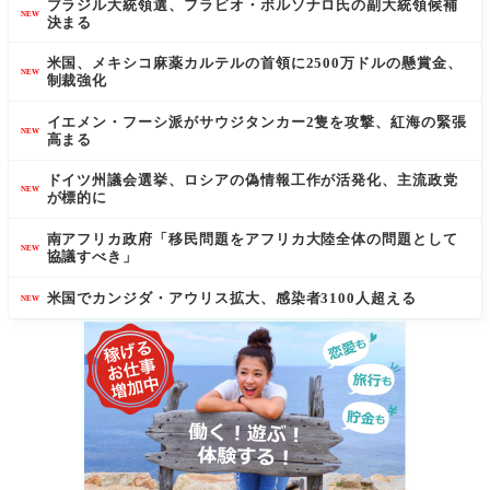
ブラジル大統領選、フラビオ・ボルソナロ氏の副大統領候補
NEW
決まる
米国、メキシコ麻薬カルテルの首領に2500万ドルの懸賞金、
NEW
制裁強化
イエメン・フーシ派がサウジタンカー2隻を攻撃、紅海の緊張
NEW
高まる
ドイツ州議会選挙、ロシアの偽情報工作が活発化、主流政党
NEW
が標的に
南アフリカ政府「移民問題をアフリカ大陸全体の問題として
NEW
協議すべき」
米国でカンジダ・アウリス拡大、感染者3100人超える
NEW