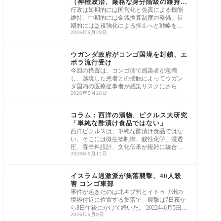
（神権政治、厳格な身分階級の維持は
除く）に置き換えられた（行政目線）
行政は短期的には国営化と免責による機能
維持、中期的には金銭換算制度の整備、長
期的には監視強化による抑止へと戦略を段
2026年5月29日
階的に
アフリカ
ウガンダ政府がコンゴ国境を封鎖、エ
ボラ流行受け
今回の措置は、コンゴ側で感染者が急増
し、越境した患者との接触によってウガン
ダ国内の医療従事者が感染リスクにさらさ
2026年5月28日
れたこと
コラム
コラム：西洋の漬物、ピクルス大研究
「単純な酢漬け食品ではない」
西洋ピクルスは、単純な酢漬け食品ではな
い。そこには微生物制御、酸性化学、浸透
圧、香辛料設計、文化伝承が複雑に統合さ
2026年5月12日
れてい
アフリカ
イスラム過激派が集落襲撃、40人殺
害 コンゴ東部
事件が起きたのは北キブ州とイトゥリ州の
境界付近に位置する集落で、襲撃は7日夜か
ら8日午後にかけて続いた。 2022年6月5日／
2026年5月9日
コンゴ