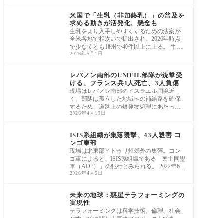
健康
米国で「生乳（非加熱乳）」の普及を
求める動きが活発化、懸念も
生乳をより入手しやすくするための法案が
全米各地で相次いで提出され、2026年時点
で少なくとも18州で40件以上に上る。 牛乳
2026年5月1日
のイメー
ヨーロッパ
レバノン南部のUNIFIL部隊が銃撃受
ける、フランス兵1人死亡、3人負傷
現場はレバノン南部のイスラエル国境近
く。部隊は孤立した地域への補給路を確保
するため、道路上の爆発物処理にあたって
2026年4月19日
いた。 20
アフリカ
ISIS系組織が集落襲撃、43人殺害 コ
ンゴ東部
現場は北東部イトゥリ州郊外の集落。コン
ゴ軍によると、ISIS系組織である「民主同盟
軍（ADF）」の犯行とみられる。 2022年6月
2026年4月5日
26日／コ
サイエンス
未来の地球：惑星テラフォーミングの
実現性
テラフォーミングは科学技術、倫理、社会