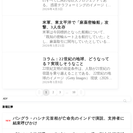
のすべてに関わる巨大プロジェクトであ
る。 惑星テラフォーミングのイメージ（Get
2026年4月3日
ty Images
中米
米軍、東太平洋で「麻薬密輸船」攻
撃、3人生存
米軍は今回標的となった船舶について、
「既知の密輸ルート上を航行していた」と
し、麻薬取引に関与していたとしている。
2026年3月21日
米海軍
サイエンス
コラム：22世紀の地球、どうなって
る？実現しそうなこと
22世紀文明の前提条件は、人類が21世紀の
宿題を乗り越えることである。 22世紀の地
球のイメージ（Getty Images） 現状（2026年
2026年3月9日
3月時点） 2


1
2
3
…
10
新着記事
バングラ・ハシナ元首相が亡命先のインドで演説、支持者に
NEW
結束呼びかけ