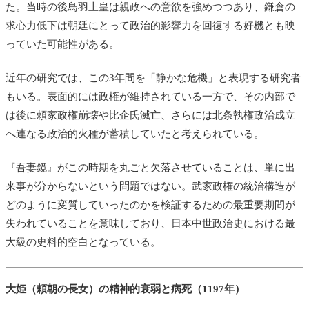
た。当時の後鳥羽上皇は親政への意欲を強めつつあり、鎌倉の
求心力低下は朝廷にとって政治的影響力を回復する好機とも映
っていた可能性がある。
近年の研究では、この3年間を「静かな危機」と表現する研究者
もいる。表面的には政権が維持されている一方で、その内部で
は後に頼家政権崩壊や比企氏滅亡、さらには北条執権政治成立
へ連なる政治的火種が蓄積していたと考えられている。
『吾妻鏡』がこの時期を丸ごと欠落させていることは、単に出
来事が分からないという問題ではない。武家政権の統治構造が
どのように変質していったのかを検証するための最重要期間が
失われていることを意味しており、日本中世政治史における最
大級の史料的空白となっている。
大姫（頼朝の長女）の精神的衰弱と病死（1197年）