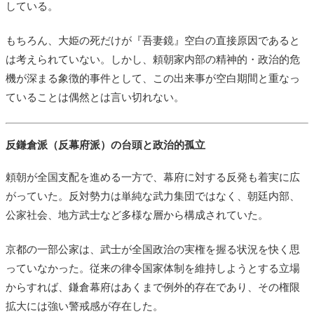
している。
もちろん、大姫の死だけが『吾妻鏡』空白の直接原因であると
は考えられていない。しかし、頼朝家内部の精神的・政治的危
機が深まる象徴的事件として、この出来事が空白期間と重なっ
ていることは偶然とは言い切れない。
反鎌倉派（反幕府派）の台頭と政治的孤立
頼朝が全国支配を進める一方で、幕府に対する反発も着実に広
がっていた。反対勢力は単純な武力集団ではなく、朝廷内部、
公家社会、地方武士など多様な層から構成されていた。
京都の一部公家は、武士が全国政治の実権を握る状況を快く思
っていなかった。従来の律令国家体制を維持しようとする立場
からすれば、鎌倉幕府はあくまで例外的存在であり、その権限
拡大には強い警戒感が存在した。