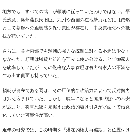
地方でも、すべての武士が頼朝に従っていたわけではない。平
氏残党、奥州藤原氏旧臣、九州や西国の在地勢力などには依然
として幕府への距離感を保つ集団が存在し、中央集権化への抵
抗が続いていた。
さらに、幕府内部でも頼朝の強力な統制に対する不満は少なく
なかった。頼朝は恩賞と処罰を巧みに使い分けることで御家人
を統率していたが、その厳格な人事管理は有力御家人の不満を
生み出す側面も持っていた。
頼朝が健在である間は、その圧倒的な政治力によって反対勢力
は抑え込まれていた。しかし、晩年になると健康状態への不安
が広まり、将軍死後を見据えた政治的駆け引きが水面下で活発
化していた可能性が高い。
近年の研究では、この時期を「潜在的権力再編期」と位置付け