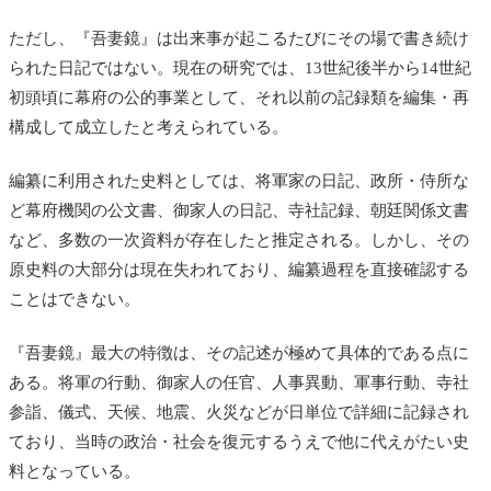
ただし、『吾妻鏡』は出来事が起こるたびにその場で書き続け
られた日記ではない。現在の研究では、13世紀後半から14世紀
初頭頃に幕府の公的事業として、それ以前の記録類を編集・再
構成して成立したと考えられている。
編纂に利用された史料としては、将軍家の日記、政所・侍所な
ど幕府機関の公文書、御家人の日記、寺社記録、朝廷関係文書
など、多数の一次資料が存在したと推定される。しかし、その
原史料の大部分は現在失われており、編纂過程を直接確認する
ことはできない。
『吾妻鏡』最大の特徴は、その記述が極めて具体的である点に
ある。将軍の行動、御家人の任官、人事異動、軍事行動、寺社
参詣、儀式、天候、地震、火災などが日単位で詳細に記録され
ており、当時の政治・社会を復元するうえで他に代えがたい史
料となっている。