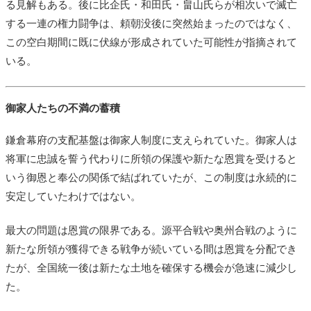
る見解もある。後に比企氏・和田氏・畠山氏らが相次いで滅亡
する一連の権力闘争は、頼朝没後に突然始まったのではなく、
この空白期間に既に伏線が形成されていた可能性が指摘されて
いる。
御家人たちの不満の蓄積
鎌倉幕府の支配基盤は御家人制度に支えられていた。御家人は
将軍に忠誠を誓う代わりに所領の保護や新たな恩賞を受けると
いう御恩と奉公の関係で結ばれていたが、この制度は永続的に
安定していたわけではない。
最大の問題は恩賞の限界である。源平合戦や奥州合戦のように
新たな所領が獲得できる戦争が続いている間は恩賞を分配でき
たが、全国統一後は新たな土地を確保する機会が急速に減少し
た。