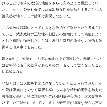
けることで幕府の政治的地位をさらに高めようと構想してい
た。しかし、公家社会では武家出身女性を皇后とすることへの
抵抗感が強く、この計画は実現しなかった。
この失敗は頼朝にとっても大きな政治的打撃だったと考えられ
ている。武家政権の正統性を朝廷との婚姻によって補強しよう
とした構想が頓挫したことは、幕府と京都の微妙な力関係を象
徴する出来事でもあった。
建久8年（1197年）、大姫は20歳前後で病没した。年齢について
は史料間に若干の差異があるものの、若くして亡くなったこと
に異論はない。
頼朝と政子は大姫を非常に溺愛していたと伝えられており、そ
の死は家族だけでなく幕府中枢にも大きな精神的衝撃を与えた
可能性が高い。特に頼朝晩年の政治判断や心境に一定の影響を
及ぼした可能性については、多くの研究者が慎重ながらも言及