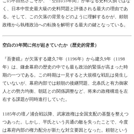
この不自然さこそが、「空白の3年間」が単なる史料欠損ではな
く、日本中世史最大級の史料問題と評価される最大の理由であ
る。そして、この欠落の背景をどのように理解するかが、頼朝
政権から執権政治への転換を解明する最大の鍵となっている。
空白の3年間に何が起きていたか（歴史的背景）
『吾妻鏡』が欠落する建久7年（1196年）から建久9年（1198
年）は、鎌倉幕府の歴史の中でも最も政治的緊張が高まった時
期の一つである。この時期は一見すると大規模な戦乱は発生し
ていないが、幕府内部では頼朝の後継問題、北条氏と有力御家
人との勢力均衡、朝廷との関係調整など、将来の政権構造を左
右する課題が同時進行していた。
1185年の壇ノ浦合戦以降、武家政権は全国支配の基盤を整えつ
つあった。しかし、平氏という共通の敵を失ったことで、今度
は幕府内部の権力配分が新たな対立要因となった。頼朝という