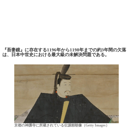
『吾妻鏡』に存在する1196年から1198年までの約3年間の欠落
は、日本中世史における最大級の未解決問題である。
京都の神護寺に所蔵されている伝源頼朝像（Getty Images）