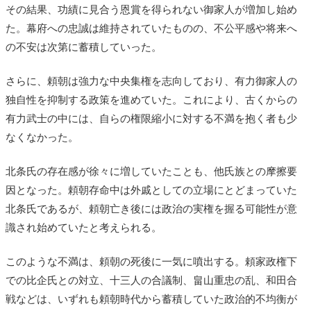
その結果、功績に見合う恩賞を得られない御家人が増加し始め
た。幕府への忠誠は維持されていたものの、不公平感や将来へ
の不安は次第に蓄積していった。
さらに、頼朝は強力な中央集権を志向しており、有力御家人の
独自性を抑制する政策を進めていた。これにより、古くからの
有力武士の中には、自らの権限縮小に対する不満を抱く者も少
なくなかった。
北条氏の存在感が徐々に増していたことも、他氏族との摩擦要
因となった。頼朝存命中は外戚としての立場にとどまっていた
北条氏であるが、頼朝亡き後には政治の実権を握る可能性が意
識され始めていたと考えられる。
このような不満は、頼朝の死後に一気に噴出する。頼家政権下
での比企氏との対立、十三人の合議制、畠山重忠の乱、和田合
戦などは、いずれも頼朝時代から蓄積していた政治的不均衡が