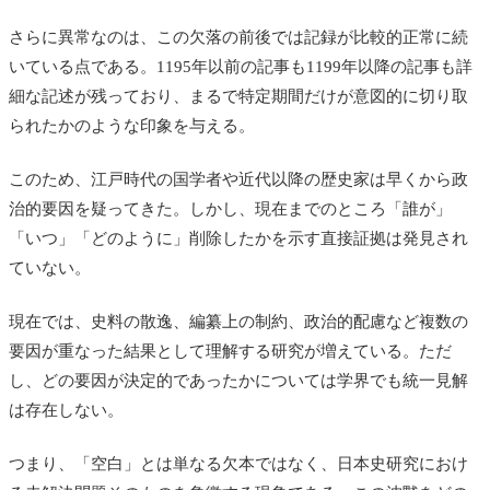
さらに異常なのは、この欠落の前後では記録が比較的正常に続
いている点である。1195年以前の記事も1199年以降の記事も詳
細な記述が残っており、まるで特定期間だけが意図的に切り取
られたかのような印象を与える。
このため、江戸時代の国学者や近代以降の歴史家は早くから政
治的要因を疑ってきた。しかし、現在までのところ「誰が」
「いつ」「どのように」削除したかを示す直接証拠は発見され
ていない。
現在では、史料の散逸、編纂上の制約、政治的配慮など複数の
要因が重なった結果として理解する研究が増えている。ただ
し、どの要因が決定的であったかについては学界でも統一見解
は存在しない。
つまり、「空白」とは単なる欠本ではなく、日本史研究におけ