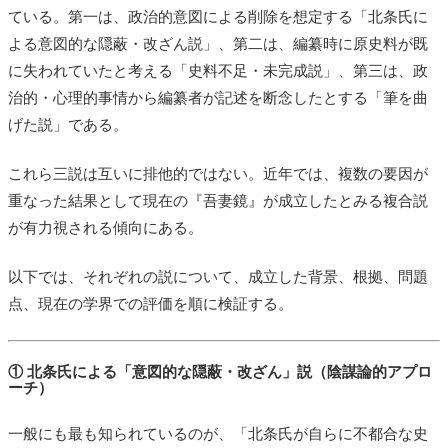
ている。第一は、政治的意図による削除を想定する「北条氏に
よる意図的な隠蔽・改ざん説」、第二は、編纂時に原史料が既
に失われていたと考える「史料不足・未完成説」、第三は、政
治的・心理的事情から編纂者が記述を断念したとする「筆を曲
げた説」である。
これら三説は互いに排他的ではない。近年では、複数の要因が
重なった結果として現在の『吾妻鏡』が成立したとみる複合説
が有力視される傾向にある。
以下では、それぞれの説について、成立した背景、根拠、問題
点、現在の学界での評価を順に検証する。
① 北条氏による「意図的な隠蔽・改ざん」説（陰謀論的アプロ
ーチ）
一般にも最も知られているのが、「北条氏が自らに不都合な史