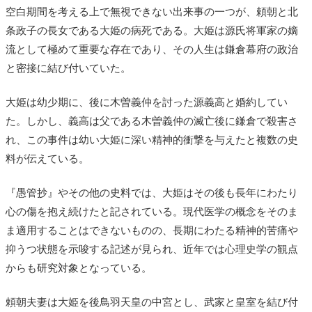
空白期間を考える上で無視できない出来事の一つが、頼朝と北
条政子の長女である大姫の病死である。大姫は源氏将軍家の嫡
流として極めて重要な存在であり、その人生は鎌倉幕府の政治
と密接に結び付いていた。
大姫は幼少期に、後に木曽義仲を討った源義高と婚約してい
た。しかし、義高は父である木曽義仲の滅亡後に鎌倉で殺害さ
れ、この事件は幼い大姫に深い精神的衝撃を与えたと複数の史
料が伝えている。
『愚管抄』やその他の史料では、大姫はその後も長年にわたり
心の傷を抱え続けたと記されている。現代医学の概念をそのま
ま適用することはできないものの、長期にわたる精神的苦痛や
抑うつ状態を示唆する記述が見られ、近年では心理史学の観点
からも研究対象となっている。
頼朝夫妻は大姫を後鳥羽天皇の中宮とし、武家と皇室を結び付