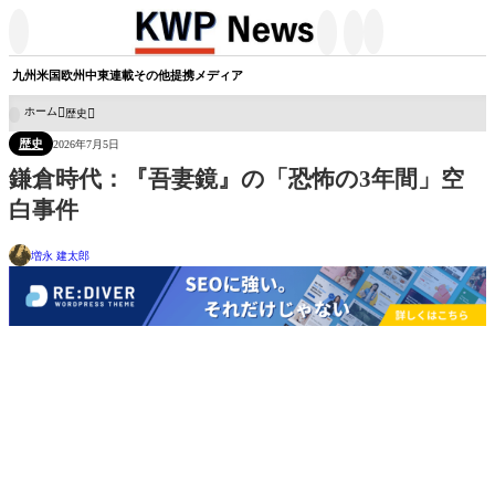




九州
米国
欧州
中東
連載
その他
提携メディア
ホーム
歴史

歴史
2026年7月5日
鎌倉時代：『吾妻鏡』の「恐怖の3年間」空
白事件
増永 建太郎