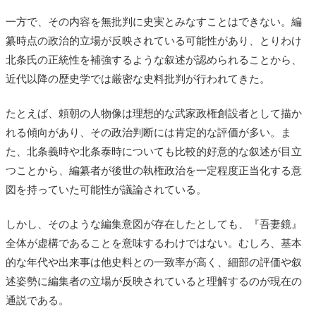
一方で、その内容を無批判に史実とみなすことはできない。編
纂時点の政治的立場が反映されている可能性があり、とりわけ
北条氏の正統性を補強するような叙述が認められることから、
近代以降の歴史学では厳密な史料批判が行われてきた。
たとえば、頼朝の人物像は理想的な武家政権創設者として描か
れる傾向があり、その政治判断には肯定的な評価が多い。ま
た、北条義時や北条泰時についても比較的好意的な叙述が目立
つことから、編纂者が後世の執権政治を一定程度正当化する意
図を持っていた可能性が議論されている。
しかし、そのような編集意図が存在したとしても、『吾妻鏡』
全体が虚構であることを意味するわけではない。むしろ、基本
的な年代や出来事は他史料との一致率が高く、細部の評価や叙
述姿勢に編集者の立場が反映されていると理解するのが現在の
通説である。