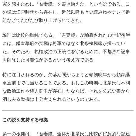
実を隠すために『吾妻鏡』を書き換えた」という説である。こ
の説は江戸時代から存在し、近代以降も歴史読み物やテレビ番
組などでたびたび取り上げられてきた。
論理は比較的単純である。『吾妻鏡』が編纂された13世紀後半
には、鎌倉幕府の実権は将軍ではなく北条執権家が握ってい
た。そのため、執権政治の正統性を守るために、不都合な記事
を削除した可能性があるという考え方である。
特に注目されるのが、欠落期間がちょうど頼朝晩年から頼家継
承直前までに当たることである。もしこの時期に北条氏に不利
な政治工作や権力闘争が存在したならば、それを公式史書から
消し去る動機は十分考えられるというのである。
この説を支持する根拠
第一の根拠は、『吾妻鏡』全体が北条氏に比較的好意的な記述