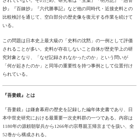
されていない。そのため、研究者は『玉葉』『明月記』『愚管
抄』『百錬抄』『六代勝事記』など他の同時代・近接史料との
比較検討を通じて、空白部分の歴史像を復元する作業を続けて
いる。
この問題は日本史上最大級の「史料の沈黙」の一例として評価
されることが多い。史料が存在しないこと自体が歴史学上の研
究対象となり、「なぜ記録されなかったのか」という問いが
「何が起きたのか」と同等の重要性を持つ事例として位置付け
られている。
『吾妻鏡』とは
『吾妻鏡』は鎌倉幕府の歴史を記録した編年体史書であり、日
本中世史研究における最重要一次史料群の一つである。内容は
1180年の源頼朝挙兵から1266年の宗尊親王帰京までを扱い、全
52巻から構成される。