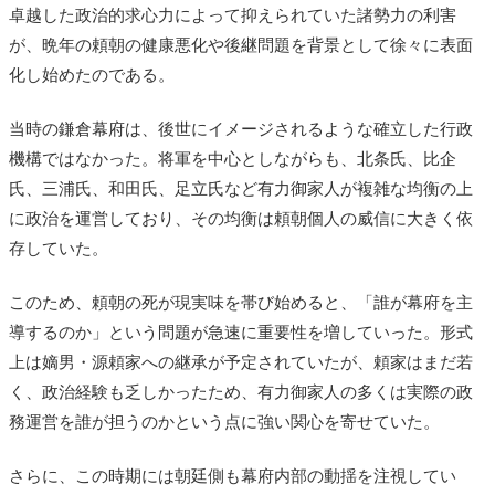
卓越した政治的求心力によって抑えられていた諸勢力の利害
が、晩年の頼朝の健康悪化や後継問題を背景として徐々に表面
化し始めたのである。
当時の鎌倉幕府は、後世にイメージされるような確立した行政
機構ではなかった。将軍を中心としながらも、北条氏、比企
氏、三浦氏、和田氏、足立氏など有力御家人が複雑な均衡の上
に政治を運営しており、その均衡は頼朝個人の威信に大きく依
存していた。
このため、頼朝の死が現実味を帯び始めると、「誰が幕府を主
導するのか」という問題が急速に重要性を増していった。形式
上は嫡男・源頼家への継承が予定されていたが、頼家はまだ若
く、政治経験も乏しかったため、有力御家人の多くは実際の政
務運営を誰が担うのかという点に強い関心を寄せていた。
さらに、この時期には朝廷側も幕府内部の動揺を注視してい