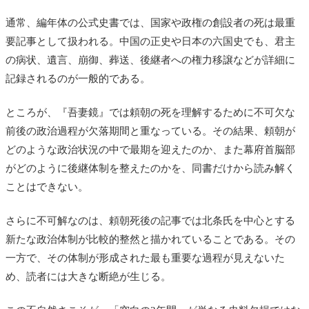
通常、編年体の公式史書では、国家や政権の創設者の死は最重
要記事として扱われる。中国の正史や日本の六国史でも、君主
の病状、遺言、崩御、葬送、後継者への権力移譲などが詳細に
記録されるのが一般的である。
ところが、『吾妻鏡』では頼朝の死を理解するために不可欠な
前後の政治過程が欠落期間と重なっている。その結果、頼朝が
どのような政治状況の中で最期を迎えたのか、また幕府首脳部
がどのように後継体制を整えたのかを、同書だけから読み解く
ことはできない。
さらに不可解なのは、頼朝死後の記事では北条氏を中心とする
新たな政治体制が比較的整然と描かれていることである。その
一方で、その体制が形成された最も重要な過程が見えないた
め、読者には大きな断絶が生じる。