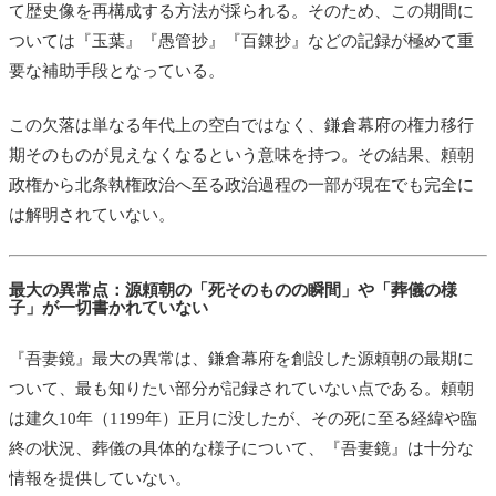
て歴史像を再構成する方法が採られる。そのため、この期間に
ついては『玉葉』『愚管抄』『百錬抄』などの記録が極めて重
要な補助手段となっている。
この欠落は単なる年代上の空白ではなく、鎌倉幕府の権力移行
期そのものが見えなくなるという意味を持つ。その結果、頼朝
政権から北条執権政治へ至る政治過程の一部が現在でも完全に
は解明されていない。
最大の異常点：源頼朝の「死そのものの瞬間」や「葬儀の様
子」が一切書かれていない
『吾妻鏡』最大の異常は、鎌倉幕府を創設した源頼朝の最期に
ついて、最も知りたい部分が記録されていない点である。頼朝
は建久10年（1199年）正月に没したが、その死に至る経緯や臨
終の状況、葬儀の具体的な様子について、『吾妻鏡』は十分な
情報を提供していない。