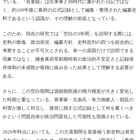
でいる。『吾妻鏡』は出来事と同時代に書かれた日記ではな
く、約100年後に幕府の公式記録として編集・整理された編纂史
料であるという認識が、その理解の前提となっている。
このため、現在の研究では「空白の3年間」を説明する際には、
史料の散逸、政治状況、編纂方針、史料批判の四つを総合的に
考察することが不可欠とされる。単一の原因だけで説明できる
現象ではなく、鎌倉幕府草創期特有の政治的不安定さと記録保
存体制の未成熟が複雑に絡み合った結果として理解する必要が
ある。
さらに、この空白期間は源頼朝死後の権力構造が大きく変化し
た時期と重なっている。将軍家・北条氏・有力御家人・朝廷の
利害が激しく対立し、後世に残す公式記録として何を書くべき
かという問題自体が政治問題化した可能性も指摘されている。
2026年時点においても、この欠落期間を直接補う新史料は発見