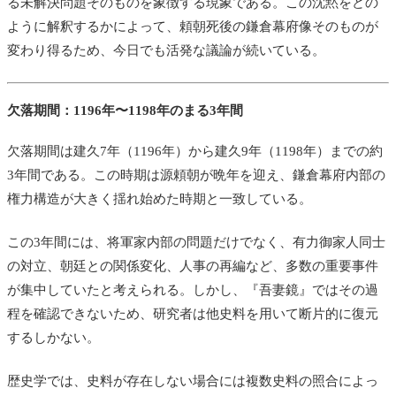
る未解決問題そのものを象徴する現象である。この沈黙をどの
ように解釈するかによって、頼朝死後の鎌倉幕府像そのものが
変わり得るため、今日でも活発な議論が続いている。
欠落期間：1196年〜1198年のまる3年間
欠落期間は建久7年（1196年）から建久9年（1198年）までの約
3年間である。この時期は源頼朝が晩年を迎え、鎌倉幕府内部の
権力構造が大きく揺れ始めた時期と一致している。
この3年間には、将軍家内部の問題だけでなく、有力御家人同士
の対立、朝廷との関係変化、人事の再編など、多数の重要事件
が集中していたと考えられる。しかし、『吾妻鏡』ではその過
程を確認できないため、研究者は他史料を用いて断片的に復元
するしかない。
歴史学では、史料が存在しない場合には複数史料の照合によっ