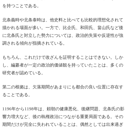
を持つことである。
北条義時や北条泰時は、他史料と比べても比較的理想化されて
描かれる場面が多い。一方で、比企氏、和田氏、畠山氏など後
に北条氏と対立した勢力については、政治的失策や反逆性が強
調される傾向が指摘されている。
もちろん、これだけで改ざんを証明することはできない。しか
し、編纂者が一定の政治的価値観を持っていたことは、多くの
研究者が認めている。
第二の根拠は、欠落期間があまりにも都合の良い位置に存在す
ることである。
1196年から1198年は、頼朝の健康悪化、後継問題、北条氏の影
響力増大など、後の執権政治につながる重要局面である。その
期間だけが完全に失われていることは、偶然としては出来過ぎ