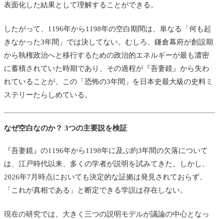
表面化した結果として理解することができる。
したがって、1196年から1198年の空白期間は、単なる「何も起
きなかった3年間」では決してない。むしろ、鎌倉幕府が創設期
から執権政治へと移行するための政治的エネルギーが最も濃密
に蓄積されていた時期であり、その過程が『吾妻鏡』から失わ
れていることが、この「恐怖の3年間」を日本史最大級の史料ミ
ステリーたらしめている。
なぜ空白なのか？ 3つの主要説を検証
『吾妻鏡』の1196年から1198年に及ぶ約3年間の欠落について
は、江戸時代以来、多くの学者が説明を試みてきた。しかし、
2026年7月時点においても決定的な証拠は発見されておらず、
「これが真相である」と断定できる学説は存在しない。
現在の研究では、大きく三つの説明モデルが議論の中心となっ