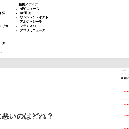
提携メディア
ABCニュース
平洋
AP通信
ワシントン・ポスト
アルジャジーラ
メリカ
フランス24
アフリカニュース
ース
ス
新着記
NEW
NEW
に悪いのはどれ？
NEW
NEW