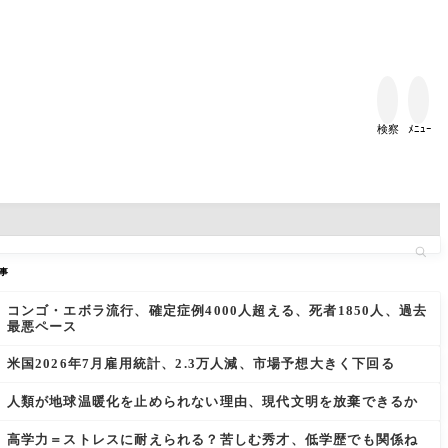


検察
ﾒﾆｭｰ
事
コンゴ・エボラ流行、確定症例4000人超える、死者1850人、過去
最悪ペース
米国2026年7月雇用統計、2.3万人減、市場予想大きく下回る
人類が地球温暖化を止められない理由、現代文明を放棄できるか
高学力＝ストレスに耐えられる？苦しむ秀才、低学歴でも関係ね