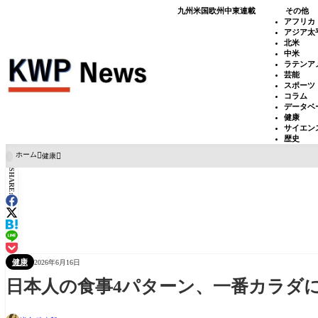
九州
米国
欧州
中東
連載
その他
アフリカ
アジア太
北米
中米
ラテンア
芸能
スポーツ
コラム
データベ
健康
サイエン
歴史
ホーム
健康

SHARE:
健康
2026年6月16日
日本人の食事4パターン、一番カラダ