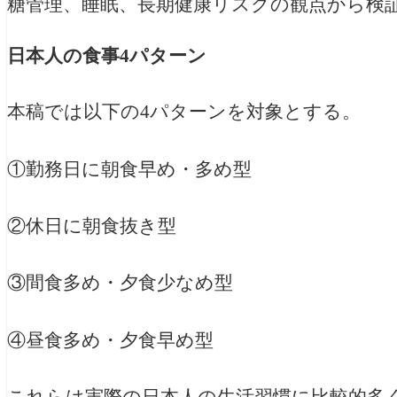
糖管理、睡眠、長期健康リスクの観点から検
日本人の食事4パターン
本稿では以下の4パターンを対象とする。
①勤務日に朝食早め・多め型
②休日に朝食抜き型
③間食多め・夕食少なめ型
④昼食多め・夕食早め型