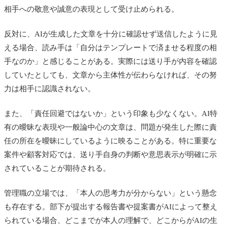
相手への敬意や誠意の表現として受け止められる。
反対に、AIが生成した文章を十分に確認せず送信したように見
える場合、読み手は「自分はテンプレートで済ませる程度の相
手なのか」と感じることがある。実際には送り手が内容を確認
していたとしても、文章から主体性が伝わらなければ、その努
力は相手に認識されない。
また、「責任回避ではないか」という印象も少なくない。AI特
有の曖昧な表現や一般論中心の文章は、問題が発生した際に責
任の所在を曖昧にしているように映ることがある。特に重要な
案件や顧客対応では、送り手自身の判断や意思表示が明確に示
されていることが期待される。
管理職の立場では、「本人の思考力が分からない」という懸念
も存在する。部下が提出する報告書や提案書がAIによって整え
られている場合、どこまでが本人の理解で、どこからがAIの生