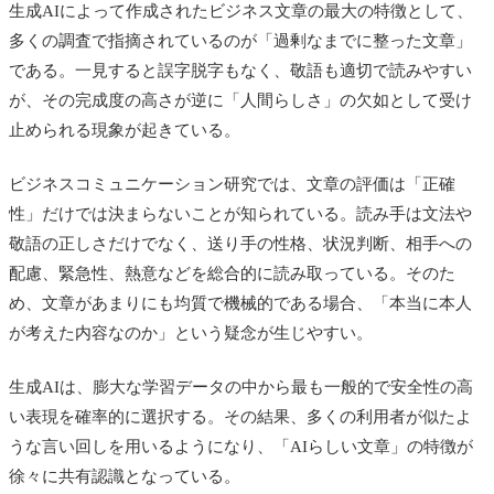
生成AIによって作成されたビジネス文章の最大の特徴として、
多くの調査で指摘されているのが「過剰なまでに整った文章」
である。一見すると誤字脱字もなく、敬語も適切で読みやすい
が、その完成度の高さが逆に「人間らしさ」の欠如として受け
止められる現象が起きている。
ビジネスコミュニケーション研究では、文章の評価は「正確
性」だけでは決まらないことが知られている。読み手は文法や
敬語の正しさだけでなく、送り手の性格、状況判断、相手への
配慮、緊急性、熱意などを総合的に読み取っている。そのた
め、文章があまりにも均質で機械的である場合、「本当に本人
が考えた内容なのか」という疑念が生じやすい。
生成AIは、膨大な学習データの中から最も一般的で安全性の高
い表現を確率的に選択する。その結果、多くの利用者が似たよ
うな言い回しを用いるようになり、「AIらしい文章」の特徴が
徐々に共有認識となっている。