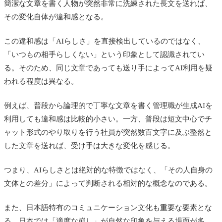
簡潔な文章を書く人物が突然非常に洗練された長文を送れば、
その変化自体が違和感となる。
この違和感は「AIらしさ」を直接検出しているのではなく、
「いつもの相手らしくない」という印象として認識されてい
る。そのため、同じ文章であっても送り手によってAI利用を疑
われる程度は異なる。
例えば、普段から論理的で丁寧な文章を書く管理職が生成AIを
利用しても違和感は比較的小さい。一方、普段は短文中心でチ
ャット形式のやり取りを行う社員が突然数百文字に及ぶ整然と
した文章を送れば、受け手は大きな変化を感じる。
つまり、AIらしさとは絶対的な特徴ではなく、「その人自身の
文体との差分」によって判断される相対的な概念なのである。
また、日本語特有のコミュニケーション文化も重要な要素とな
る。日本では「適度な崩し」が自然な印象を与える場面が多