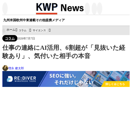




九州
米国
欧州
中東
連載
その他
提携メディア
ホーム
コラム
サイエンス

コラム
2026年7月7日
仕事の連絡にAI活用、6割超が「見抜いた経
験あり」、気付いた相手の本音
増永 建太郎