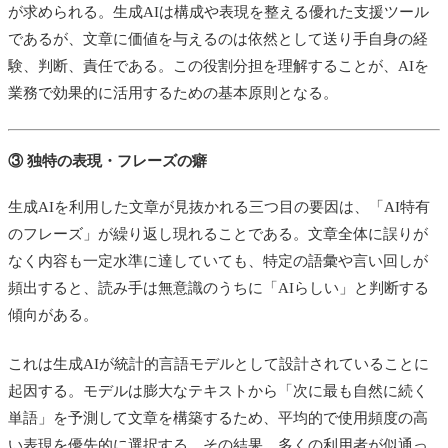
が求められる。生成AIは構成や表現を整える優れた支援ツール
であるが、文章に価値を与えるのは依然として送り手自身の経
験、判断、責任である。この役割分担を理解することが、AIを
業務で効果的に活用するための基本原則となる。
③ 独特の表現・フレーズの癖
生成AIを利用した文章が見抜かれる三つ目の要因は、「AI特有
のフレーズ」が繰り返し現れることである。文章全体に誤りが
なく内容も一定水準に達していても、特定の語彙や言い回しが
頻出すると、読み手は無意識のうちに「AIらしい」と判断する
傾向がある。
これは生成AIが統計的言語モデルとして設計されていることに
起因する。モデルは膨大なテキストから「次に最も自然に続く
単語」を予測して文章を構築するため、平均的で使用頻度の高
い表現を優先的に選択する。その結果、多くの利用者が似通っ