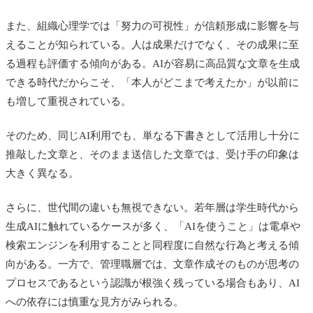
また、組織心理学では「努力の可視性」が信頼形成に影響を与
えることが知られている。人は成果だけでなく、その成果に至
る過程も評価する傾向がある。AIが容易に高品質な文章を生成
できる時代だからこそ、「本人がどこまで考えたか」が以前に
も増して重視されている。
そのため、同じAI利用でも、単なる下書きとして活用し十分に
推敲した文章と、そのまま送信した文章では、受け手の印象は
大きく異なる。
さらに、世代間の違いも無視できない。若年層は学生時代から
生成AIに触れているケースが多く、「AIを使うこと」は電卓や
検索エンジンを利用することと同程度に自然な行為と考える傾
向がある。一方で、管理職層では、文章作成そのものが思考の
プロセスであるという認識が根強く残っている場合もあり、AI
への依存には慎重な見方がみられる。