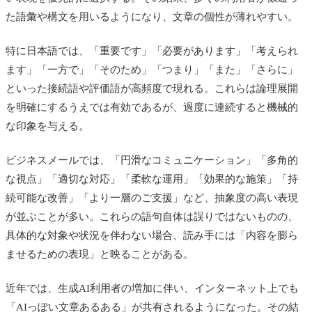
た語彙や構文を用いるようになり、文章の個性が薄れやすい。
特に日本語では、「重要です」「必要があります」「考えられ
ます」「一方で」「そのため」「つまり」「また」「さらに」
といった接続語や評価語が高頻度で現れる。これらは論理展開
を明確にするうえでは有効であるが、過度に連続すると機械的
な印象を与える。
ビジネスメールでは、「円滑なコミュニケーション」「多角的
な視点」「適切な対応」「柔軟な運用」「効果的な施策」「持
続可能な改善」「より一層のご支援」など、抽象度の高い表現
が並ぶことが多い。これらの語句自体は誤りではないものの、
具体的な対象や状況を伴わない場合、読み手には「内容を膨ら
ませるための表現」と映ることがある。
近年では、生成AI利用者の増加に伴い、インターネット上でも
「AIっぽい文章あるある」が共有されるようになった。その結