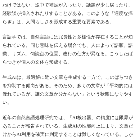
わけではない。途中で補足が入ったり、話題が少し戻ったり、
経験談が挿入されたりすることがある。このような「適度な揺
らぎ」は、人間らしさを形成する重要な要素である。
言語学では、自然言語には冗長性と多様性が存在することが知
られている。同じ意味を伝える場合でも、人によって語順、語
彙、リズム、句読点の位置、改行の仕方が異なる。こうしたば
らつきが個人の文体を形成する。
生成AIは、最適解に近い文章を生成する一方で、このばらつき
を抑制する傾向がある。そのため、多くの文章が「平均的には
優れているが、誰の文章か分からない」という状態になりやす
い。
近年の自然言語処理研究では、「AI検出器」の精度には限界が
あることが報告されている。生成AIの性能向上により、文章だ
けからAI利用を確実に判定することは難しくなっている。しか