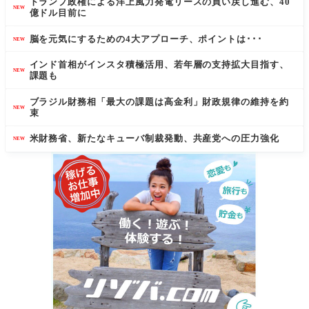
トランプ政権による洋上風力発電リースの買い戻し進む、40
NEW
億ドル目前に
脳を元気にするための4大アプローチ、ポイントは･･･
NEW
インド首相がインスタ積極活用、若年層の支持拡大目指す、
NEW
課題も
ブラジル財務相「最大の課題は高金利」財政規律の維持を約
NEW
束
米財務省、新たなキューバ制裁発動、共産党への圧力強化
NEW