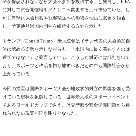
全が保証されないなら大会不参加を検討する」と発言し、FIFA
に対して試合開催地をメキシコへ変更するよう求めていた。し
かしFIFAは大会日程や観客輸送への影響を理由に変更を拒否
し、予定通り米国内開催を維持する方針を示した。
トランプ（Donald Trump）米大統領はイラン代表の大会参加自
体は認める姿勢を示しながらも、「米国内に長く滞在するのは
適切ではない」と発言している。こうした対応には批判も出て
おり、スポーツと政治を切り離すべきだとの声も国際社会から
上がっている。
今回の措置は国際スポーツ大会が地政学的対立の影響を強く受
けている現状を象徴している。世界最大級のスポーツイベント
であるワールドカップでさえ、外交摩擦や安全保障問題から逃
れられない現実が浮き彫りとなった。