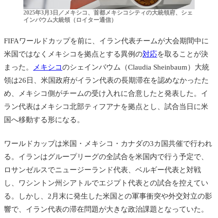
2025年3月3日／メキシコ、首都メキシコシティの大統領府、シェ
インバウム大統領（ロイター通信）
FIFAワールドカップを前に、イラン代表チームが大会期間中に
米国ではなくメキシコを拠点とする異例の
対応
を取ることが決
まった。
メキシコ
のシェインバウム（Claudia Sheinbaum）大統
領は26日、米国政府がイラン代表の長期滞在を認めなかったた
め、メキシコ側がチームの受け入れに合意したと発表した。イ
ラン代表はメキシコ北部ティフアナを拠点とし、試合当日に米
国へ移動する形になる。
ワールドカップは米国・メキシコ・カナダの3カ国共催で行われ
る。イランはグループリーグの全試合を米国内で行う予定で、
ロサンゼルスでニュージーランド代表、ベルギー代表と対戦
し、ワシントン州シアトルでエジプト代表との試合を控えてい
る。しかし、2月末に発生した米国との軍事衝突や外交対立の影
響で、イラン代表の滞在問題が大きな政治課題となっていた。