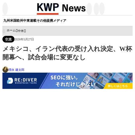




九州
米国
欧州
中東
連載
その他
提携メディア
ホーム
中米

中米
2026年5月27日
メキシコ、イラン代表の受け入れ決定、W杯
開幕へ、試合会場に変更なし
増永 建太郎