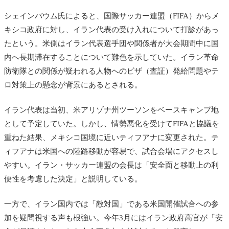
シェインバウム氏によると、国際サッカー連盟（FIFA）からメ
キシコ政府に対し、イラン代表の受け入れについて打診があっ
たという。米側はイラン代表選手団や関係者が大会期間中に国
内へ長期滞在することについて難色を示していた。イラン革命
防衛隊との関係が疑われる人物へのビザ（査証）発給問題やテ
ロ対策上の懸念が背景にあるとされる。
イラン代表は当初、米アリゾナ州ツーソンをベースキャンプ地
として予定していた。しかし、情勢悪化を受けてFIFAと協議を
重ねた結果、メキシコ国境に近いティフアナに変更された。テ
ィフアナは米国への陸路移動が容易で、試合会場にアクセスし
やすい。イラン・サッカー連盟の会長は「安全面と移動上の利
便性を考慮した決定」と説明している。
一方で、イラン国内では「敵対国」である米国開催試合への参
加を疑問視する声も根強い。今年3月にはイラン政府高官が「安