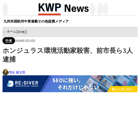




九州
米国
欧州
中東
連載
その他
提携メディア
ホーム
中米

中米
2026年5月13日
ホンジュラス環境活動家殺害、前市長ら3人
逮捕
増永 建太郎