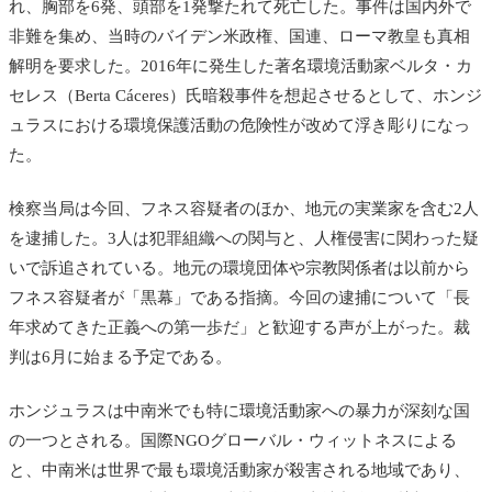
れ、胸部を6発、頭部を1発撃たれて死亡した。事件は国内外で
非難を集め、当時のバイデン米政権、国連、ローマ教皇も真相
解明を要求した。2016年に発生した著名環境活動家ベルタ・カ
セレス（Berta Cáceres）氏暗殺事件を想起させるとして、ホンジ
ュラスにおける環境保護活動の危険性が改めて浮き彫りになっ
た。
検察当局は今回、フネス容疑者のほか、地元の実業家を含む2人
を逮捕した。3人は犯罪組織への関与と、人権侵害に関わった疑
いで訴追されている。地元の環境団体や宗教関係者は以前から
フネス容疑者が「黒幕」である指摘。今回の逮捕について「長
年求めてきた正義への第一歩だ」と歓迎する声が上がった。裁
判は6月に始まる予定である。
ホンジュラスは中南米でも特に環境活動家への暴力が深刻な国
の一つとされる。国際NGOグローバル・ウィットネスによる
と、中南米は世界で最も環境活動家が殺害される地域であり、