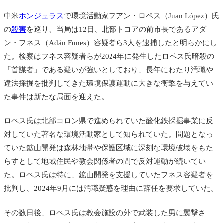
中米
ホンジュラス
で環境活動家フアン・ロペス（Juan López）氏
の
殺害
を巡り、当局は12日、北部トコアの前市長であるアダ
ン・フネス（Adán Funes）容疑者ら3人を逮捕したと明らかにし
た。検察はフネス容疑者らが2024年に発生したロペス氏暗殺の
「首謀者」である疑いが強いとしており、長年にわたり汚職や
違法採掘を批判してきた環境保護運動に大きな衝撃を与えてい
た事件は新たな局面を迎えた。
ロペス氏は北部コロン県で進められていた酸化鉄採掘事業に反
対していた著名な環境活動家として知られていた。問題となっ
ていた鉱山開発は森林地帯や保護区域に深刻な環境破壊をもた
らすとして地域住民や教会関係者の間で反対運動が続いてい
た。ロペス氏は特に、鉱山開発を支援していたフネス容疑者を
批判し、2024年9月には汚職疑惑を理由に辞任を要求していた。
その数日後、ロペス氏は教会施設の外で武装した男に襲撃さ