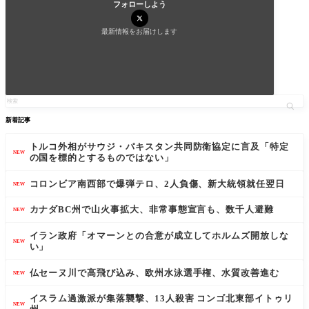
フォローしよう
最新情報をお届けします
新着記事
トルコ外相がサウジ・パキスタン共同防衛協定に言及「特定
NEW
の国を標的とするものではない」
コロンビア南西部で爆弾テロ、2人負傷、新大統領就任翌日
NEW
カナダBC州で山火事拡大、非常事態宣言も、数千人避難
NEW
イラン政府「オマーンとの合意が成立してホルムズ開放しな
NEW
い」
仏セーヌ川で高飛び込み、欧州水泳選手権、水質改善進む
NEW
イスラム過激派が集落襲撃、13人殺害 コンゴ北東部イトゥリ
NEW