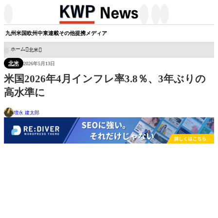




九州
米国
欧州
中東
連載
その他
提携メディア
ホーム
北米

北米
2026年5月13日
米国2026年4月インフレ率3.8％、3年ぶりの
高水準に
増永 建太郎