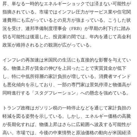
昇、単なる一時的なエネルギーショックでは済まない可能性が
指摘されている。市場ではインフレ圧力がサービス業や住宅関
連費用にも広がっているとの見方が強まっている。こうした状
況を受け、連邦準備制度理事会（FRB）が早期の利下げに踏み
切る可能性は後退した。投資家の間では、年内を通じて高金利
政策が維持されるとの観測が広がっている。
インフレの再加速は米国民の生活にも直接的な影響を与えてい
る。物価上昇が賃金の伸びを上回ったことで実質賃金が低下
し、特に中低所得層の家計負担が増している。消費者マインド
も悪化傾向を示しており、一部の専門家は景気停滞と物価高が
同時進行する「スタグフレーション」への懸念を強めている。
トランプ政権はガソリン税の一時停止などを通じて家計負担の
軽減を図る姿勢を示している。しかし、エネルギー価格の高騰
が長期化すれば、物価上昇はさらに広範囲へ波及する可能性が
高い。市場では、今後の中東情勢と原油価格の動向が米国経済