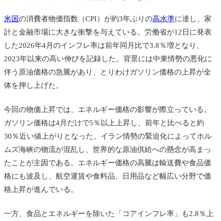
米国
の消費者物価指数（CPI）が約3年ぶりの
高水準
に達し、家
計と金融市場に大きな衝撃を与えている。労働省が12日に発表
した2026年4月のインフレ率は前年同月比で3.8％増となり、
2023年以来の高い伸びを記録した。背景には中東情勢の悪化に
伴う原油価格の急騰があり、とりわけガソリン価格の上昇が全
体を押し上げた。
今回の物価上昇では、エネルギー価格の影響が際立っている。
ガソリン価格は4月だけで5％以上上昇し、前年と比べると約
30％近い値上がりとなった。イラン情勢の緊迫化によってホル
ムズ海峡の物流が混乱し、世界的な原油供給への懸念が高まっ
たことが主因である。エネルギー価格の高騰は輸送費や食品価
格にも波及し、航空運賃や食料品、日用品など幅広い分野で価
格上昇が進んでいる。
一方、食品とエネルギーを除いた「コアインフレ率」も2.8％上