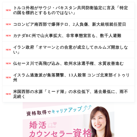
トルコ外相がサウジ・パキスタン共同防衛協定に言及「特定
NEW
の国を標的とするものではない」
コロンビア南西部で爆弾テロ、2人負傷、新大統領就任翌日
NEW
カナダBC州で山火事拡大、非常事態宣言も、数千人避難
NEW
イラン政府「オマーンとの合意が成立してホルムズ開放しな
NEW
い」
仏セーヌ川で高飛び込み、欧州水泳選手権、水質改善進む
NEW
イスラム過激派が集落襲撃、13人殺害 コンゴ北東部イトゥリ
NEW
州
米国西部の水源「ミード湖」の水位低下、過去最低に、雨不
NEW
足続く