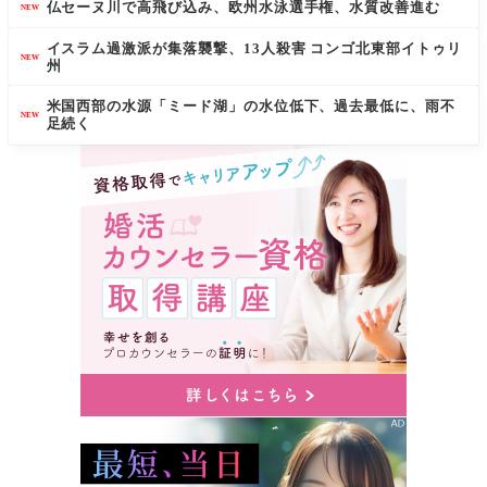
仏セーヌ川で高飛び込み、欧州水泳選手権、水質改善進む
NEW
イスラム過激派が集落襲撃、13人殺害 コンゴ北東部イトゥリ
NEW
州
米国西部の水源「ミード湖」の水位低下、過去最低に、雨不
NEW
足続く