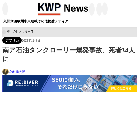




九州
米国
欧州
中東
連載
その他
提携メディア
ホーム
アフリカ

アフリカ
2023年1月3日
南ア石油タンクローリー爆発事故、死者34人
に
増永 建太郎