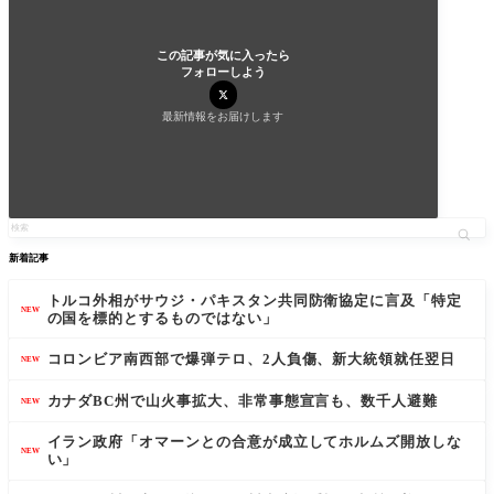
この記事が気に入ったら
フォローしよう
最新情報をお届けします
新着記事
トルコ外相がサウジ・パキスタン共同防衛協定に言及「特定
NEW
の国を標的とするものではない」
コロンビア南西部で爆弾テロ、2人負傷、新大統領就任翌日
NEW
カナダBC州で山火事拡大、非常事態宣言も、数千人避難
NEW
イラン政府「オマーンとの合意が成立してホルムズ開放しな
NEW
い」