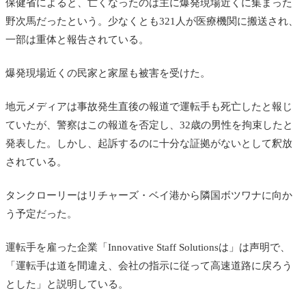
保健省によると、亡くなったのは主に爆発現場近くに集まった
野次馬だったという。少なくとも321人が医療機関に搬送され、
一部は重体と報告されている。
爆発現場近くの民家と家屋も被害を受けた。
地元メディアは事故発生直後の報道で運転手も死亡したと報じ
ていたが、警察はこの報道を否定し、32歳の男性を拘束したと
発表した。しかし、起訴するのに十分な証拠がないとして釈放
されている。
タンクローリーはリチャーズ・ベイ港から隣国ボツワナに向か
う予定だった。
運転手を雇った企業「Innovative Staff Solutionsは」は声明で、
「運転手は道を間違え、会社の指示に従って高速道路に戻ろう
とした」と説明している。