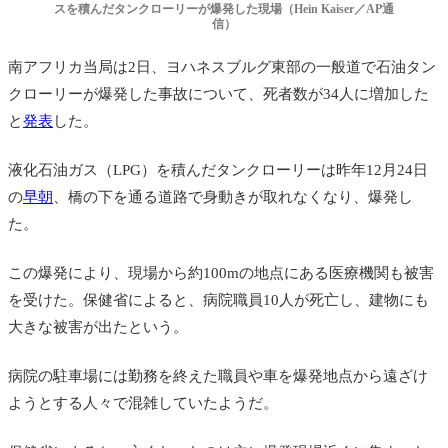
スを積んだタンクローリーが爆発した現場（Hein Kaiser／AP通
信）
南アフリカ当局は2日、
ヨハネスブルグ
東部の一般道で石油タン
クローリーが
爆発
した事故について、死者数が34人に増加した
と
発表
した。
液化石油ガス（LPG）を積んだタンクローリーは昨年12月24日
の
早朝
、
橋の下を通る道路で身動きが取れなくなり、爆発し
た。
この爆発により、現場から約100mの地点にある医療機関も被害
を受けた。保健省によると、病院職員10人が死亡し、建物にも
大きな被害が出たという。
病院の駐車場には勤務を終えた職員や車を爆発地点から遠ざけ
ようとする人々で混雑していたようだ。