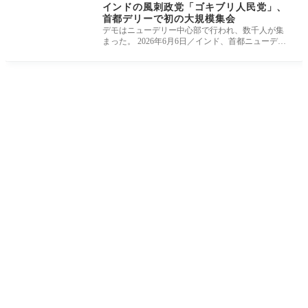
インドの風刺政党「ゴキブリ人民党」、
首都デリーで初の大規模集会
デモはニューデリー中心部で行われ、数千人が集
まった。 2026年6月6日／インド、首都ニューデリ
ー、風刺政治団体「ゴキブリ人民党