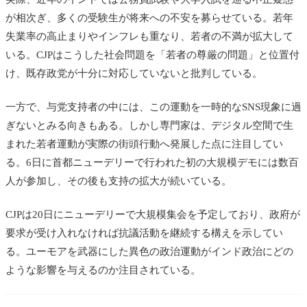
が相次ぎ、多くの受験生が将来への不安を募らせている。若年
失業率の高止まりやインフレも重なり、若者の不満が拡大して
いる。CJPはこうした社会問題を「若者の尊厳の問題」と位置付
け、既存政党が十分に対応していないと批判している。
一方で、与党支持者の中には、この運動を一時的なSNS現象に過
ぎないとみる向きもある。しかし専門家は、デジタル空間で生
まれた若者運動が実際の街頭行動へ発展した点に注目してい
る。6日に首都ニューデリーで行われた初の大規模デモには数百
人が参加し、その後も支持の拡大が続いている。
CJPは20日にニューデリーで大規模集会を予定しており、政府が
要求が受け入れなければ抗議活動を継続する構えを示してい
る。ユーモアを武器にした異色の政治運動がインド政治にどの
ような影響を与えるのか注目されている。