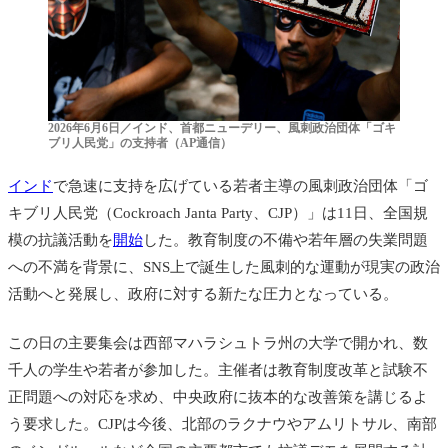
2026年6月6日／インド、首都ニューデリー、風刺政治団体「ゴキ
ブリ人民党」の支持者（AP通信）
インド
で急速に支持を広げている若者主導の風刺政治団体「ゴ
キブリ人民党（Cockroach Janta Party、CJP）」は11日、全国規
模の抗議活動を
開始
した。教育制度の不備や若年層の失業問題
への不満を背景に、SNS上で誕生した風刺的な運動が現実の政治
活動へと発展し、政府に対する新たな圧力となっている。
この日の主要集会は西部マハラシュトラ州の大学で開かれ、数
千人の学生や若者が参加した。主催者は教育制度改革と試験不
正問題への対応を求め、中央政府に抜本的な改善策を講じるよ
う要求した。CJPは今後、北部のラクナウやアムリトサル、南部