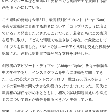
のベンガルールなど全国の主要都市でも抗議デモを展開する計
画を明らかにしている。
この運動の発端は今年5月、最高裁判所のカント（Surya Kant）
長官が就職難に直面する若者について「ゴキブリのように増え
ている」と発言したとされることだった。若者たちはこの表現
を逆手に取り、「どんな環境でも生き抜く存在」の象徴として
ゴキブリを採用した。SNS上ではユーモアや風刺を交えた投稿が
拡散され、運動は短期間で爆発的な支持を獲得した。
創設者のアビジート・ディプケ（Abhijeet Dipke）氏は米国留学
中の学生であり、インスタグラムを中心に運動を展開してき
た。CJPの公式アカウントのフォロワー数は2200万人を超え、イ
ンドの若年層の間で大きな影響力を持つまでになった。同氏は
教育相の辞任を求めるとともに、相次ぐ試験問題漏えいや採点
ミスについて政府が責任を取るべきだと主張している。
実際、近年のインドでは公務員試験や大学入試を巡る不正疑惑