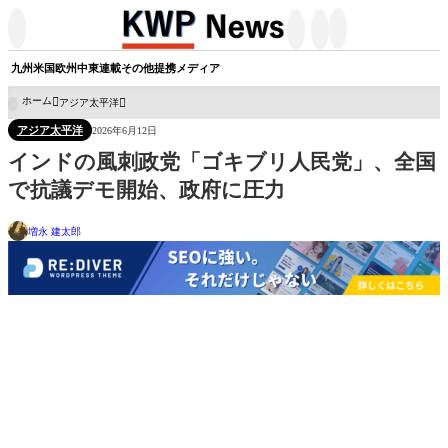




九州
米国
欧州
中東
連載
その他
提携メディア
ホーム
アジア太平洋

アジア太平洋
2026年6月12日
インドの風刺政党「ゴキブリ人民党」、全国
で抗議デモ開始、政府に圧力
増永 建太郎