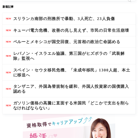
新着記事
スリランカ南部の刑務所で暴動、3人死亡、23人負傷
NEW
キューバ電力危機、改善の兆し見えず、市民の日常生活崩壊
NEW
ペルーとメキシコが国交回復、元首相の政治亡命認める
NEW
レバノン・イスラエル協議、第三国がヒズボラの「武装解
NEW
除」監視へ
スペイン・セウタ移民危機、「未成年移民」1300人超、本土
NEW
に移送へ
タンザニア、外国為替規制を緩和、外国人投資家の国債購入
NEW
認める
ガソリン価格の高騰に直面する米国民「どこかで支出を削ら
NEW
なければならない」