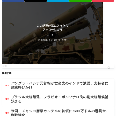
この記事が気に入ったら
フォローしよう
最新情報をお届けします
新着記事
バングラ・ハシナ元首相が亡命先のインドで演説、支持者に
NEW
結束呼びかけ
ブラジル大統領選、フラビオ・ボルソナロ氏の副大統領候補
NEW
決まる
米国、メキシコ麻薬カルテルの首領に2500万ドルの懸賞金、
NEW
制裁強化