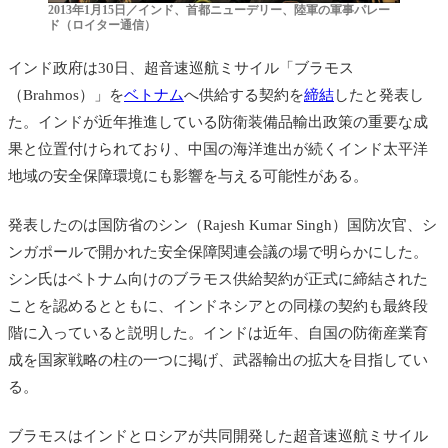
2013年1月15日／インド、首都ニューデリー、陸軍の軍事パレー
ド（ロイター通信）
インド政府は30日、超音速巡航ミサイル「ブラモス
（Brahmos）」を
ベトナム
へ供給する契約を
締結
したと発表し
た。インドが近年推進している防衛装備品輸出政策の重要な成
果と位置付けられており、中国の海洋進出が続くインド太平洋
地域の安全保障環境にも影響を与える可能性がある。
発表したのは国防省のシン（Rajesh Kumar Singh）国防次官、シ
ンガポールで開かれた安全保障関連会議の場で明らかにした。
シン氏はベトナム向けのブラモス供給契約が正式に締結された
ことを認めるとともに、インドネシアとの同様の契約も最終段
階に入っていると説明した。インドは近年、自国の防衛産業育
成を国家戦略の柱の一つに掲げ、武器輸出の拡大を目指してい
る。
ブラモスはインドとロシアが共同開発した超音速巡航ミサイル