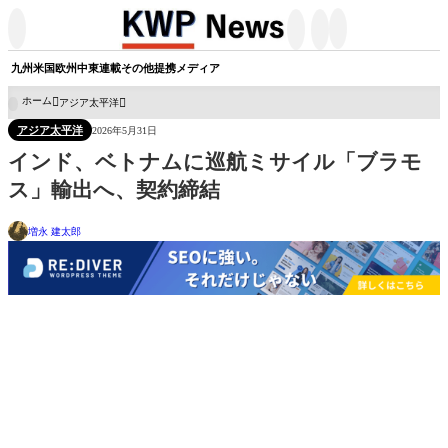




九州
米国
欧州
中東
連載
その他
提携メディア
ホーム
アジア太平洋

アジア太平洋
2026年5月31日
インド、ベトナムに巡航ミサイル「ブラモ
ス」輸出へ、契約締結
増永 建太郎