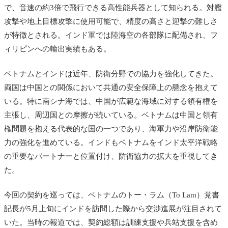
で、音速の約3倍で飛行できる高性能兵器として知られる。対艦
攻撃や地上目標攻撃に使用可能で、精度の高さと迎撃の難しさ
が特徴とされる。インド軍では陸海空の各部隊に配備され、フ
ィリピンへの輸出実績もある。
ベトナムとインドは近年、防衛分野での協力を強化してきた。
両国は中国との関係において共通の安全保障上の懸念を抱えて
いる。特に南シナ海では、中国が広範な海域に対する領有権を
主張し、周辺国との摩擦が続いている。ベトナムは中国と領有
権問題を抱える代表的な国の一つであり、海軍力や沿岸防衛能
力の強化を進めている。インドもベトナムをインド太平洋戦略
の重要なパートナーと位置付け、防衛協力の拡大を重視してき
た。
今回の契約を巡っては、ベトナムのトー・ラム（To Lam）党書
記長が5月上旬にインドを訪問した際から交渉進展が注目されて
いた。当時の報道では、契約総額は訓練支援や兵站支援を含め