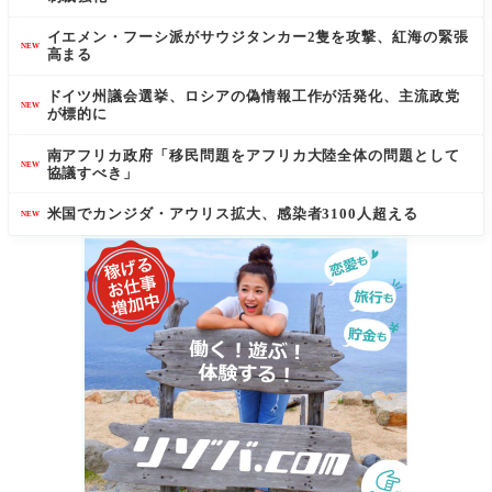
イエメン・フーシ派がサウジタンカー2隻を攻撃、紅海の緊張
NEW
高まる
ドイツ州議会選挙、ロシアの偽情報工作が活発化、主流政党
NEW
が標的に
南アフリカ政府「移民問題をアフリカ大陸全体の問題として
NEW
協議すべき」
米国でカンジダ・アウリス拡大、感染者3100人超える
NEW