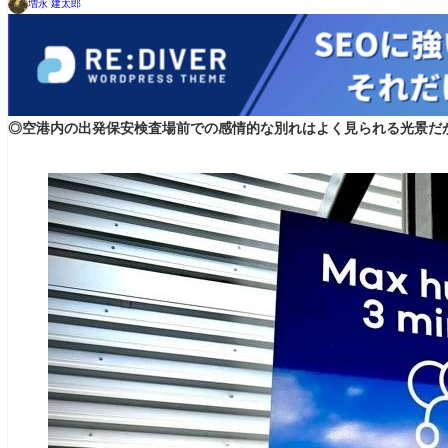
増永 建太郎
◎空港内の出発保安検査場前での感情的な別れはよく見られる光景だ