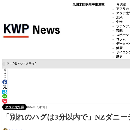
九州
米国
欧州
中東
連載
その他
アフリカ
アジア太
北米
中米
ラテンア
芸能
スポーツ
コラム
データベ
健康
サイエン
歴史
ホーム
アジア太平洋

SHARE:
アジア太平洋
2024年10月22日
「別れのハグは3分以内で」NZダニ