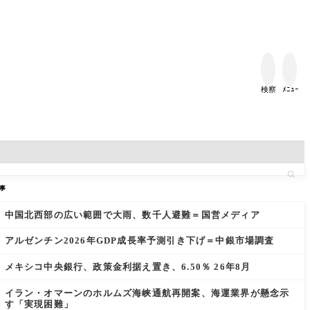


検察
ﾒﾆｭｰ
事
中国北西部の広い範囲で大雨、数千人避難＝国営メディア
アルゼンチン2026年GDP成長率予測引き下げ＝中銀市場調査
メキシコ中央銀行、政策金利据え置き、6.50％ 26年8月
イラン・オマーンのホルムズ海峡通航再開案、海運業界が懸念示
す「実現困難」