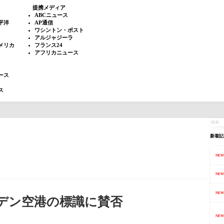
提携メディア
ABCニュース
平洋
AP通信
ワシントン・ポスト
アルジャジーラ
メリカ
フランス24
アフリカニュース
ース
ス
新着記
NEW
NEW
NEW
ーデン空港の標識に賛否
NEW