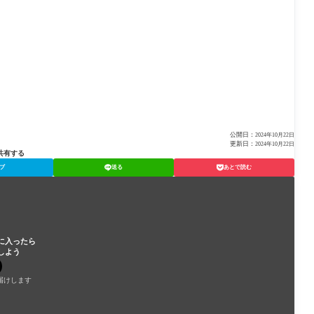
公開日：
2024年10月22日
更新日：
2024年10月22日
共有する
ブ
送る
あとで読む
に入ったら
しよう
届けします