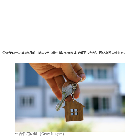
◎30年ローンは1カ月前、過去2年で最も低い6.08％まで低下したが、再び上昇に転じた。
中古住宅の鍵（Getty Images）