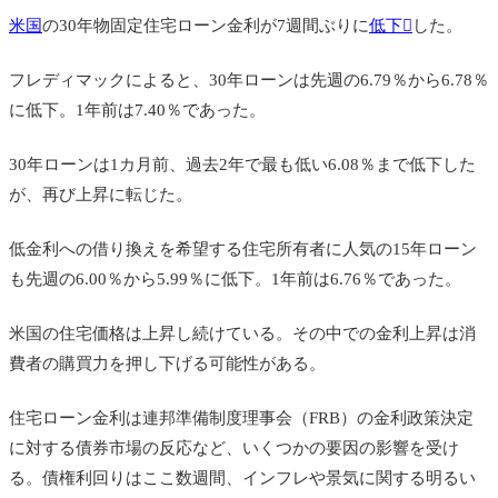
米国
の30年物固定住宅ローン金利が7週間ぶりに
低下
した。
フレディマックによると、30年ローンは先週の6.79％から6.78％
に低下。1年前は7.40％であった。
30年ローンは1カ月前、過去2年で最も低い6.08％まで低下した
が、再び上昇に転じた。
低金利への借り換えを希望する住宅所有者に人気の15年ローン
も先週の6.00％から5.99％に低下。
1年前は6.76％であった。
米国の住宅価格は上昇し続けている。その中での金利上昇は消
費者の購買力を押し下げる可能性がある。
住宅ローン金利は
連邦準備制度理事会（FRB）
の金利政策決定
に対する債券市場の反応など、いくつかの要因の影響を受け
る。債権利回りはここ数週間、インフレや景気に関する明るい