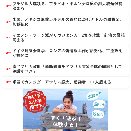
ブラジル大統領選、フラビオ・ボルソナロ氏の副大統領候補
NEW
決まる
米国、メキシコ麻薬カルテルの首領に2500万ドルの懸賞金、
NEW
制裁強化
イエメン・フーシ派がサウジタンカー2隻を攻撃、紅海の緊張
NEW
高まる
ドイツ州議会選挙、ロシアの偽情報工作が活発化、主流政党
NEW
が標的に
南アフリカ政府「移民問題をアフリカ大陸全体の問題として
NEW
協議すべき」
米国でカンジダ・アウリス拡大、感染者3100人超える
NEW