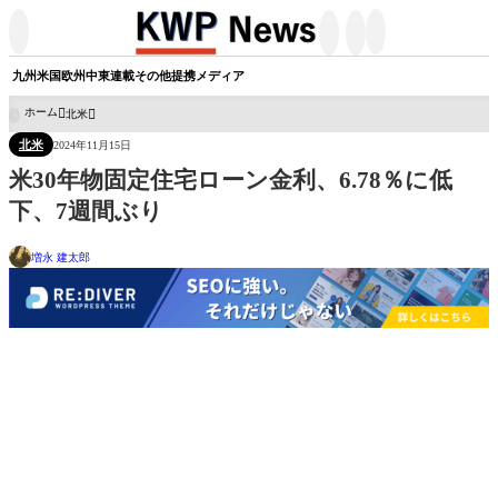




九州
米国
欧州
中東
連載
その他
提携メディア
ホーム
北米

北米
2024年11月15日
米30年物固定住宅ローン金利、6.78％に低
下、7週間ぶり
増永 建太郎