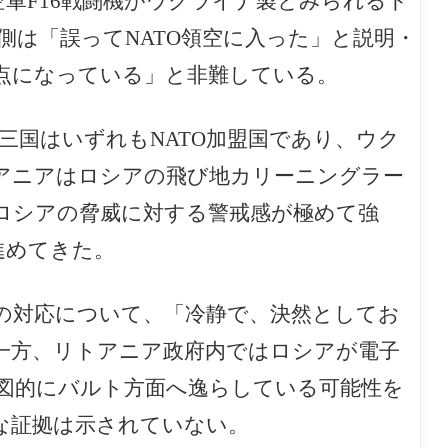
空軍F16戦闘機がウクライナ製とみられるド
は「誤ってNATO領空に入った」と説明・
点になっている」と非難している。
三国はいずれもNATO加盟国であり、ウク
アニアはロシアの飛び地カリーニングラー
ロシアの脅威に対する警戒感が極めて強
進めてきた。
は今回の対応について、「冷静で、決然としてお
一方、リトアニア政府内ではロシアが電子
図的にバルト方面へ逸らしている可能性を
な証拠は示されていない。