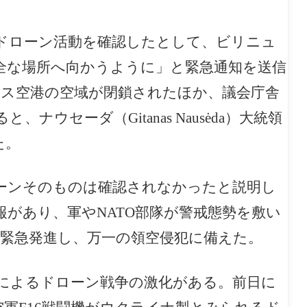
ドローン活動を確認したとして、ビリニュ
全な場所へ向かうように」と緊急通知を送信
ュス空港の空域が閉鎖されたほか、議会庁舎
ウセーダ（Gitanas Nausėda）大統領
た。
ーンそのものは確認されなかったと説明し
があり、軍やNATO部隊が警戒態勢を敷い
も緊急発進し、万一の領空侵犯に備えた。
によるドローン戦争の激化がある。前日に