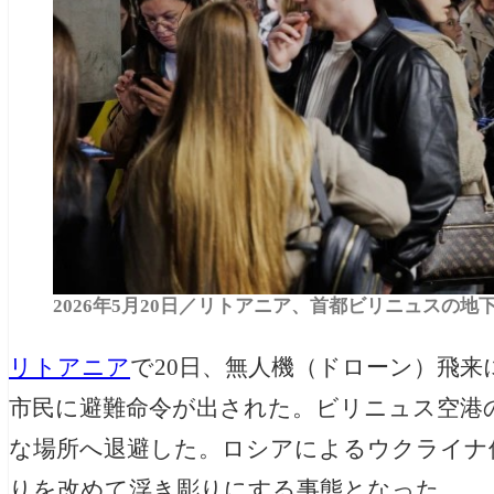
2026年5月20日／リトアニア、首都ビリニュスの
リトアニア
で20日、無人機（ドローン）飛来
市民に避難命令が出された。ビリニュス空港
な場所へ退避した。ロシアによるウクライナ侵
りを改めて浮き彫りにする事態となった。