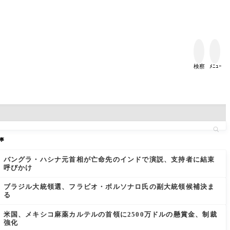


検察
ﾒﾆｭｰ
事
バングラ・ハシナ元首相が亡命先のインドで演説、支持者に結束
呼びかけ
ブラジル大統領選、フラビオ・ボルソナロ氏の副大統領候補決ま
る
米国、メキシコ麻薬カルテルの首領に2500万ドルの懸賞金、制裁
強化