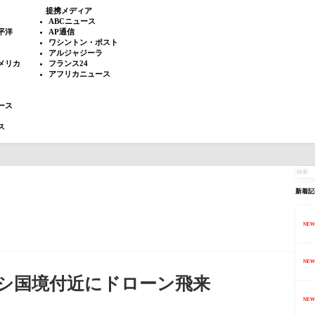
提携メディア
ABCニュース
平洋
AP通信
ワシントン・ポスト
アルジャジーラ
メリカ
フランス24
アフリカニュース
ース
ス
新着記
NEW
NEW
シ国境付近にドローン飛来
NEW