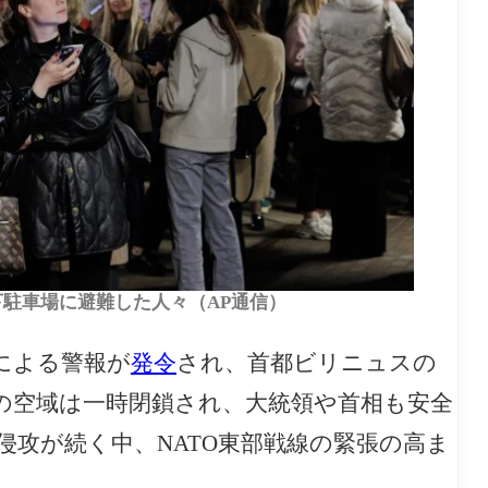
地下駐車場に避難した人々（AP通信）
による警報が
発令
され、首都ビリニュスの
の空域は一時閉鎖され、大統領や首相も安全
攻が続く中、NATO東部戦線の緊張の高ま