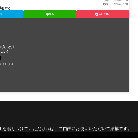
公開日：
2026年5月21日
更新日：
2026年5月21日
共有する
ブ
送る
あとで読む
に入ったら
しよう
届けします
RLを貼りつけていただければ、ご自由にお使いいただいて結構です。