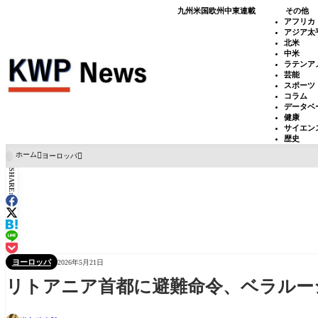
九州
米国
欧州
中東
連載
その他
アフリカ
アジア太
北米
中米
ラテンア
芸能
スポーツ
コラム
データベ
健康
サイエン
歴史
ホーム
ヨーロッパ

SHARE:
ヨーロッパ
2026年5月21日
リトアニア首都に避難命令、ベラルー