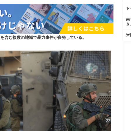
ド
南
き
米
区を含む複数の地域で暴力事件が多発している。