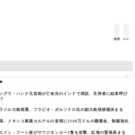


検察
ﾒﾆｭｰ
事
ングラ・ハシナ元首相が亡命先のインドで演説、支持者に結束呼び
け
ラジル大統領選、フラビオ・ボルソナロ氏の副大統領候補決まる
国、メキシコ麻薬カルテルの首領に2500万ドルの懸賞金、制裁強化
エメン・フーシ派がサウジタンカー2隻を攻撃、紅海の緊張高まる