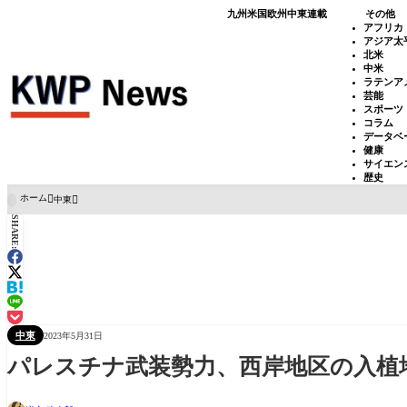
九州
米国
欧州
中東
連載
その他
アフリカ
アジア太
北米
中米
ラテンア
芸能
スポーツ
コラム
データベ
健康
サイエン
歴史
ホーム
中東

SHARE:
中東
2023年5月31日
パレスチナ武装勢力、西岸地区の入植