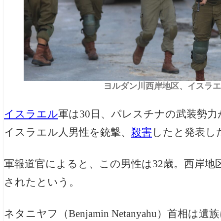
ヨルダン川西岸地区、イスラエル軍の
イスラエル
軍は30日、パレスチナの武装勢
イスラエル人男性を銃撃、
殺害
したと発表し
軍報道官によると、この男性は32歳。西岸地
されたという。
ネタニヤフ（Benjamin Netanyahu）