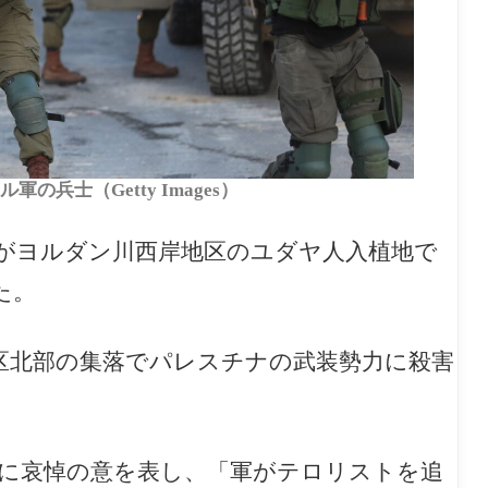
兵士（Getty Images）
力がヨルダン川西岸地区のユダヤ人入植地で
た。
区北部の集落でパレスチナの武装勢力に殺害
首相は遺族に哀悼の意を表し、「軍がテロリストを追