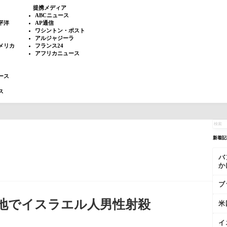
提携メディア
ABCニュース
平洋
AP通信
ワシントン・ポスト
アルジャジーラ
メリカ
フランス24
アフリカニュース
ース
ス
新着記
バ
か
ブ
地でイスラエル人男性射殺
米
イ