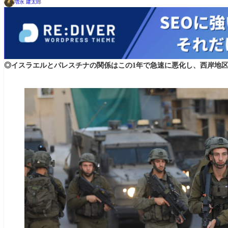
増永 建太郎
◎イスラエルとパレスチナの関係はこの1年で急速に悪化し、西岸地