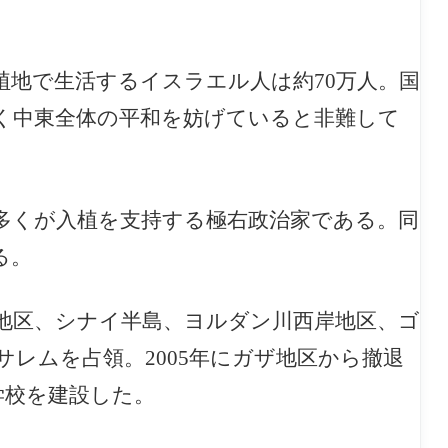
植地で生活するイスラエル人は約70万人。国
く中東全体の平和を妨げていると非難して
多くが入植を支持する極右政治家である。同
る。
ザ地区、シナイ半島、ヨルダン川西岸地区、ゴ
サレムを
占領。2005年にガザ地区から撤退
学校を建設した。