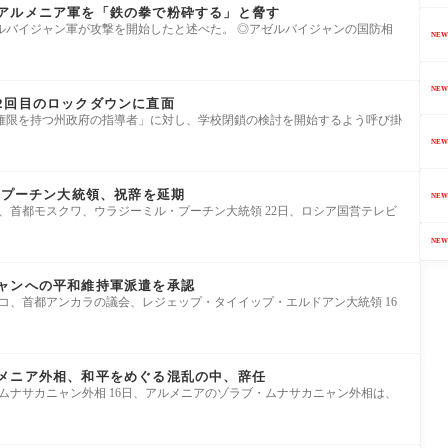
アルメニア軍を「鉄の拳で粉砕する」と脅す
ルバイジャン軍が攻撃を開始したと述べた。 ◎アゼルバイジャンの国防相
NEW
NEW
2回目のロックダウンに直面
権限を持つ州政府の指導者」に対し、学校閉鎖の検討を開始するよう呼び掛
NEW
のプーチン大統領、祝辞を延期
NEW
シア、首都モスクワ、ウラジーミル・プーチン大統領 22日、ロシア国営テレビ
NEW
ャンへの平和維持軍派遣を承認
／トルコ、首都アンカラの議会、レジェップ・タイイップ・エルドアン大統領 16
メニア外相、和平をめぐる混乱の中、辞任
ムナサカニャン外相 16日、アルメニアのゾラブ・ムナサカニャン外相は、