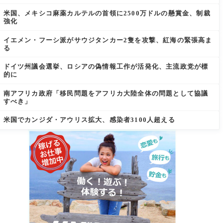
米国、メキシコ麻薬カルテルの首領に2500万ドルの懸賞金、制裁
強化
イエメン・フーシ派がサウジタンカー2隻を攻撃、紅海の緊張高ま
る
ドイツ州議会選挙、ロシアの偽情報工作が活発化、主流政党が標
的に
南アフリカ政府「移民問題をアフリカ大陸全体の問題として協議
すべき」
米国でカンジダ・アウリス拡大、感染者3100人超える