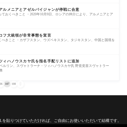
アルメニアとアゼルバイジャンが停戦に合意
ておくべきこと ・2020年10月9日、ロシアの仲介により、アルメニアとア
コフ大統領が非常事態を宣言
くべきこと ・カザフスタン、ウズベキスタン、タジキスタン、中国と国境を
ツィハノウスカヤ氏を指名手配リストに追加
イツ、ベルリン、スヴャトラーナ・ツィハノウスカヤ氏 野党党首スヴャトラー
務

06
107
108
RLを貼りつけていただければ、ご自由にお使いいただいて結構です。