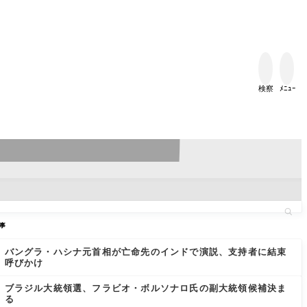


検察
ﾒﾆｭｰ
事
バングラ・ハシナ元首相が亡命先のインドで演説、支持者に結束
呼びかけ
ブラジル大統領選、フラビオ・ボルソナロ氏の副大統領候補決ま
る