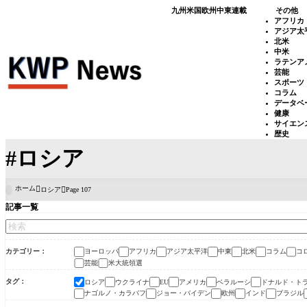
九州
米国
欧州
中東
連載
その他
アフリカ
アジア太
北米
中米
ラテンア
芸能
スポーツ
コラム
データベ
健康
サイエン
歴史
#ロシア
ホーム
ロシア
Page 107

記事一覧
カテゴリー
ヨーロッパ
アフリカ
アジア太平洋
中東
北米
コラム
コ
芸能
米大統領選
タグ
ロシア
ウクライナ
アメリカ
ベラルーシ
ドナルド・ト
EU
ナゴルノ・カラバフ
ジョー・バイデン
欧州
インド
ブラジル
ヨーロッパ