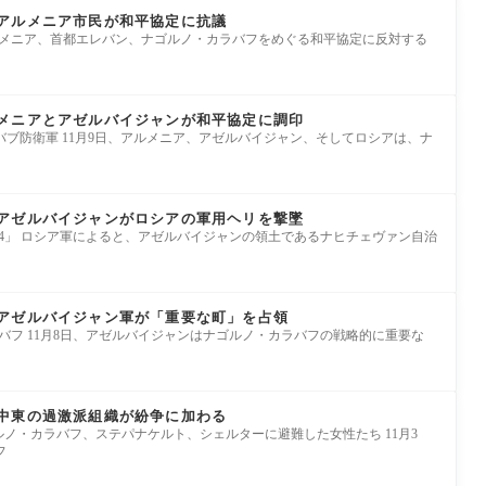
アルメニア市民が和平協定に抗議
信／アルメニア、首都エレバン、ナゴルノ・カラバフをめぐる和平協定に反対する
メニアとアゼルバイジャンが和平協定に調印
ブ防衛軍 11月9日、アルメニア、アゼルバイジャン、そしてロシアは、ナ
アゼルバイジャンがロシアの軍用ヘリを撃墜
-24」 ロシア軍によると、アゼルバイジャンの領土であるナヒチェヴァン自治
アゼルバイジャン軍が「重要な町」を占領
ラバフ 11月8日、アゼルバイジャンはナゴルノ・カラバフの戦略的に重要な
中東の過激派組織が紛争に加わる
ナゴルノ・カラバフ、ステパナケルト、シェルターに避難した女性たち 11月3
フ