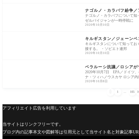
ヨーロッパ
ナゴルノ・カラバフ紛争／
ナゴルノ・カラバフについて知っ
ゼルバイジャンが一時停戦に
2020年10月10日
アジア太平洋
キルギスタン／ジェーンベ
キルギスタンについて知ってお
接する。 ・ソビエト連邦
2020年10月10日
ヨーロッパ
ベラルーシ抗議／ロシアが
2020年10月7日 EPA／ド
ナ・ツィハノウスカヤ ロシア内
2020年10月8日

1
…
105
1
アフィリエイト広告を利用しています
当サイトはリンクフリーです。
ブログ内の記事本文や図解等は引用元として当サイト名と対象記事U