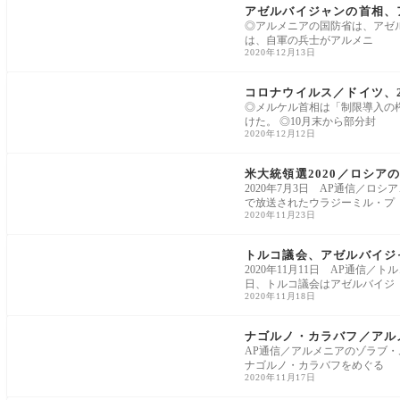
アゼルバイジャンの首相、
◎アルメニアの国防省は、アゼ
は、自軍の兵士がアルメニ
2020年12月13日
コロナウイルス
コロナウイルス／ドイツ、
◎メルケル首相は「制限導入の
けた。 ◎10月末から部分封
2020年12月12日
米大統領選
米大統領選2020／ロシア
2020年7月3日 AP通信／ロ
で放送されたウラジーミル・プ
2020年11月23日
ヨーロッパ
トルコ議会、アゼルバイジ
2020年11月11日 AP通信
日、トルコ議会はアゼルバイジ
2020年11月18日
ヨーロッパ
ナゴルノ・カラバフ／アル
AP通信／アルメニアのゾラブ・
ナゴルノ・カラバフをめぐる
2020年11月17日
ヨーロッパ