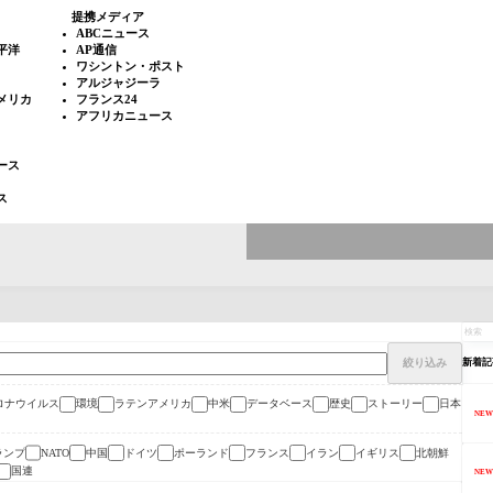
提携メディア
ABCニュース
平洋
AP通信
ワシントン・ポスト
アルジャジーラ
メリカ
フランス24
アフリカニュース
ース
ス
絞り込み
新着記
ロナウイルス
環境
ラテンアメリカ
中米
データベース
歴史
ストーリー
日本
NEW
ランプ
中国
ドイツ
ポーランド
フランス
イラン
イギリス
北朝鮮
NATO
国連
NEW